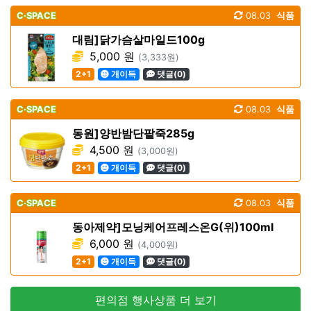
C·SPACE
08.03
식품
대림]닭가슴살마일드100g
5,000 원
(3,333원)
2+1
개이득
댓글(0)
C·SPACE
08.03
식품
동원]양반밤단팥죽285g
4,500 원
(3,000원)
2+1
개이득
댓글(0)
C·SPACE
08.03
식품
동아제약]모닝케어프레스온G(위)100ml
6,000 원
(4,000원)
2+1
개이득
댓글(0)
편의점 행사상품 더 보기