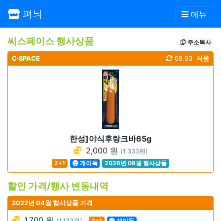
펴늬
메뉴
씨스페이스 행사상품
주소복사
C·SPACE
08.03
식품
한성]야식후랑크바65g
2,000 원
(1,333원)
2+1
개이득
2026년 08월 행사상품
할인 가격/행사 변동내역
2022년 04월 행사상품 가격
1,700 원
(1,133원)
2+1
개이득