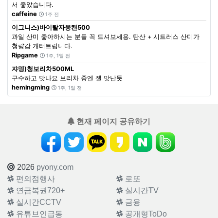
서 좋았습니다.
caffeine
1주 전
이그니스)바이탈자몽캔500
과일 산미 좋아하시는 분들 꼭 드셔보세용. 탄산 + 시트러스 산미가
청량감 개터트립니다.
Ripgame
1주, 1일 전
쟈뎅)청보리차500ML
구수하고 맛나요 보리차 중엔 젤 맛난듯
hemingming
1주, 1일 전
현재 페이지 공유하기
2026
pyony.com
편의점행사
로또
연금복권720+
실시간TV
실시간CCTV
금융
유튜브인급동
공개형ToDo