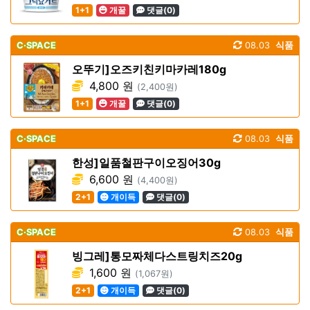
1+1
개꿀
댓글(0)
C·SPACE
08.03
식품
오뚜기]오즈키친키마카레180g
4,800 원
(2,400원)
1+1
개꿀
댓글(0)
C·SPACE
08.03
식품
한성]일품철판구이오징어30g
6,600 원
(4,400원)
2+1
개이득
댓글(0)
C·SPACE
08.03
식품
빙그레]통모짜체다스트링치즈20g
1,600 원
(1,067원)
2+1
개이득
댓글(0)