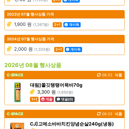
2023년 07월 행사상품 가격
1,900 원
(1,267원)
2+1
개이득
2024년 07월 행사상품 가격
2,000 원
(1,333원)
2+1
개이득
2026년 08월 행사상품
C·SPACE
08.03
식품
대림]쫄깃탱탱어묵바70g
3,300 원
(1,650원)
1+1
개꿀
댓글(0)
C·SPACE
08.03
식품
CJ]고메소바바치킨양념순살240g(냉동)