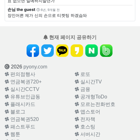
표 없으면 일예하지말던가
손님 the guest
6년, 9개월 전
장인어른 제가 신의 손으로 티켓팅 하겠슴돠
현재 페이지 공유하기
2026
pyony.com
편의점행사
로또
연금복권720+
실시간TV
실시간CCTV
금융
유튜브인급동
공개형ToDo
플래시카드
모르는전화번호
블로그
앱스토어
연금복권520
전자책
패스트푸드
호스팅
웹툰
서버시간