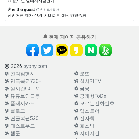
표 없으면 일예하지말던가
손님 the guest
6년, 9개월 전
장인어른 제가 신의 손으로 티켓팅 하겠슴돠
현재 페이지 공유하기
2026
pyony.com
편의점행사
로또
연금복권720+
실시간TV
실시간CCTV
금융
유튜브인급동
공개형ToDo
플래시카드
모르는전화번호
블로그
앱스토어
연금복권520
전자책
패스트푸드
호스팅
웹툰
서버시간