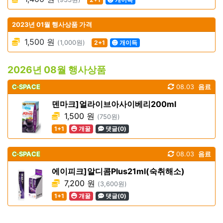
2023년 01월 행사상품 가격
1,500 원
(1,000원)
2+1
개이득
2026년 08월 행사상품
C·SPACE
08.03
음료
덴마크]얼라이브아사이베리200ml
1,500 원
(750원)
1+1
개꿀
댓글(0)
C·SPACE
08.03
음료
에이피크]알디콤Plus21ml(숙취해소)
7,200 원
(3,600원)
1+1
개꿀
댓글(0)