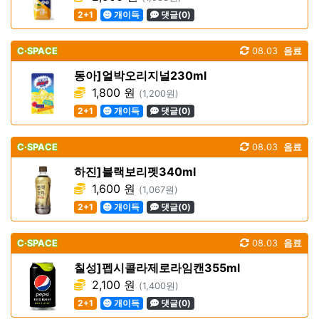
2+1
개이득
댓글(0)
C·SPACE
08.03
음료
동아]얼박오리지널230ml
1,800 원
(1,200원)
2+1
개이득
댓글(0)
C·SPACE
08.03
음료
하진]블랙보리펫340ml
1,600 원
(1,067원)
2+1
개이득
댓글(0)
C·SPACE
08.03
음료
칠성]펩시콜라제로라임캔355ml
2,100 원
(1,400원)
2+1
개이득
댓글(0)