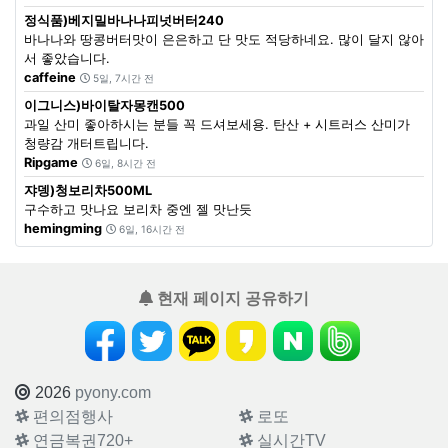
정식품)베지밀바나나피넛버터240
바나나와 땅콩버터맛이 은은하고 단 맛도 적당하네요. 많이 달지 않아
서 좋았습니다.
caffeine
5일, 7시간 전
이그니스)바이탈자몽캔500
과일 산미 좋아하시는 분들 꼭 드셔보세용. 탄산 + 시트러스 산미가
청량감 개터트립니다.
Ripgame
6일, 8시간 전
쟈뎅)청보리차500ML
구수하고 맛나요 보리차 중엔 젤 맛난듯
hemingming
6일, 16시간 전
현재 페이지 공유하기
2026
pyony.com
편의점행사
로또
연금복권720+
실시간TV