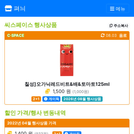
펴늬
메뉴
씨스페이스 행사상품
주소복사
C·SPACE
08.03
음료
칠성]오가닉레드비트&배&토마토125ml
1,500 원
(1,000원)
2+1
개이득
2026년 08월 행사상품
할인 가격/행사 변동내역
2022년 04월 행사상품 가격
1,400 원
(933원)
2+1
개이득