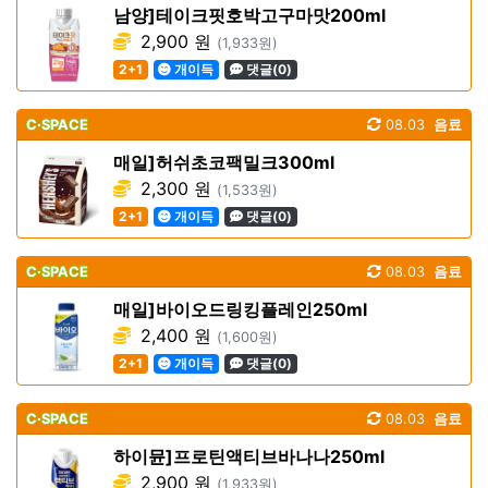
남양]테이크핏호박고구마맛200ml
2,900 원
(1,933원)
2+1
개이득
댓글(0)
C·SPACE
08.03
음료
매일]허쉬초코팩밀크300ml
2,300 원
(1,533원)
2+1
개이득
댓글(0)
C·SPACE
08.03
음료
매일]바이오드링킹플레인250ml
2,400 원
(1,600원)
2+1
개이득
댓글(0)
C·SPACE
08.03
음료
하이뮨]프로틴액티브바나나250ml
2,900 원
(1,933원)