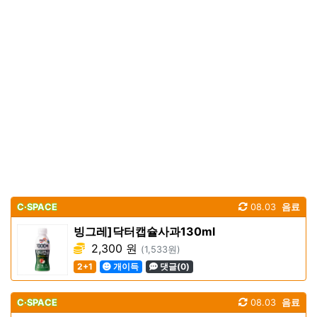
C·SPACE
08.03
음료
빙그레]닥터캡슐사과130ml
2,300 원
(1,533원)
2+1
개이득
댓글(0)
C·SPACE
08.03
음료