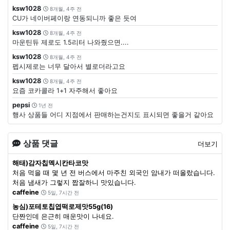
ksw1028
8개월, 4주 전
CU가 네이버페이랑 연동되니까 좋은 듯여
ksw1028
8개월, 4주 전
마운틴듀 제로도 1.5리터 나와줬으면....
ksw1028
8개월, 4주 전
펩시제로는 너무 달아서 별로더라고요
ksw1028
8개월, 4주 전
요즘 코카콜라 1+1 자주해서 좋아요
pepsi
1년 전
행사 상품들 어디 지점에서 판매하는건지도 표시되면 좋을거 같아요
상품 댓글
더보기
해태)감자칩멕시칸타코맛
처음 먹을 때 몇 년 전 버스에서 마주친 외국인 암내가 떠올랐습니다.
처음 냄새가 그렇지 짭잘하니 맛있습니다.
caffeine
5일, 7시간 전
농심)포테토칩엽떡로제맛55g(16)
단짠인데 은근히 매운맛이 나네요.
caffeine
5일, 7시간 전