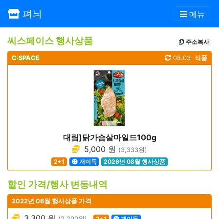
펴늬
메뉴
씨스페이스 행사상품
주소복사
C·SPACE
08.03
식품
대림]닭가슴살마일드100g
5,000 원
(3,333원)
2+1
개이득
2026년 08월 행사상품
할인 가격/행사 변동내역
2022년 06월 행사상품 가격
3,300 원
(2,200원)
2+1
개이득