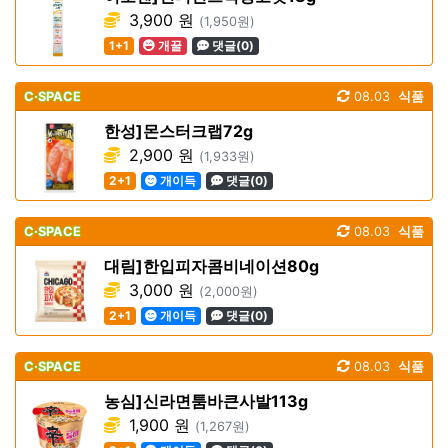
3,900 원
(1,950원)
1+1
개꿀
댓글(0)
C·SPACE
08.03
식품
한성]몬스터크랩72g
2,900 원
(1,933원)
2+1
개이득
댓글(0)
C·SPACE
08.03
식품
대림]한입피자콤비네이션80g
3,000 원
(2,000원)
2+1
개이득
댓글(0)
C·SPACE
08.03
식품
농심]신라면툼바큰사발113g
1,900 원
(1,267원)