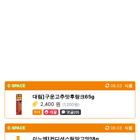
C·SPACE
08.03
식품
대림]구운고추맛후랑크65g
2,400 원
(1,200원)
1+1
개꿀
댓글(0)
C·SPACE
08.03
식품
이노엔]컨디션스틱망고맛18g