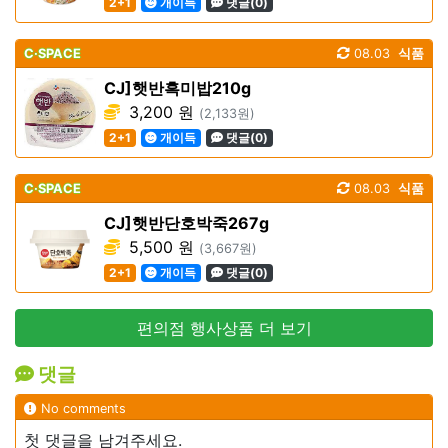
2+1
개이득
댓글(0)
C·SPACE
08.03
식품
CJ]햇반흑미밥210g
3,200 원
(2,133원)
2+1
개이득
댓글(0)
C·SPACE
08.03
식품
CJ]햇반단호박죽267g
5,500 원
(3,667원)
2+1
개이득
댓글(0)
편의점 행사상품 더 보기
댓글
No comments
첫 댓글을 남겨주세요.