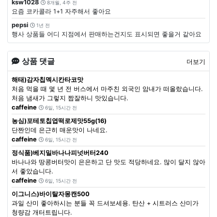
ksw1028
8개월, 4주 전
요즘 코카콜라 1+1 자주해서 좋아요
pepsi
1년 전
행사 상품들 어디 지점에서 판매하는건지도 표시되면 좋을거 같아요
상품 댓글
더보기
해태)감자칩멕시칸타코맛
처음 먹을 때 몇 년 전 버스에서 마주친 외국인 암내가 떠올랐습니다.
처음 냄새가 그렇지 짭잘하니 맛있습니다.
caffeine
6일, 15시간 전
농심)포테토칩엽떡로제맛55g(16)
단짠인데 은근히 매운맛이 나네요.
caffeine
6일, 15시간 전
정식품)베지밀바나나피넛버터240
바나나와 땅콩버터맛이 은은하고 단 맛도 적당하네요. 많이 달지 않아
서 좋았습니다.
caffeine
6일, 15시간 전
이그니스)바이탈자몽캔500
과일 산미 좋아하시는 분들 꼭 드셔보세용. 탄산 + 시트러스 산미가
청량감 개터트립니다.