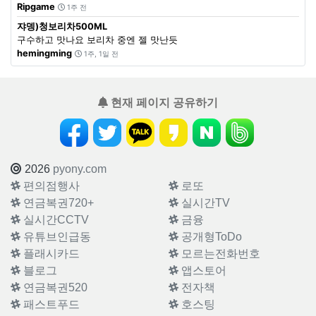
Ripgame
1주 전
쟈뎅)청보리차500ML
구수하고 맛나요 보리차 중엔 젤 맛난듯
hemingming
1주, 1일 전
현재 페이지 공유하기
2026
pyony.com
편의점행사
로또
연금복권720+
실시간TV
실시간CCTV
금융
유튜브인급동
공개형ToDo
플래시카드
모르는전화번호
블로그
앱스토어
연금복권520
전자책
패스트푸드
호스팅