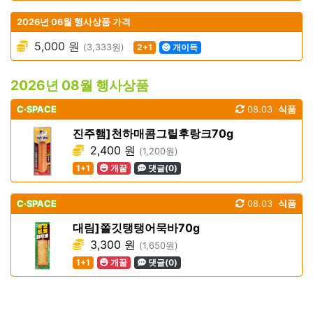
2026년 06월 행사상품 가격
5,000 원
(3,333원)
2+1
개이득
2026년 08월 행사상품
C·SPACE
08.03
식품
진주햄]천하매콤그릴후랑크70g
2,400 원
(1,200원)
1+1
개꿀
댓글(0)
C·SPACE
08.03
식품
대림]쫄깃탱탱어묵바70g
3,300 원
(1,650원)
1+1
개꿀
댓글(0)