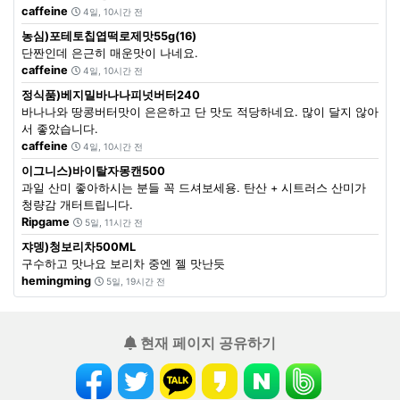
caffeine
4일, 10시간 전
농심)포테토칩엽떡로제맛55g(16)
단짠인데 은근히 매운맛이 나네요.
caffeine
4일, 10시간 전
정식품)베지밀바나나피넛버터240
바나나와 땅콩버터맛이 은은하고 단 맛도 적당하네요. 많이 달지 않아
서 좋았습니다.
caffeine
4일, 10시간 전
이그니스)바이탈자몽캔500
과일 산미 좋아하시는 분들 꼭 드셔보세용. 탄산 + 시트러스 산미가
청량감 개터트립니다.
Ripgame
5일, 11시간 전
쟈뎅)청보리차500ML
구수하고 맛나요 보리차 중엔 젤 맛난듯
hemingming
5일, 19시간 전
현재 페이지 공유하기