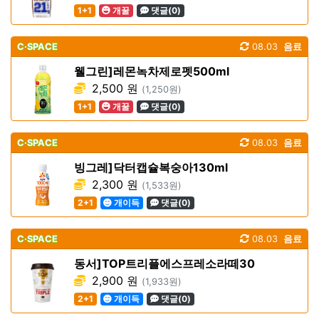
1+1
개꿀
댓글(0)
C·SPACE
08.03
음료
웰그린]레몬녹차제로펫500ml
2,500 원
(1,250원)
1+1
개꿀
댓글(0)
C·SPACE
08.03
음료
빙그레]닥터캡슐복숭아130ml
2,300 원
(1,533원)
2+1
개이득
댓글(0)
C·SPACE
08.03
음료
동서]TOP트리플에스프레소라떼30
2,900 원
(1,933원)
2+1
개이득
댓글(0)