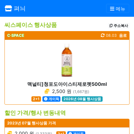
펴늬
메뉴
씨스페이스 행사상품
주소복사
C·SPACE
08.03
음료
맥널티]청포도아이스티제로펫500ml
2,500 원
(1,667원)
2+1
개이득
2026년 08월 행사상품
할인 가격/행사 변동내역
2023년 07월 행사상품 가격
2,000 원
(1,333원)
2+1
개이득