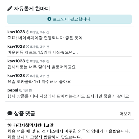
자유롭게 한마디
로그인이 필요합니다.
ksw1028
8개월, 3주 전
CU가 네이버페이랑 연동되니까 좋은 듯여
ksw1028
8개월, 3주 전
마운틴듀 제로도 1.5리터 나와줬으면....
ksw1028
8개월, 3주 전
펩시제로는 너무 달아서 별로더라고요
ksw1028
8개월, 3주 전
요즘 코카콜라 1+1 자주해서 좋아요
pepsi
1년 전
행사 상품들 어디 지점에서 판매하는건지도 표시되면 좋을거 같아요
상품 댓글
더보기
해태)감자칩멕시칸타코맛
처음 먹을 때 몇 년 전 버스에서 마주친 외국인 암내가 떠올랐습니다.
처음 냄새가 그렇지 짭잘하니 맛있습니다.