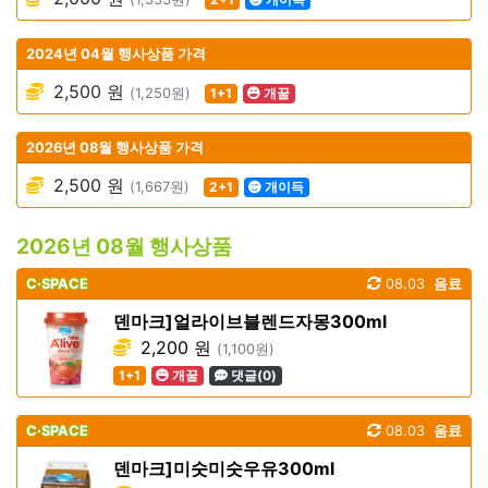
2024년 04월 행사상품 가격
2,500 원
(1,250원)
1+1
개꿀
2026년 08월 행사상품 가격
2,500 원
(1,667원)
2+1
개이득
2026년 08월 행사상품
C·SPACE
08.03
음료
덴마크]얼라이브블렌드자몽300ml
2,200 원
(1,100원)
1+1
개꿀
댓글(0)
C·SPACE
08.03
음료
덴마크]미숫미숫우유300ml