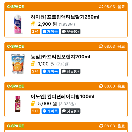
C·SPACE
08.03
음료
하이뮨]프로틴액티브딸기250ml
2,900 원
(1,933원)
2+1
개이득
댓글(0)
C·SPACE
08.03
음료
농심]카프리썬오렌지200ml
1,100 원
(733원)
2+1
개이득
댓글(0)
C·SPACE
08.03
음료
이노엔]컨디션레이디병100ml
5,000 원
(3,333원)
2+1
개이득
댓글(0)
C·SPACE
08.03
음료