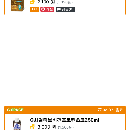
2,100 원
(1,050원)
1+1
개꿀
댓글(0)
C·SPACE
08.03
음료
CJ]얼티브비건프로틴초코250ml
3,000 원
(1,500원)