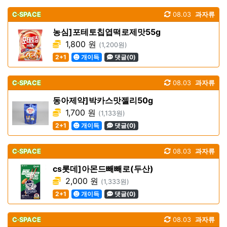
C·SPACE
08.03
과자류
농심]포테토칩엽떡로제맛55g
1,800 원
(1,200원)
2+1
개이득
댓글(0)
C·SPACE
08.03
과자류
동아제약]박카스맛젤리50g
1,700 원
(1,133원)
2+1
개이득
댓글(0)
C·SPACE
08.03
과자류
cs롯데]아몬드빼빼로(두산)
2,000 원
(1,333원)
2+1
개이득
댓글(0)
C·SPACE
08.03
과자류