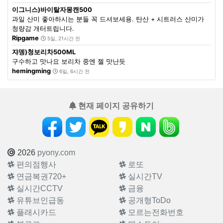
이그니스)바이탈자몽캔500
과일 산미 좋아하시는 분들 꼭 드셔보세용. 탄산 + 시트러스 산미가
청량감 개터트립니다.
Ripgame
5일, 21시간 전
쟈뎅)청보리차500ML
구수하고 맛나요 보리차 중엔 젤 맛난듯
hemingming
6일, 6시간 전
현재 페이지 공유하기
2026
pyony.com
편의점행사
로또
연금복권720+
실시간TV
실시간CCTV
금융
유튜브인급동
공개형ToDo
플래시카드
모르는전화번호