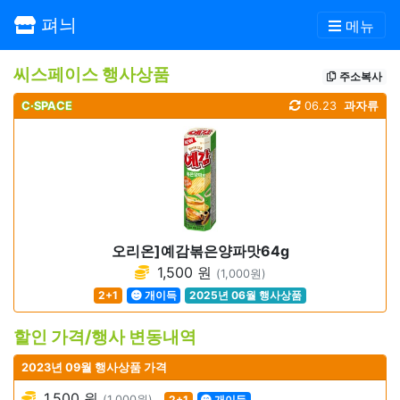
펴늬
메뉴
씨스페이스 행사상품
주소복사
C·SPACE
06.23
과자류
오리온]예감볶은양파맛64g
1,500 원
(1,000원)
2+1
개이득
2025년 06월 행사상품
할인 가격/행사 변동내역
2023년 09월 행사상품 가격
1,500 원
(1,000원)
2+1
개이득