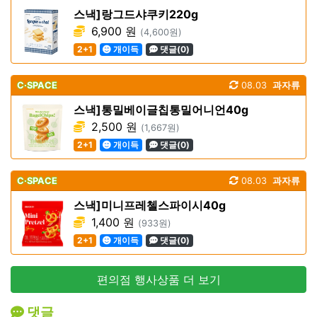
스낵]랑그드샤쿠키220g
6,900 원
(4,600원)
2+1
개이득
댓글(0)
C·SPACE
08.03
과자류
스낵]통밀베이글칩통밀어니언40g
2,500 원
(1,667원)
2+1
개이득
댓글(0)
C·SPACE
08.03
과자류
스낵]미니프레첼스파이시40g
1,400 원
(933원)
2+1
개이득
댓글(0)
편의점 행사상품 더 보기
댓글