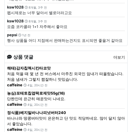
ksw1028
8개월, 3주 전
펩시제로는 너무 달아서 별로더라고요
ksw1028
8개월, 3주 전
요즘 코카콜라 1+1 자주해서 좋아요
pepsi
1년 전
행사 상품들 어디 지점에서 판매하는건지도 표시되면 좋을거 같아요
상품 댓글
더보기
해태)감자칩멕시칸타코맛
처음 먹을 때 몇 년 전 버스에서 마주친 외국인 암내가 떠올랐습니다.
처음 냄새가 그렇지 짭잘하니 맛있습니다.
caffeine
4일, 20시간 전
농심)포테토칩엽떡로제맛55g(16)
단짠인데 은근히 매운맛이 나네요.
caffeine
4일, 20시간 전
정식품)베지밀바나나피넛버터240
바나나와 땅콩버터맛이 은은하고 단 맛도 적당하네요. 많이 달지 않아
서 좋았습니다.
caffeine
4일, 20시간 전