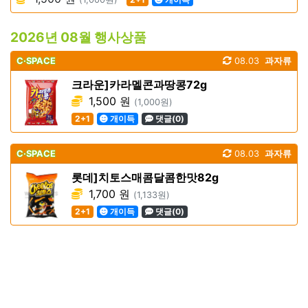
2026년 08월 행사상품
C·SPACE
08.03
과자류
크라운]카라멜콘과땅콩72g
1,500 원
(1,000원)
2+1
개이득
댓글(0)
C·SPACE
08.03
과자류
롯데]치토스매콤달콤한맛82g
1,700 원
(1,133원)
2+1
개이득
댓글(0)