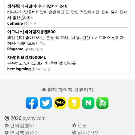
정식품)베지밀바나나피넛버터240
바나나와 땅콩버터맛이 은은하고 단 맛도 적당하네요. 많이 달지 않아
서 좋았습니다.
caffeine
1주 전
이그니스)바이탈자몽캔500
과일 산미 좋아하시는 분들 꼭 드셔보세용. 탄산 + 시트러스 산미가
청량감 개터트립니다.
Ripgame
1주, 1일 전
쟈뎅)청보리차500ML
구수하고 맛나요 보리차 중엔 젤 맛난듯
hemingming
1주, 1일 전
현재 페이지 공유하기
2026
pyony.com
편의점행사
로또
연금복권720+
실시간TV