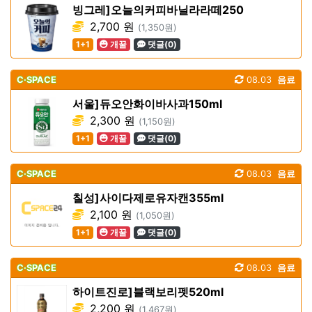
빙그레]오늘의커피바닐라라떼250
2,700 원
(1,350원)
1+1
개꿀
댓글(0)
C·SPACE
08.03
음료
서울]듀오안화이바사과150ml
2,300 원
(1,150원)
1+1
개꿀
댓글(0)
C·SPACE
08.03
음료
칠성]사이다제로유자캔355ml
2,100 원
(1,050원)
1+1
개꿀
댓글(0)
C·SPACE
08.03
음료
하이트진로]블랙보리펫520ml
2,200 원
(1,467원)