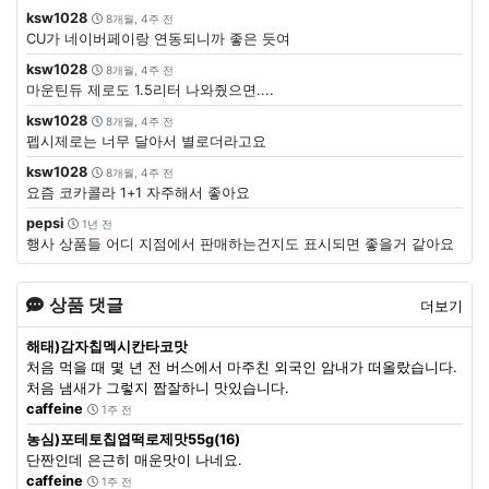
ksw1028
8개월, 4주 전
CU가 네이버페이랑 연동되니까 좋은 듯여
ksw1028
8개월, 4주 전
마운틴듀 제로도 1.5리터 나와줬으면....
ksw1028
8개월, 4주 전
펩시제로는 너무 달아서 별로더라고요
ksw1028
8개월, 4주 전
요즘 코카콜라 1+1 자주해서 좋아요
pepsi
1년 전
행사 상품들 어디 지점에서 판매하는건지도 표시되면 좋을거 같아요
상품 댓글
더보기
해태)감자칩멕시칸타코맛
처음 먹을 때 몇 년 전 버스에서 마주친 외국인 암내가 떠올랐습니다.
처음 냄새가 그렇지 짭잘하니 맛있습니다.
caffeine
1주 전
농심)포테토칩엽떡로제맛55g(16)
단짠인데 은근히 매운맛이 나네요.
caffeine
1주 전