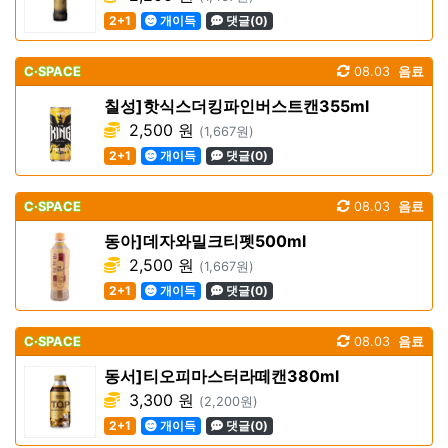
2+1
개이득
댓글(0)
C·SPACE
08.03
음료
칠성]핫식스더킹파인버스트캔355ml
2,500 원
(1,667원)
2+1
개이득
댓글(0)
C·SPACE
08.03
음료
동아]데자와밀크티펫500ml
2,500 원
(1,667원)
2+1
개이득
댓글(0)
C·SPACE
08.03
음료
동서]티오피마스터라떼캔380ml
3,300 원
(2,200원)
2+1
개이득
댓글(0)