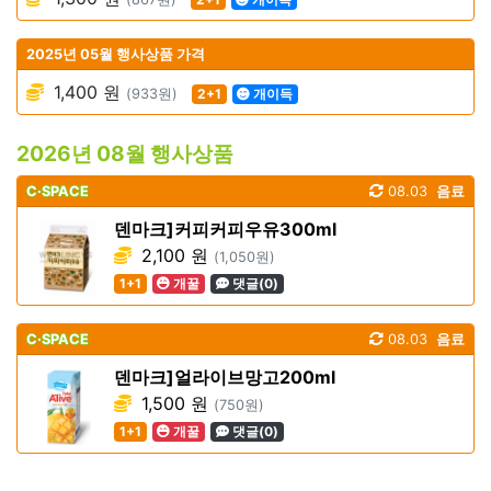
2025년 05월 행사상품 가격
1,400 원
(933원)
2+1
개이득
2026년 08월 행사상품
C·SPACE
08.03
음료
덴마크]커피커피우유300ml
2,100 원
(1,050원)
1+1
개꿀
댓글(0)
C·SPACE
08.03
음료
덴마크]얼라이브망고200ml
1,500 원
(750원)
1+1
개꿀
댓글(0)