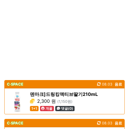
C·SPACE
08.03
음료
덴마크]드링킹액티브딸기210mL
2,300 원
(1,150원)
1+1
개꿀
댓글(0)
C·SPACE
08.03
음료