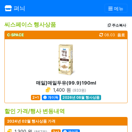
펴늬
메뉴
씨스페이스 행사상품
주소복사
C·SPACE
08.03
음료
매일]매일두유(99.9)190ml
1,400 원
(933원)
2+1
개이득
2026년 08월 행사상품
할인 가격/행사 변동내역
2024년 02월 행사상품 가격
1,300 원
(867원)
2+1
개이득