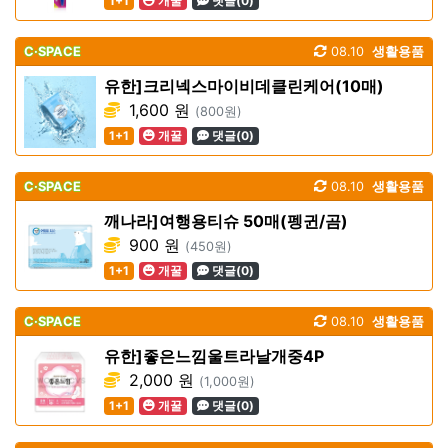
1+1
개꿀
댓글(0)
C·SPACE
08.10
생활용품
유한]크리넥스마이비데클린케어(10매)
1,600 원
(800원)
1+1
개꿀
댓글(0)
C·SPACE
08.10
생활용품
깨나라]여행용티슈 50매(펭귄/곰)
900 원
(450원)
1+1
개꿀
댓글(0)
C·SPACE
08.10
생활용품
유한]좋은느낌울트라날개중4P
2,000 원
(1,000원)
1+1
개꿀
댓글(0)