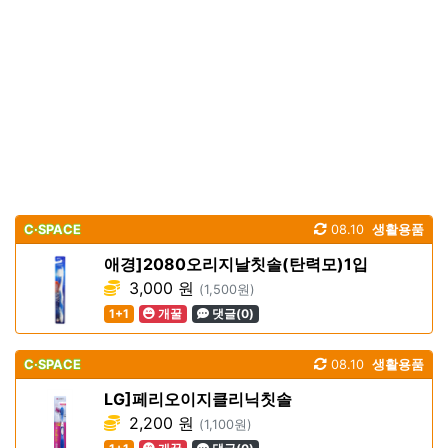
C·SPACE
08.10
생활용품
애경]2080오리지날칫솔(탄력모)1입
3,000 원
(1,500원)
1+1
개꿀
댓글(0)
C·SPACE
08.10
생활용품
LG]페리오이지클리닉칫솔
2,200 원
(1,100원)