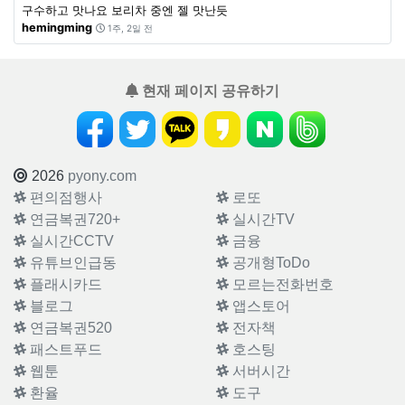
구수하고 맛나요 보리차 중엔 젤 맛난듯
hemingming
1주, 2일 전
현재 페이지 공유하기
2026
pyony.com
편의점행사
로또
연금복권720+
실시간TV
실시간CCTV
금융
유튜브인급동
공개형ToDo
플래시카드
모르는전화번호
블로그
앱스토어
연금복권520
전자책
패스트푸드
호스팅
웹툰
서버시간
환율
도구