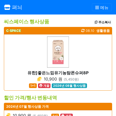
펴늬
메뉴
씨스페이스 행사상품
주소복사
C·SPACE
08.10
생활용품
유한]좋은느낌유기농탐폰슈퍼8P
10,900 원
(5,450원)
1+1
개꿀
2026년 08월 행사상품
할인 가격/행사 변동내역
2024년 07월 행사상품 가격
10,900 원
(5,450원)
1+1
개꿀