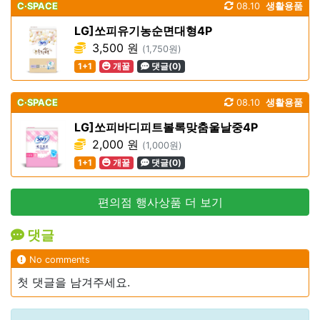
C·SPACE
08.10
생활용품
LG]쏘피유기농순면대형4P
3,500 원
(1,750원)
1+1
개꿀
댓글(0)
C·SPACE
08.10
생활용품
LG]쏘피바디피트볼록맞춤울날중4P
2,000 원
(1,000원)
1+1
개꿀
댓글(0)
편의점 행사상품 더 보기
댓글
No comments
첫 댓글을 남겨주세요.