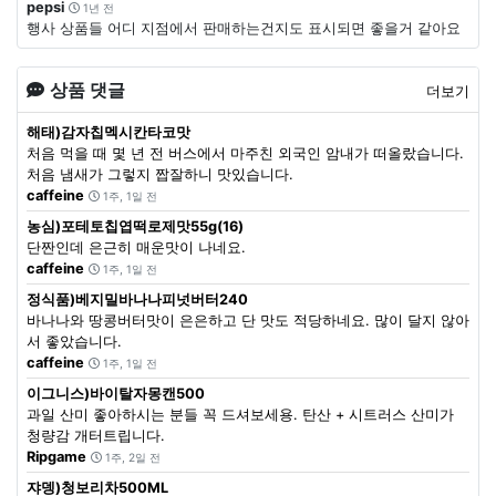
pepsi
1년 전
행사 상품들 어디 지점에서 판매하는건지도 표시되면 좋을거 같아요
상품 댓글
더보기
해태)감자칩멕시칸타코맛
처음 먹을 때 몇 년 전 버스에서 마주친 외국인 암내가 떠올랐습니다.
처음 냄새가 그렇지 짭잘하니 맛있습니다.
caffeine
1주, 1일 전
농심)포테토칩엽떡로제맛55g(16)
단짠인데 은근히 매운맛이 나네요.
caffeine
1주, 1일 전
정식품)베지밀바나나피넛버터240
바나나와 땅콩버터맛이 은은하고 단 맛도 적당하네요. 많이 달지 않아
서 좋았습니다.
caffeine
1주, 1일 전
이그니스)바이탈자몽캔500
과일 산미 좋아하시는 분들 꼭 드셔보세용. 탄산 + 시트러스 산미가
청량감 개터트립니다.
Ripgame
1주, 2일 전
쟈뎅)청보리차500ML