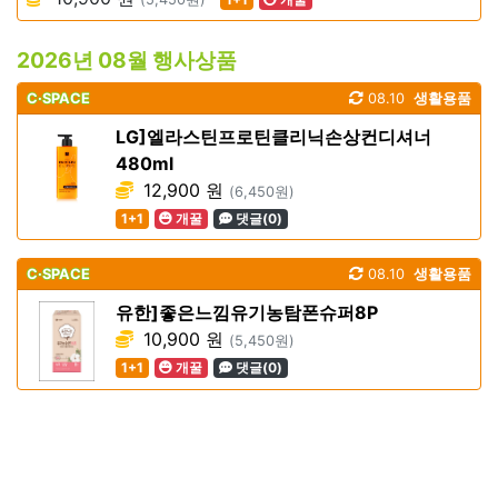
2026년 08월 행사상품
C·SPACE
08.10
생활용품
LG]엘라스틴프로틴클리닉손상컨디셔너
480ml
12,900 원
(6,450원)
1+1
개꿀
댓글(0)
C·SPACE
08.10
생활용품
유한]좋은느낌유기농탐폰슈퍼8P
10,900 원
(5,450원)
1+1
개꿀
댓글(0)