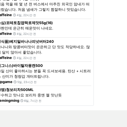
처음 먹을 때 몇 년 전 버스에서 마주친 외국인 암내가 떠
올랐습니다. 처음 냄새가 그렇지 짭잘하니 맛있습니다.
affeine
4일, 22시간 전
농심)포테토칩엽떡로제맛55g(16)
단짠인데 은근히 매운맛이 나네요.
affeine
4일, 22시간 전
정식품)베지밀바나나피넛버터240
바나나와 땅콩버터맛이 은은하고 단 맛도 적당하네요. 많
이 달지 않아서 좋았습니다.
affeine
4일, 22시간 전
이그니스)바이탈자몽캔500
과일 산미 좋아하시는 분들 꼭 드셔보세용. 탄산 + 시트러
스 산미가 청량감 개터트립니다.
ipgame
5일, 23시간 전
쟈뎅)청보리차500ML
구수하고 맛나요 보리차 중엔 젤 맛난듯
emingming
6일, 7시간 전