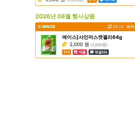
2026년 08월 행사상품
C·SPACE
08.03
과자
에이스]샤인머스캣젤리64g
2,000 원
(1,000원)
1+1
개꿀
댓글(0)