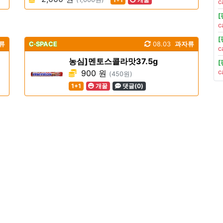
c
c
류
C·SPACE
08.03
과자류
c
농심]멘토스콜라맛37.5g
900 원
c
(450원)
1+1
개꿀
댓글(0)