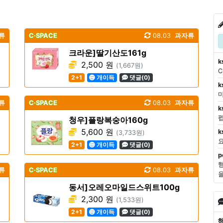
류
C·SPACE
08.03
과자류
크라운]딸기산도161g
k
2,500 원
(1,667원)
2+1
개이득
댓글(0)
k
마
류
C·SPACE
08.03
과자류
k
청우]플랑복숭아160g
5,600 원
k
(3,733원)
2+1
개이득
댓글(0)
p
류
C·SPACE
08.03
과자류
동서]오레오마일드스위트100g
2,300 원
(1,533원)
2+1
개이득
댓글(0)