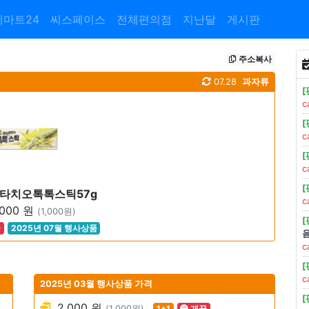
이마트24
씨스페이스
전체편의점
지난달
게시판
주소복사
07.28
과자류
c
c
c
타치오톡톡스틱57g
c
000 원
(1,000원)
꿀
2025년 07월 행사상품
c
c
2025년 03월 행사상품 가격
2,000 원
(1,000원)
1+1
개꿀