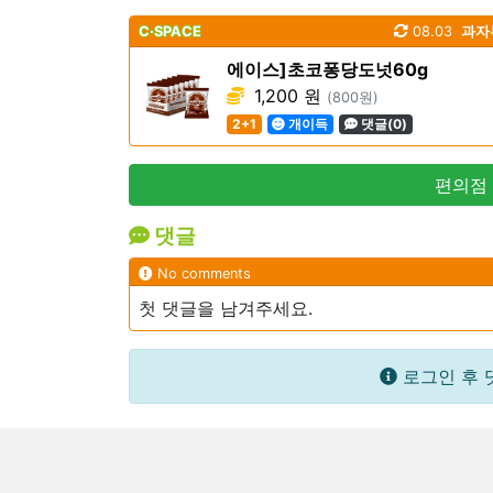
C·SPACE
08.03
과자
에이스]초코퐁당도넛60g
1,200 원
(800원)
2+1
개이득
댓글(0)
편의점
댓글
No comments
첫 댓글을 남겨주세요.
로그인 후 