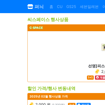
펴늬
홈
CU
GS25
세븐일레븐
씨스페이스 행사상품
C·SPACE
선영]피스
2,
1+1
개
할인 가격/행사 변동내역
2025년 02월 행사상품 가격
2,000 원
(1,333원)
2+1
개이득