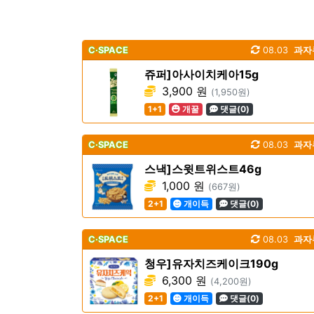
C·SPACE
08.03
과자
쥬퍼]아사이치케아15g
3,900 원
(1,950원)
1+1
개꿀
댓글(0)
C·SPACE
08.03
과자
스낵]스윗트위스트46g
1,000 원
(667원)
2+1
개이득
댓글(0)
C·SPACE
08.03
과자
청우]유자치즈케이크190g
6,300 원
(4,200원)
2+1
개이득
댓글(0)