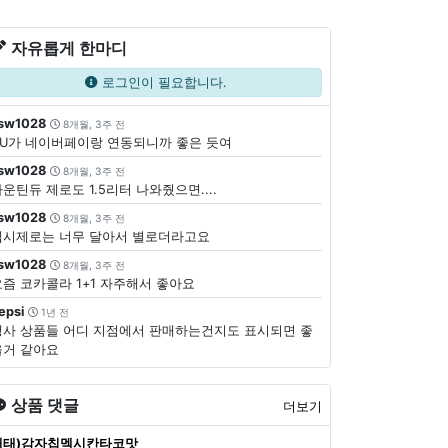
자유롭게 한마디
로그인이 필요합니다.
sw1028
8개월, 3주 전
CU가 네이버페이랑 연동되니까 좋은 듯여
sw1028
8개월, 3주 전
운틴듀 제로도 1.5리터 나와줬으면....
sw1028
8개월, 3주 전
펩시제로는 너무 달아서 별로더라고요
sw1028
8개월, 3주 전
요즘 코카콜라 1+1 자주해서 좋아요
epsi
1년 전
행사 상품들 어디 지점에서 판매하는건지도 표시되면 좋
을거 같아요
상품 댓글
더보기
해태)감자칩멕시칸타코맛