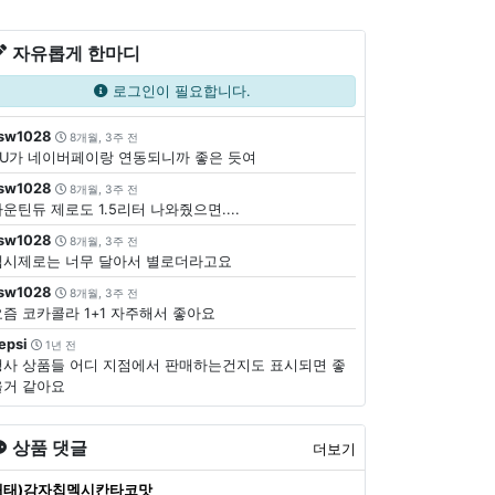
자유롭게 한마디
로그인이 필요합니다.
sw1028
8개월, 3주 전
CU가 네이버페이랑 연동되니까 좋은 듯여
sw1028
8개월, 3주 전
운틴듀 제로도 1.5리터 나와줬으면....
sw1028
8개월, 3주 전
펩시제로는 너무 달아서 별로더라고요
sw1028
8개월, 3주 전
요즘 코카콜라 1+1 자주해서 좋아요
epsi
1년 전
행사 상품들 어디 지점에서 판매하는건지도 표시되면 좋
을거 같아요
상품 댓글
더보기
해태)감자칩멕시칸타코맛