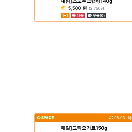
대림]스노우크랩킹140g
5,500 원
(2,750원)
1+1
개꿀
댓글(0)
C·SPACE
08.03
식
매일]그릭요거트150g