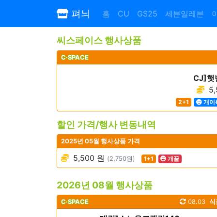
펴늬
홈
CU
GS25
세븐일레븐
씨스페이스 행사상품
C·SPACE
CJ]
5,
2+1
개이
할인 가격/행사 변동내역
2025년 05월 행사상품 가격
5,500 원
(2,750원)
1+1
개꿀
2026년 08월 행사상품
C·SPACE
08.03
식