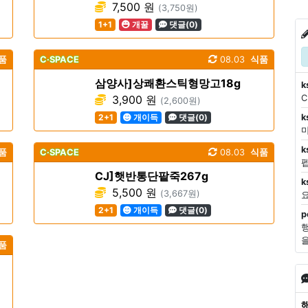
7,500 원
(3,750원)
1+1
개꿀
댓글(0)
품
C·SPACE
08.03
식품
삼양사]상쾌환스틱형망고18g
k
3,900 원
(2,600원)
2+1
개이득
댓글(0)
k
마
k
품
C·SPACE
08.03
식품
CJ]햇반통단팥죽267g
k
5,500 원
(3,667원)
2+1
개이득
댓글(0)
p
품