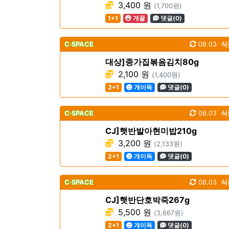
3,400 원
(1,700원)
1+1
개꿀
댓글(0)
C·SPACE
08.03
식
대상]종가집볶음김치80g
2,100 원
(1,400원)
2+1
개이득
댓글(0)
C·SPACE
08.03
식
CJ]햇반발아현미밥210g
3,200 원
(2,133원)
2+1
개이득
댓글(0)
C·SPACE
08.03
식
CJ]햇반단호박죽267g
5,500 원
(3,667원)
2+1
개이득
댓글(0)