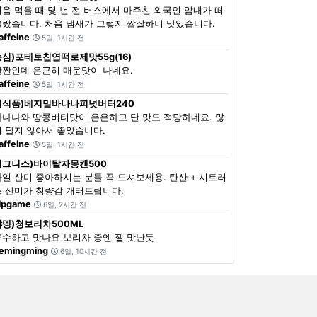
처음 먹을 때 몇 년 전 버스에서 마주친 외국인 암내가 떠
올랐습니다. 처음 냄새가 그렇지 짭잘하니 맛있습니다.
affeine
5일, 1시간 전
농심)포테토칩엽떡로제맛55g(16)
단짠인데 은근히 매운맛이 나네요.
affeine
5일, 1시간 전
정식품)베지밀바나나피넛버터240
바나나와 땅콩버터맛이 은은하고 단 맛도 적당하네요. 많
이 달지 않아서 좋았습니다.
affeine
5일, 1시간 전
이그니스)바이탈자몽캔500
과일 산미 좋아하시는 분들 꼭 드셔보세용. 탄산 + 시트러
스 산미가 청량감 개터트립니다.
ipgame
6일, 2시간 전
쟈뎅)청보리차500ML
구수하고 맛나요 보리차 중엔 젤 맛난듯
emingming
6일, 10시간 전