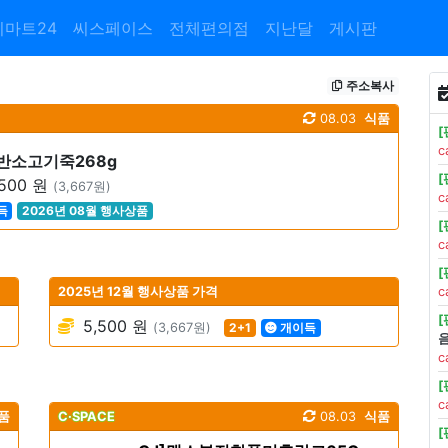
이마트24
씨스페이스
전체편의점
지난달
게시판
주소복사
08.03
식품
c
햇반소고기죽268g
500 원
(3,667원)
c
득
2026년 08월 행사상품
c
2025년 12월 행사상품 가격
c
5,500 원
(3,667원)
2+1
개이득
c
c
품
C·SPACE
08.03
식품