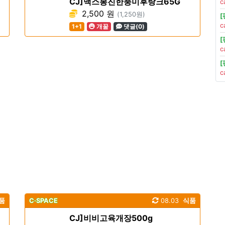
CJ]맥스봉진한풍미후랑크65G
c
2,500 원
(1,250원)
c
1+1
개꿀
댓글(0)
c
c
품
C·SPACE
08.03
식품
CJ]비비고육개장500g