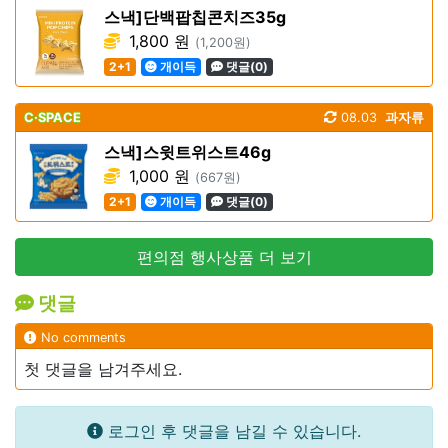
스낵]단백팝칩콘치즈35g
1,800 원
(1,200원)
2+1
개이득
댓글(0)
C·SPACE
08.03
과자류
스낵]스윗트위스트46g
1,000 원
(667원)
2+1
개이득
댓글(0)
편의점 행사상품 더 보기
댓글
No comments
첫 댓글을 남겨주세요.
로그인 후 댓글을 남길 수 있습니다.