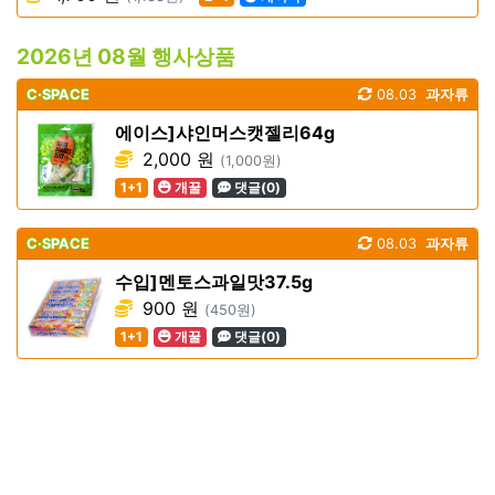
2026년 08월 행사상품
C·SPACE
08.03
과자류
에이스]샤인머스캣젤리64g
2,000 원
(1,000원)
1+1
개꿀
댓글(0)
C·SPACE
08.03
과자류
수입]멘토스과일맛37.5g
900 원
(450원)
1+1
개꿀
댓글(0)