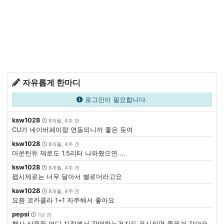
자유롭게 한마디
로그인이 필요합니다.
ksw1028
8개월, 4주 전
CU가 네이버페이랑 연동되니까 좋은 듯여
ksw1028
8개월, 4주 전
마운틴듀 제로도 1.5리터 나와줬으면....
ksw1028
8개월, 4주 전
펩시제로는 너무 달아서 별로더라고요
ksw1028
8개월, 4주 전
요즘 코카콜라 1+1 자주해서 좋아요
pepsi
1년 전
행사 상품들 어디 지점에서 판매하는건지도 표시되면 좋을거 같아요