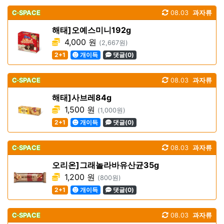
C·SPACE
08.03
과자류
해태]오예스미니192g
4,000 원
(2,667원)
2+1
개이득
댓글(0)
C·SPACE
08.03
과자류
해태]사브레84g
1,500 원
(1,000원)
2+1
개이득
댓글(0)
C·SPACE
08.03
과자류
오리온]그래놀라바유산균35g
1,200 원
(800원)
2+1
개이득
댓글(0)
C·SPACE
08.03
과자류