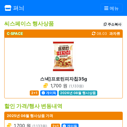
펴늬
메뉴
씨스페이스 행사상품
주소복사
C·SPACE
08.03
과자류
스낵]프로틴피자칩35g
1,700 원
(1,133원)
2+1
개이득
2026년 08월 행사상품
할인 가격/행사 변동내역
2025년 06월 행사상품 가격
1,700 원
(1,133원)
2+1
개이득