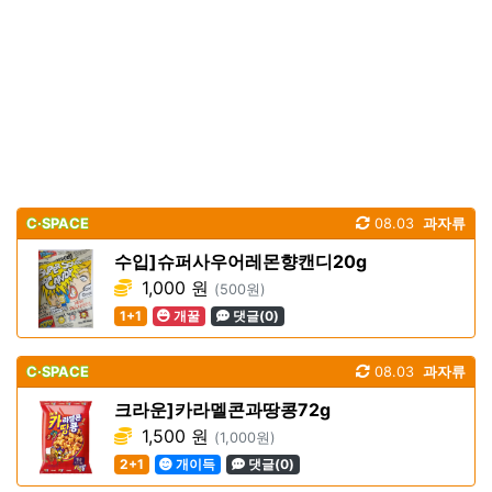
C·SPACE
08.03
과자류
수입]슈퍼사우어레몬향캔디20g
1,000 원
(500원)
1+1
개꿀
댓글(0)
C·SPACE
08.03
과자류
크라운]카라멜콘과땅콩72g
1,500 원
(1,000원)
2+1
개이득
댓글(0)