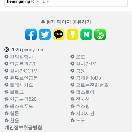
hemingming
1주, 1일 전
현재 페이지 공유하기
2026
pyony.com
편의점행사
로또
연금복권720+
실시간TV
실시간CCTV
금융
유튜브인급동
공개형ToDo
플래시카드
모르는전화번호
블로그
앱스토어
연금복권520
전자책
패스트푸드
호스팅
웹툰
서버시간
환율
도구
개인정보취급방침