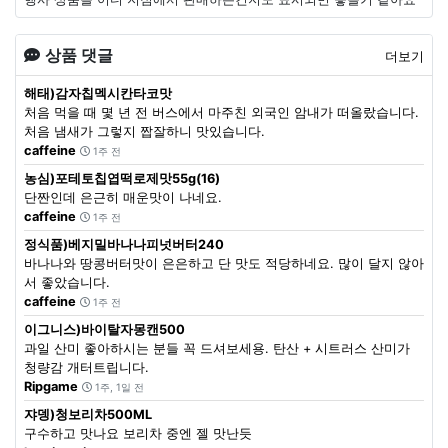
상품 댓글
더보기
해태)감자칩멕시칸타코맛
처음 먹을 때 몇 년 전 버스에서 마주친 외국인 암내가 떠올랐습니다.
처음 냄새가 그렇지 짭잘하니 맛있습니다.
caffeine
1주 전
농심)포테토칩엽떡로제맛55g(16)
단짠인데 은근히 매운맛이 나네요.
caffeine
1주 전
정식품)베지밀바나나피넛버터240
바나나와 땅콩버터맛이 은은하고 단 맛도 적당하네요. 많이 달지 않아
서 좋았습니다.
caffeine
1주 전
이그니스)바이탈자몽캔500
과일 산미 좋아하시는 분들 꼭 드셔보세용. 탄산 + 시트러스 산미가
청량감 개터트립니다.
Ripgame
1주, 1일 전
쟈뎅)청보리차500ML
구수하고 맛나요 보리차 중엔 젤 맛난듯