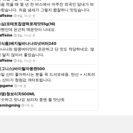
처음 먹을 때 몇 년 전 버스에서 마주친 외국인 암내가 떠
올랐습니다. 처음 냄새가 그렇지 짭잘하니 맛있습니다.
affeine
6일, 1시간 전
농심)포테토칩엽떡로제맛55g(16)
단짠인데 은근히 매운맛이 나네요.
affeine
6일, 1시간 전
정식품)베지밀바나나피넛버터240
바나나와 땅콩버터맛이 은은하고 단 맛도 적당하네요. 많
이 달지 않아서 좋았습니다.
affeine
6일, 1시간 전
이그니스)바이탈자몽캔500
과일 산미 좋아하시는 분들 꼭 드셔보세용. 탄산 + 시트러
스 산미가 청량감 개터트립니다.
ipgame
1주 전
쟈뎅)청보리차500ML
구수하고 맛나요 보리차 중엔 젤 맛난듯
emingming
1주 전