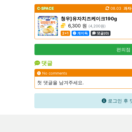
C·SPACE
08.03
과자
청우]유자치즈케이크190g
6,300 원
(4,200원)
2+1
개이득
댓글(0)
편의점
댓글
No comments
첫 댓글을 남겨주세요.
로그인 후 