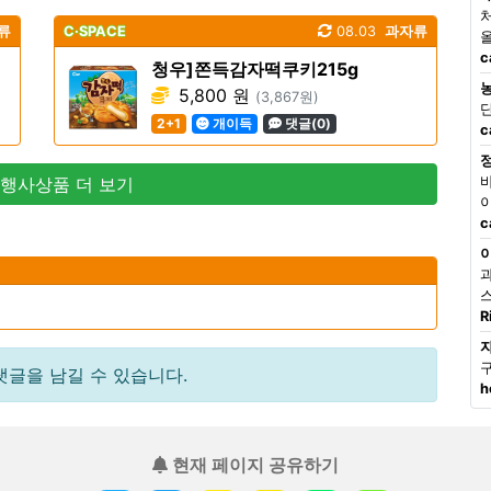
류
C·SPACE
08.03
과자류
c
청우]쫀득감자떡쿠키215g
5,800 원
(3,867원)
2+1
개이득
댓글(0)
c
 행사상품 더 보기
c
R
댓글을 남길 수 있습니다.
h
현재 페이지 공유하기