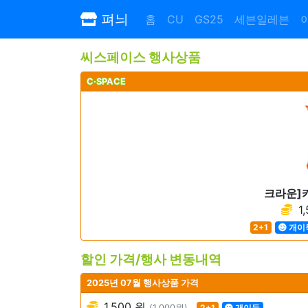
펴늬
홈
CU
GS25
세븐일레븐
씨스페이스 행사상품
C·SPACE
크라운]
1
2+1
개이
할인 가격/행사 변동내역
2025년 07월 행사상품 가격
1,500 원
(1,000원)
2+1
개이득