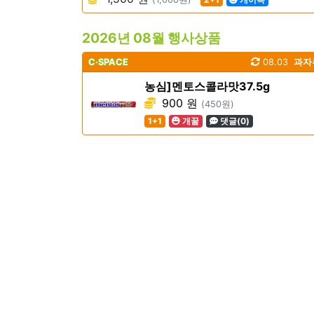
2026년 08월 행사상품
C·SPACE
08.03
과자
농심]멘토스콜라맛37.5g
900 원
(450원)
1+1
개꿀
댓글(0)