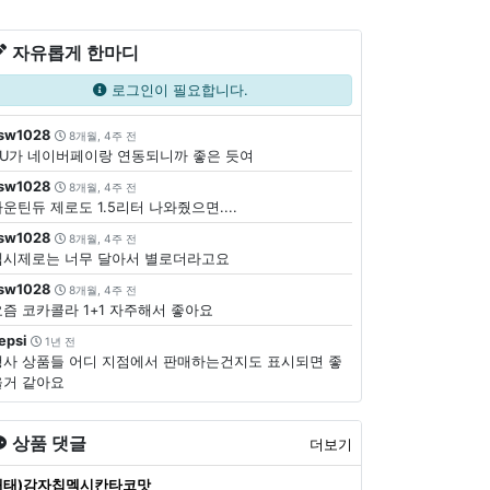
자유롭게 한마디
로그인이 필요합니다.
sw1028
8개월, 4주 전
CU가 네이버페이랑 연동되니까 좋은 듯여
sw1028
8개월, 4주 전
운틴듀 제로도 1.5리터 나와줬으면....
sw1028
8개월, 4주 전
펩시제로는 너무 달아서 별로더라고요
sw1028
8개월, 4주 전
요즘 코카콜라 1+1 자주해서 좋아요
epsi
1년 전
행사 상품들 어디 지점에서 판매하는건지도 표시되면 좋
을거 같아요
상품 댓글
더보기
해태)감자칩멕시칸타코맛