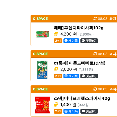
C·SPACE
08.03
과자
해태]후렌치파이사과192g
4,200 원
(2,800원)
2+1
개이득
댓글(0)
C·SPACE
08.03
과자
cs롯데]아몬드빼빼로(삼성)
2,000 원
(1,333원)
2+1
개이득
댓글(0)
C·SPACE
08.03
과자
스낵]미니프레첼스파이시40g
1,400 원
(933원)
2+1
개이득
댓글(0)