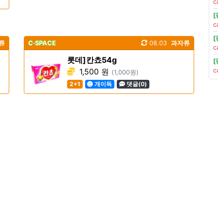
c
c
류
C·SPACE
08.03
과자류
c
롯데]칸쵸54g
1,500 원
c
(1,000원)
2+1
개이득
댓글(0)