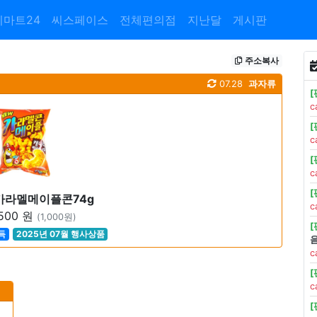
이마트24
씨스페이스
전체편의점
지난달
게시판
주소복사
07.28
과자류
c
c
c
카라멜메이플콘74g
c
,500 원
(1,000원)
득
2025년 07월 행사상품
c
c