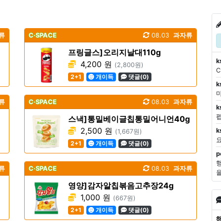
류
C·SPACE
08.03
과자류
프링글스]오리지날대110g
k
4,200 원
(2,800원)
2+1
개이득
댓글(0)
k
마
류
C·SPACE
08.03
과자류
k
스낵]통밀베이글칩통밀어니언40g
2,500 원
k
(1,667원)
2+1
개이득
댓글(0)
p
류
C·SPACE
08.03
과자류
영양]감자알칩볶음고추장24g
1,000 원
(667원)
2+1
개이득
댓글(0)