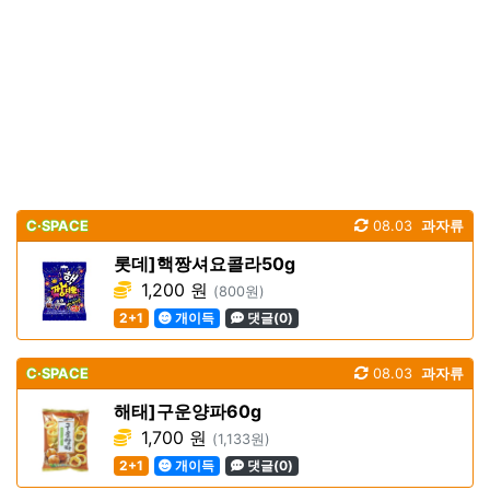
C·SPACE
08.03
과자류
롯데]핵짱셔요콜라50g
1,200 원
(800원)
2+1
개이득
댓글(0)
C·SPACE
08.03
과자류
해태]구운양파60g
1,700 원
(1,133원)
2+1
개이득
댓글(0)