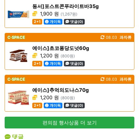
동서]포스트콘푸라이트바35g
1,900 원
(1,267원)
2+1
개이득
댓글(0)
C·SPACE
08.03
과자류
에이스]초코퐁당도넛60g
1,200 원
(800원)
2+1
개이득
댓글(0)
C·SPACE
08.03
과자류
에이스]추억의도나스70g
1,200 원
(800원)
2+1
개이득
댓글(0)
편의점 행사상품 더 보기
댓글