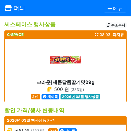
펴늬
메뉴
씨스페이스 행사상품
주소복사
C·SPACE
08.03
과자류
크라운]새콤달콤딸기맛29g
500 원
(333원)
2+1
개이득
2026년 08월 행사상품
할인 가격/행사 변동내역
2026년 03월 행사상품 가격
500 원
(333원)
2+1
개이득