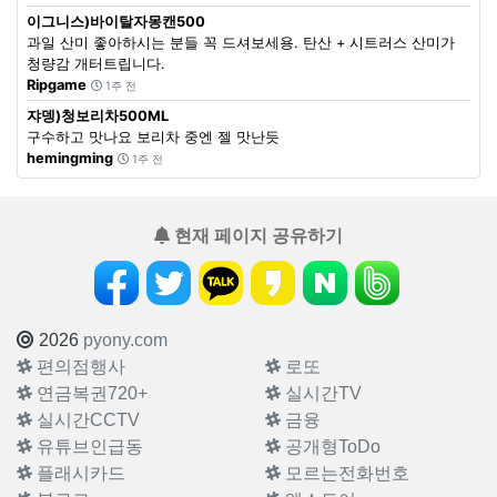
이그니스)바이탈자몽캔500
과일 산미 좋아하시는 분들 꼭 드셔보세용. 탄산 + 시트러스 산미가
청량감 개터트립니다.
Ripgame
1주 전
쟈뎅)청보리차500ML
구수하고 맛나요 보리차 중엔 젤 맛난듯
hemingming
1주 전
현재 페이지 공유하기
2026
pyony.com
편의점행사
로또
연금복권720+
실시간TV
실시간CCTV
금융
유튜브인급동
공개형ToDo
플래시카드
모르는전화번호