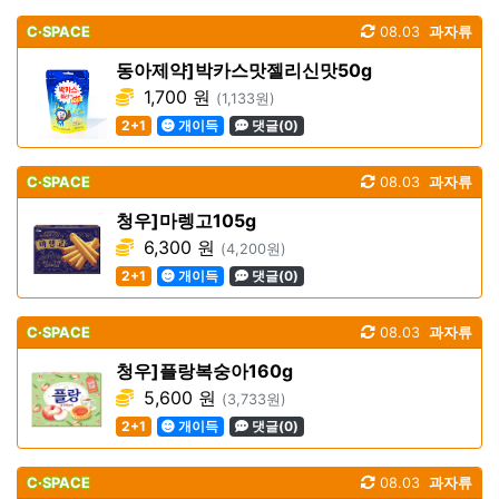
C·SPACE
08.03
과자류
동아제약]박카스맛젤리신맛50g
1,700 원
(1,133원)
2+1
개이득
댓글(0)
C·SPACE
08.03
과자류
청우]마렝고105g
6,300 원
(4,200원)
2+1
개이득
댓글(0)
C·SPACE
08.03
과자류
청우]플랑복숭아160g
5,600 원
(3,733원)
2+1
개이득
댓글(0)
C·SPACE
08.03
과자류