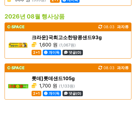
2026년 08월 행사상품
C·SPACE
08.03
과자류
크라운]국희고소한땅콩샌드93g
1,600 원
(1,067원)
2+1
개이득
댓글(0)
C·SPACE
08.03
과자류
롯데]롯데샌드105g
1,700 원
(1,133원)
2+1
개이득
댓글(0)