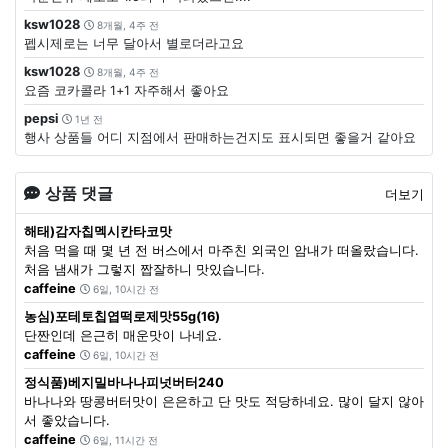
ksw1028
8개월, 4주 전
펩시제로는 너무 달아서 별로더라고요
ksw1028
8개월, 4주 전
요즘 코카콜라 1+1 자주해서 좋아요
pepsi
1년 전
행사 상품들 어디 지점에서 판매하는건지도 표시되면 좋을거 같아요
상품 댓글
더보기
해태)감자칩멕시칸타코맛
처음 먹을 때 몇 년 전 버스에서 마주친 외국인 암내가 떠올랐습니다.
처음 냄새가 그렇지 짭잘하니 맛있습니다.
caffeine
6일, 10시간 전
농심)포테토칩엽떡로제맛55g(16)
단짠인데 은근히 매운맛이 나네요.
caffeine
6일, 10시간 전
정식품)베지밀바나나피넛버터240
바나나와 땅콩버터맛이 은은하고 단 맛도 적당하네요. 많이 달지 않아
서 좋았습니다.
caffeine
6일, 11시간 전