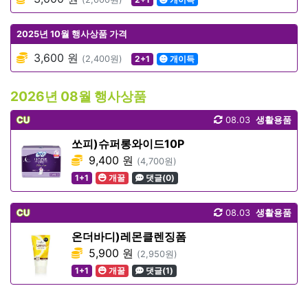
2025년 10월 행사상품 가격
3,600 원
(2,400원)
2+1
개이득
2026년 08월 행사상품
CU
08.03
생활용품
쏘피)슈퍼롱와이드10P
9,400 원
(4,700원)
1+1
개꿀
댓글(0)
CU
08.03
생활용품
온더바디)레몬클렌징폼
5,900 원
(2,950원)
1+1
개꿀
댓글(1)