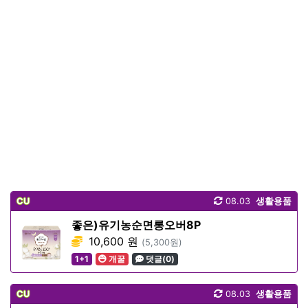
CU
08.03
생활용품
좋은)유기농순면롱오버8P
10,600 원
(5,300원)
1+1
개꿀
댓글(0)
CU
08.03
생활용품