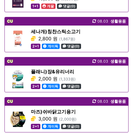
1+1
개꿀
댓글(0)
CU
08.03
생활용품
세나개)칭찬스틱소고기
2,800 원
(1,867원)
2+1
개이득
댓글(0)
CU
08.03
생활용품
플래니)장&유리너리
2,000 원
(1,333원)
2+1
개이득
댓글(0)
CU
08.03
생활용품
마즈)쉬바닭고기용기
3,000 원
(2,000원)
2+1
개이득
댓글(0)