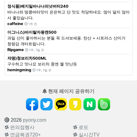
정식품)베지밀바나나피넛버터240
바나나와 땅콩버터맛이 은은하고 단 맛도 적당하네요. 많이 달지 않아
서 좋았습니다.
caffeine
1주 전
이그니스)바이탈자몽캔500
과일 산미 좋아하시는 분들 꼭 드셔보세용. 탄산 + 시트러스 산미가
청량감 개터트립니다.
Ripgame
1주, 1일 전
쟈뎅)청보리차500ML
구수하고 맛나요 보리차 중엔 젤 맛난듯
hemingming
1주, 1일 전
현재 페이지 공유하기
2026
pyony.com
편의점행사
로또
연금복권720+
실시간TV