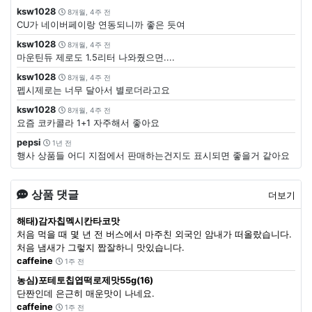
ksw1028
8개월, 4주 전
CU가 네이버페이랑 연동되니까 좋은 듯여
ksw1028
8개월, 4주 전
마운틴듀 제로도 1.5리터 나와줬으면....
ksw1028
8개월, 4주 전
펩시제로는 너무 달아서 별로더라고요
ksw1028
8개월, 4주 전
요즘 코카콜라 1+1 자주해서 좋아요
pepsi
1년 전
행사 상품들 어디 지점에서 판매하는건지도 표시되면 좋을거 같아요
상품 댓글
더보기
해태)감자칩멕시칸타코맛
처음 먹을 때 몇 년 전 버스에서 마주친 외국인 암내가 떠올랐습니다.
처음 냄새가 그렇지 짭잘하니 맛있습니다.
caffeine
1주 전
농심)포테토칩엽떡로제맛55g(16)
단짠인데 은근히 매운맛이 나네요.
caffeine
1주 전