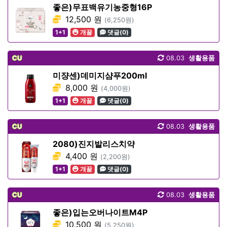
좋은)무표백유기농중형16P
12,500 원
(6,250원)
1+1
개꿀
댓글(0)
CU
08.03
생활용품
미쟝센)데미지샴푸200ml
8,000 원
(4,000원)
1+1
개꿀
댓글(0)
CU
08.03
생활용품
2080)진지발리스치약
4,400 원
(2,200원)
1+1
개꿀
댓글(0)
CU
08.03
생활용품
좋은)입는오버나이트M4P
10,500 원
(5,250원)