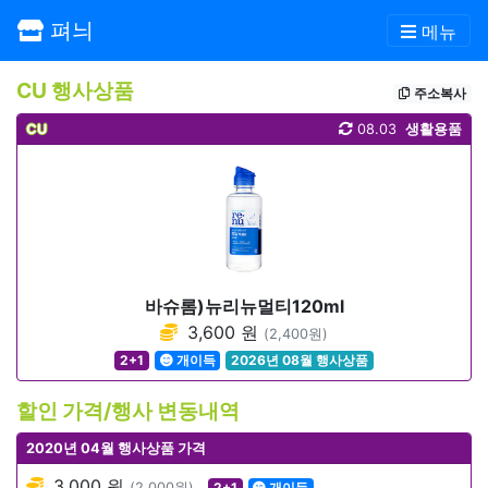
펴늬
메뉴
CU 행사상품
주소복사
CU
08.03
생활용품
바슈롬)뉴리뉴멀티120ml
3,600 원
(2,400원)
2+1
개이득
2026년 08월 행사상품
할인 가격/행사 변동내역
2020년 04월 행사상품 가격
3,000 원
(2,000원)
2+1
개이득