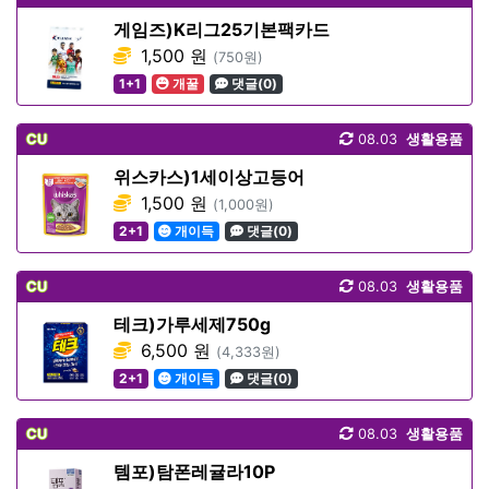
게임즈)K리그25기본팩카드
1,500 원
(750원)
1+1
개꿀
댓글(0)
CU
08.03
생활용품
위스카스)1세이상고등어
1,500 원
(1,000원)
2+1
개이득
댓글(0)
CU
08.03
생활용품
테크)가루세제750g
6,500 원
(4,333원)
2+1
개이득
댓글(0)
CU
08.03
생활용품
템포)탐폰레귤라10P