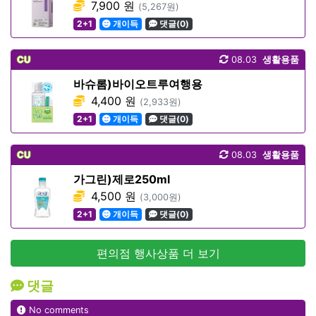
7,900 원
(5,267원)
2+1
개이득
댓글(0)
CU
08.03
생활용품
바슈롬)바이오트루여행용
4,400 원
(2,933원)
2+1
개이득
댓글(0)
CU
08.03
생활용품
가그린)제로250ml
4,500 원
(3,000원)
2+1
개이득
댓글(0)
편의점 행사상품 더 보기
댓글
No comments