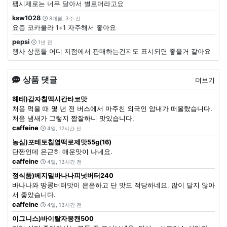
펩시제로는 너무 달아서 별로더라고요
ksw1028
8개월, 3주 전
요즘 코카콜라 1+1 자주해서 좋아요
pepsi
1년 전
행사 상품들 어디 지점에서 판매하는건지도 표시되면 좋을거 같아요
상품 댓글
더보기
해태)감자칩멕시칸타코맛
처음 먹을 때 몇 년 전 버스에서 마주친 외국인 암내가 떠올랐습니다.
처음 냄새가 그렇지 짭잘하니 맛있습니다.
caffeine
4일, 12시간 전
농심)포테토칩엽떡로제맛55g(16)
단짠인데 은근히 매운맛이 나네요.
caffeine
4일, 13시간 전
정식품)베지밀바나나피넛버터240
바나나와 땅콩버터맛이 은은하고 단 맛도 적당하네요. 많이 달지 않아
서 좋았습니다.
caffeine
4일, 13시간 전
이그니스)바이탈자몽캔500