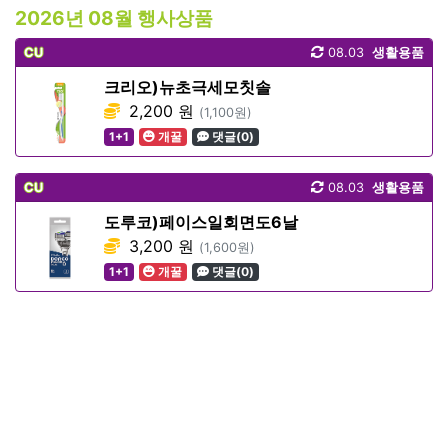
2026년 08월 행사상품
CU
08.03
생활용품
크리오)뉴초극세모칫솔
2,200 원
(1,100원)
1+1
개꿀
댓글(0)
CU
08.03
생활용품
도루코)페이스일회면도6날
3,200 원
(1,600원)
1+1
개꿀
댓글(0)