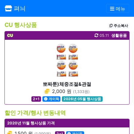
펴늬
메뉴
CU 행사상품
주소복사
CU
05.11
생활용품
뽀짜툰)체중조절&관절
2,000 원
(1,333원)
2+1
개이득
2026년 05월 행사상품
할인 가격/행사 변동내역
2020년 11월 행사상품 가격
1,500 원
(1,000원)
2+1
개이득