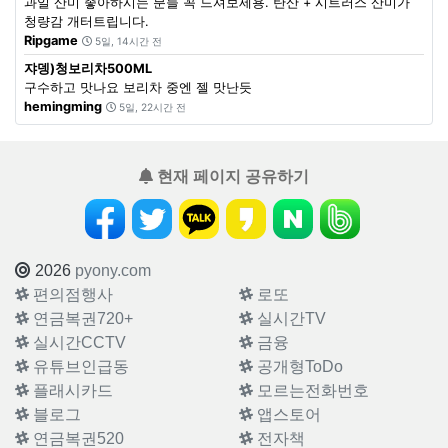
과일 산미 좋아하시는 분들 꼭 드셔보세용. 탄산 + 시트러스 산미가
청량감 개터트립니다.
Ripgame
5일, 14시간 전
쟈뎅)청보리차500ML
구수하고 맛나요 보리차 중엔 젤 맛난듯
hemingming
5일, 22시간 전
현재 페이지 공유하기
2026
pyony.com
편의점행사
로또
연금복권720+
실시간TV
실시간CCTV
금융
유튜브인급동
공개형ToDo
플래시카드
모르는전화번호
블로그
앱스토어
연금복권520
전자책