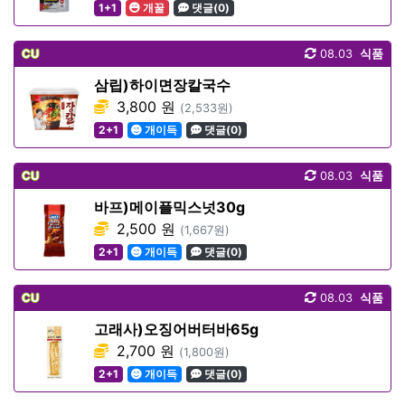
1+1
개꿀
댓글(0)
CU
08.03
식품
삼립)하이면장칼국수
3,800 원
(2,533원)
2+1
개이득
댓글(0)
CU
08.03
식품
바프)메이플믹스넛30g
2,500 원
(1,667원)
2+1
개이득
댓글(0)
CU
08.03
식품
고래사)오징어버터바65g
2,700 원
(1,800원)
2+1
개이득
댓글(0)