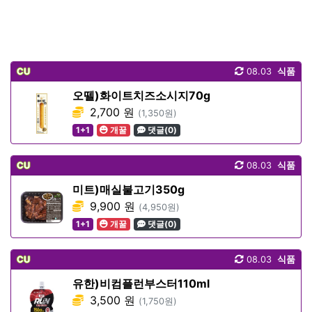
CU
08.03
식품
오뗄)화이트치즈소시지70g
2,700 원
(1,350원)
1+1
개꿀
댓글(0)
CU
08.03
식품
미트)매실불고기350g
9,900 원
(4,950원)
1+1
개꿀
댓글(0)
CU
08.03
식품
유한)비컴플런부스터110ml
3,500 원
(1,750원)