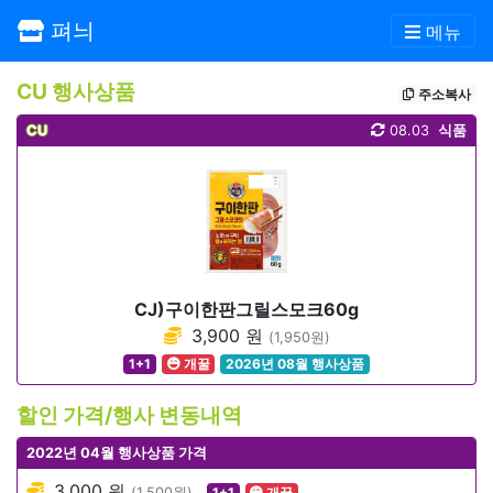
펴늬
메뉴
CU 행사상품
주소복사
CU
08.03
식품
CJ)구이한판그릴스모크60g
3,900 원
(1,950원)
1+1
개꿀
2026년 08월 행사상품
할인 가격/행사 변동내역
2022년 04월 행사상품 가격
3,000 원
(1,500원)
1+1
개꿀