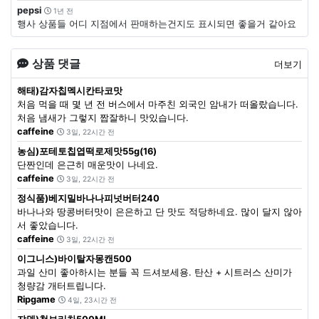
pepsi
1년 전
행사 상품들 어디 지점에서 판매하는건지도 표시되면 좋을거 같아요
상품 댓글
더보기
해태)감자칩멕시칸타코맛
처음 먹을 때 몇 년 전 버스에서 마주친 외국인 암내가 떠올랐습니다.
처음 냄새가 그렇지 짭잘하니 맛있습니다.
caffeine
3일, 22시간 전
농심)포테토칩엽떡로제맛55g(16)
단짠인데 은근히 매운맛이 나네요.
caffeine
3일, 22시간 전
정식품)베지밀바나나피넛버터240
바나나와 땅콩버터맛이 은은하고 단 맛도 적당하네요. 많이 달지 않아
서 좋았습니다.
caffeine
3일, 22시간 전
이그니스)바이탈자몽캔500
과일 산미 좋아하시는 분들 꼭 드셔보세용. 탄산 + 시트러스 산미가
청량감 개터트립니다.
Ripgame
4일, 23시간 전