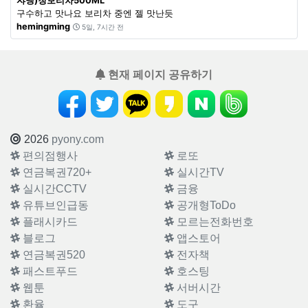
쟈뎅)청보리차500ML
구수하고 맛나요 보리차 중엔 젤 맛난듯
hemingming
5일, 7시간 전
현재 페이지 공유하기
2026
pyony.com
편의점행사
로또
연금복권720+
실시간TV
실시간CCTV
금융
유튜브인급동
공개형ToDo
플래시카드
모르는전화번호
블로그
앱스토어
연금복권520
전자책
패스트푸드
호스팅
웹툰
서버시간
환율
도구