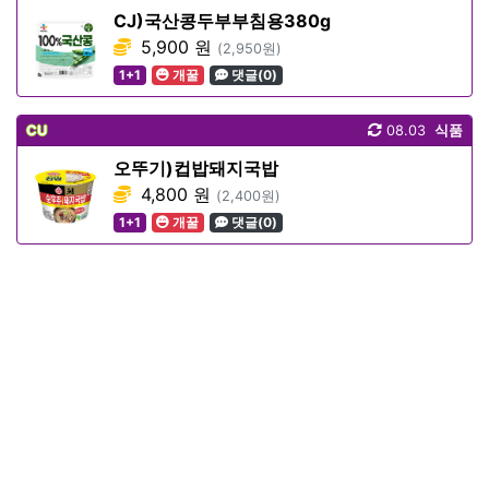
CJ)국산콩두부부침용380g
5,900 원
(2,950원)
1+1
개꿀
댓글(0)
CU
08.03
식품
오뚜기)컵밥돼지국밥
4,800 원
(2,400원)
1+1
개꿀
댓글(0)