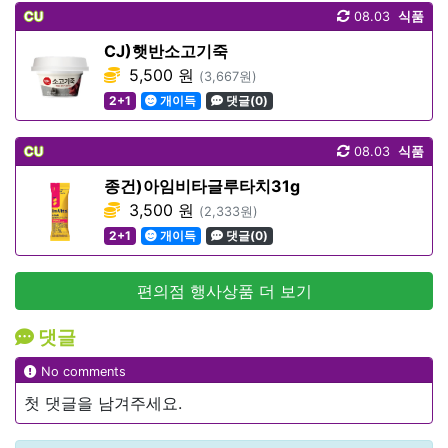
CU
08.03
식품
CJ)햇반소고기죽
5,500 원
(3,667원)
2+1
개이득
댓글(0)
CU
08.03
식품
종건)아임비타글루타치31g
3,500 원
(2,333원)
2+1
개이득
댓글(0)
편의점 행사상품 더 보기
댓글
No comments
첫 댓글을 남겨주세요.