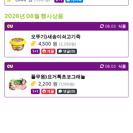
2026년 08월 행사상품
CU
08.03
식품
오뚜기)새송이쇠고기죽
4,500 원
(2,250원)
1+1
개꿀
댓글(0)
CU
08.03
식품
풀무원)요거톡초코그래놀
2,200 원
(1,100원)
1+1
개꿀
댓글(0)