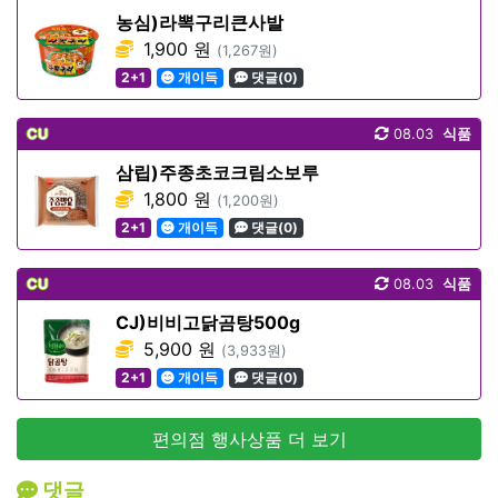
농심)라뽁구리큰사발
1,900 원
(1,267원)
2+1
개이득
댓글(0)
CU
08.03
식품
삼립)주종초코크림소보루
1,800 원
(1,200원)
2+1
개이득
댓글(0)
CU
08.03
식품
CJ)비비고닭곰탕500g
5,900 원
(3,933원)
2+1
개이득
댓글(0)
편의점 행사상품 더 보기
댓글