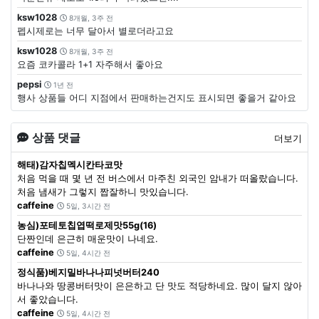
ksw1028
8개월, 3주 전
펩시제로는 너무 달아서 별로더라고요
ksw1028
8개월, 3주 전
요즘 코카콜라 1+1 자주해서 좋아요
pepsi
1년 전
행사 상품들 어디 지점에서 판매하는건지도 표시되면 좋을거 같아요
상품 댓글
더보기
해태)감자칩멕시칸타코맛
처음 먹을 때 몇 년 전 버스에서 마주친 외국인 암내가 떠올랐습니다.
처음 냄새가 그렇지 짭잘하니 맛있습니다.
caffeine
5일, 3시간 전
농심)포테토칩엽떡로제맛55g(16)
단짠인데 은근히 매운맛이 나네요.
caffeine
5일, 4시간 전
정식품)베지밀바나나피넛버터240
바나나와 땅콩버터맛이 은은하고 단 맛도 적당하네요. 많이 달지 않아
서 좋았습니다.
caffeine
5일, 4시간 전