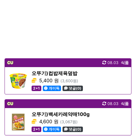
CU
08.03
식품
오뚜기)컵밥제육덮밥
5,400 원
(3,600원)
2+1
개이득
댓글(0)
CU
08.03
식품
오뚜기)백세카레약매100g
4,600 원
(3,067원)
2+1
개이득
댓글(0)