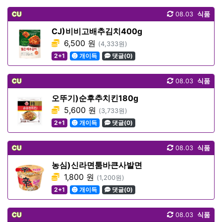
CU
08.03
식품
CJ)비비고배추김치400g
6,500 원
(4,333원)
2+1
개이득
댓글(0)
CU
08.03
식품
오뚜기)순후추치킨180g
5,600 원
(3,733원)
2+1
개이득
댓글(0)
CU
08.03
식품
농심)신라면툼바큰사발면
1,800 원
(1,200원)
2+1
개이득
댓글(0)
CU
08.03
식품