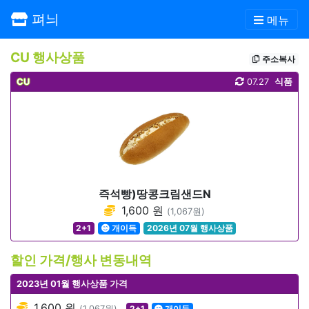
펴늬
메뉴
CU 행사상품
주소복사
CU
07.27
식품
즉석빵)땅콩크림샌드N
1,600 원
(1,067원)
2+1
개이득
2026년 07월 행사상품
할인 가격/행사 변동내역
2023년 01월 행사상품 가격
1,600 원
(1,067원)
2+1
개이득