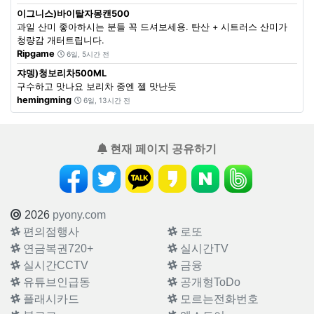
이그니스)바이탈자몽캔500
과일 산미 좋아하시는 분들 꼭 드셔보세용. 탄산 + 시트러스 산미가
청량감 개터트립니다.
Ripgame
6일, 5시간 전
쟈뎅)청보리차500ML
구수하고 맛나요 보리차 중엔 젤 맛난듯
hemingming
6일, 13시간 전
현재 페이지 공유하기
2026
pyony.com
편의점행사
로또
연금복권720+
실시간TV
실시간CCTV
금융
유튜브인급동
공개형ToDo
플래시카드
모르는전화번호