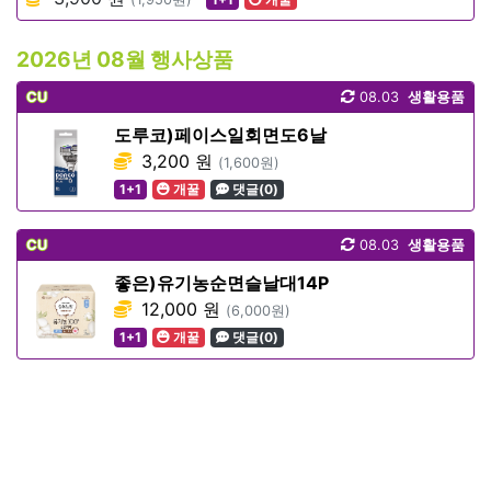
2026년 08월 행사상품
CU
08.03
생활용품
도루코)페이스일회면도6날
3,200 원
(1,600원)
1+1
개꿀
댓글(0)
CU
08.03
생활용품
좋은)유기농순면슬날대14P
12,000 원
(6,000원)
1+1
개꿀
댓글(0)