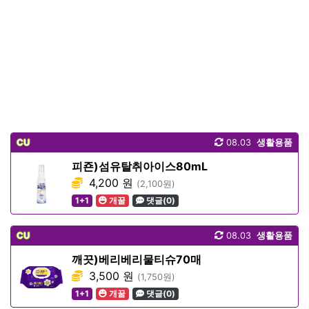
CU
08.03
생활용품
피죤)섬유탈취아이스80mL
4,200 원
(2,100원)
1+1
개꿀
댓글(0)
CU
08.03
생활용품
깨끗)베리베리물티슈70매
3,500 원
(1,750원)
1+1
개꿀
댓글(0)