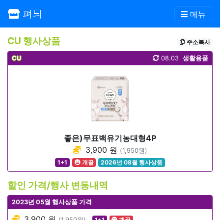
펴늬
메뉴
CU 행사상품
주소복사
CU
08.03
생활용품
좋은)무표백유기농대형4P
3,900 원
(1,950원)
1+1
개꿀
2026년 08월 행사상품
할인 가격/행사 변동내역
2023년 05월 행사상품 가격
3,900 원
(1,950원)
1+1
개꿀