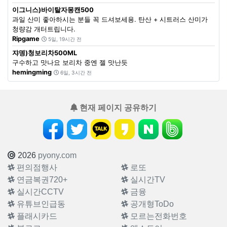
이그니스)바이탈자몽캔500
과일 산미 좋아하시는 분들 꼭 드셔보세용. 탄산 + 시트러스 산미가
청량감 개터트립니다.
Ripgame
5일, 19시간 전
쟈뎅)청보리차500ML
구수하고 맛나요 보리차 중엔 젤 맛난듯
hemingming
6일, 3시간 전
현재 페이지 공유하기
2026
pyony.com
편의점행사
로또
연금복권720+
실시간TV
실시간CCTV
금융
유튜브인급동
공개형ToDo
플래시카드
모르는전화번호