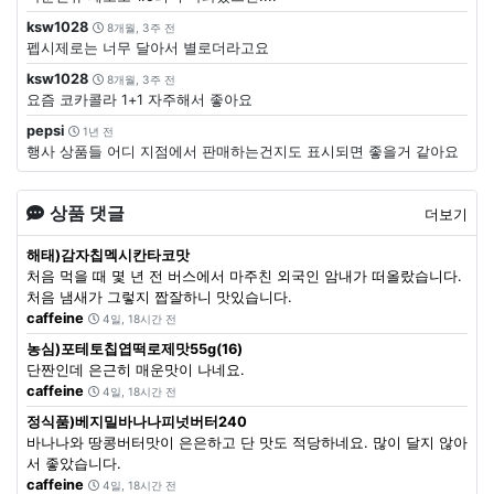
ksw1028
8개월, 3주 전
펩시제로는 너무 달아서 별로더라고요
ksw1028
8개월, 3주 전
요즘 코카콜라 1+1 자주해서 좋아요
pepsi
1년 전
행사 상품들 어디 지점에서 판매하는건지도 표시되면 좋을거 같아요
상품 댓글
더보기
해태)감자칩멕시칸타코맛
처음 먹을 때 몇 년 전 버스에서 마주친 외국인 암내가 떠올랐습니다.
처음 냄새가 그렇지 짭잘하니 맛있습니다.
caffeine
4일, 18시간 전
농심)포테토칩엽떡로제맛55g(16)
단짠인데 은근히 매운맛이 나네요.
caffeine
4일, 18시간 전
정식품)베지밀바나나피넛버터240
바나나와 땅콩버터맛이 은은하고 단 맛도 적당하네요. 많이 달지 않아
서 좋았습니다.
caffeine
4일, 18시간 전