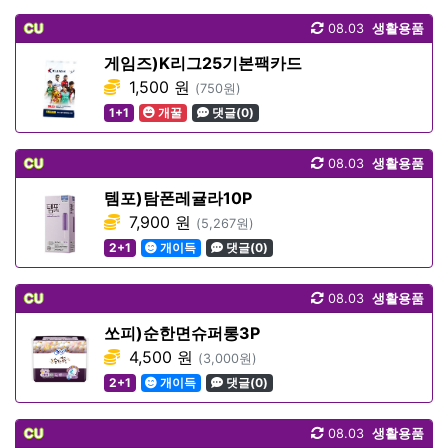
CU
08.03
생활용품
게임즈)K리그25기본팩카드
1,500 원
(750원)
1+1
개꿀
댓글(0)
CU
08.03
생활용품
템포)탐폰레귤라10P
7,900 원
(5,267원)
2+1
개이득
댓글(0)
CU
08.03
생활용품
쏘피)순한면슈퍼롱3P
4,500 원
(3,000원)
2+1
개이득
댓글(0)
CU
08.03
생활용품