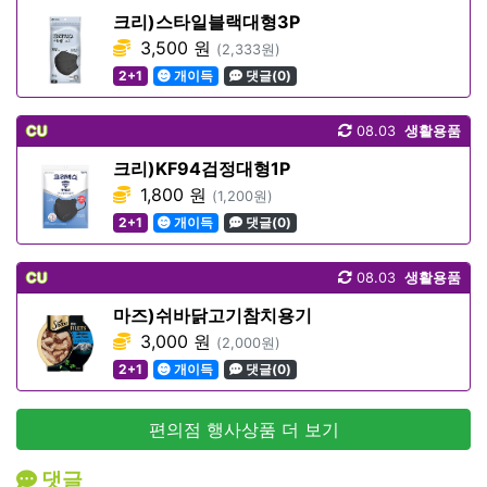
크리)스타일블랙대형3P
3,500 원
(2,333원)
2+1
개이득
댓글(0)
CU
08.03
생활용품
크리)KF94검정대형1P
1,800 원
(1,200원)
2+1
개이득
댓글(0)
CU
08.03
생활용품
마즈)쉬바닭고기참치용기
3,000 원
(2,000원)
2+1
개이득
댓글(0)
편의점 행사상품 더 보기
댓글