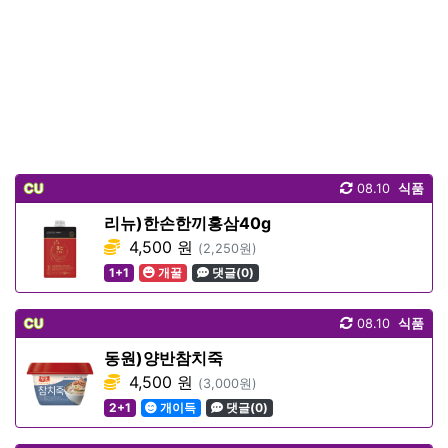
CU
08.10
식품
리뉴)한손한끼홍삼40g
4,500 원
(2,250원)
1+1
개꿀
댓글(0)
CU
08.10
식품
동원)양반참치죽
4,500 원
(3,000원)
2+1
개이득
댓글(0)