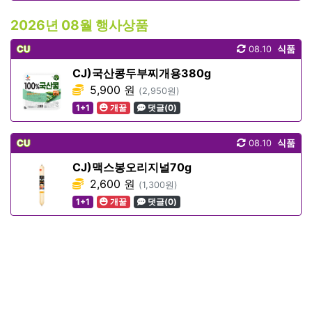
2026년 08월 행사상품
CU
08.10
식품
CJ)국산콩두부찌개용380g
5,900 원
(2,950원)
1+1
개꿀
댓글(0)
CU
08.10
식품
CJ)맥스봉오리지널70g
2,600 원
(1,300원)
1+1
개꿀
댓글(0)