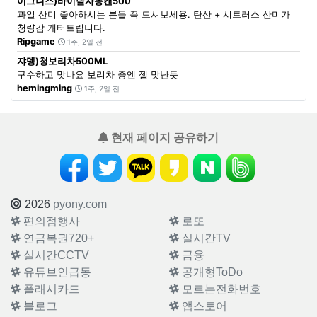
이그니스)바이탈자몽캔500
과일 산미 좋아하시는 분들 꼭 드셔보세용. 탄산 + 시트러스 산미가
청량감 개터트립니다.
Ripgame
1주, 2일 전
쟈뎅)청보리차500ML
구수하고 맛나요 보리차 중엔 젤 맛난듯
hemingming
1주, 2일 전
현재 페이지 공유하기
2026
pyony.com
편의점행사
로또
연금복권720+
실시간TV
실시간CCTV
금융
유튜브인급동
공개형ToDo
플래시카드
모르는전화번호
블로그
앱스토어