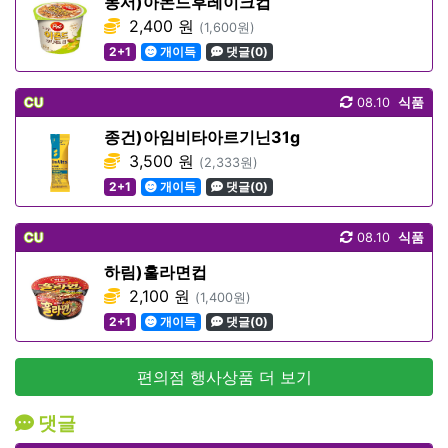
동서)아몬드후레이크컵
2,400 원
(1,600원)
2+1
개이득
댓글(0)
CU
08.10
식품
종건)아임비타아르기닌31g
3,500 원
(2,333원)
2+1
개이득
댓글(0)
CU
08.10
식품
하림)훌라면컵
2,100 원
(1,400원)
2+1
개이득
댓글(0)
편의점 행사상품 더 보기
댓글