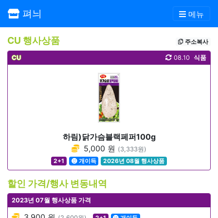
펴늬
메뉴
CU 행사상품
주소복사
CU
08.10
식품
하림)닭가슴블랙페퍼100g
5,000 원
(3,333원)
2+1
개이득
2026년 08월 행사상품
할인 가격/행사 변동내역
2023년 07월 행사상품 가격
3,900 원
(2,600원)
2+1
개이득