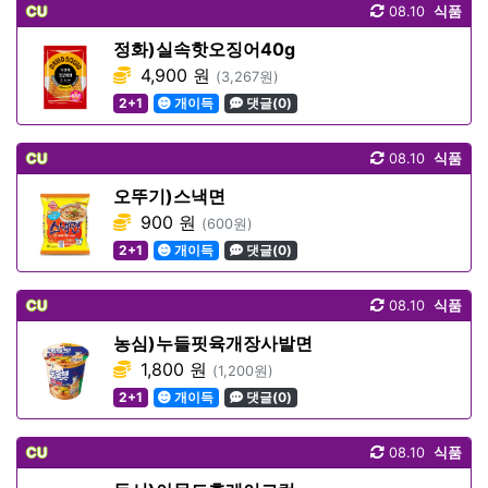
CU
08.10
식품
정화)실속핫오징어40g
4,900 원
(3,267원)
2+1
개이득
댓글(0)
CU
08.10
식품
오뚜기)스낵면
900 원
(600원)
2+1
개이득
댓글(0)
CU
08.10
식품
농심)누들핏육개장사발면
1,800 원
(1,200원)
2+1
개이득
댓글(0)
CU
08.10
식품