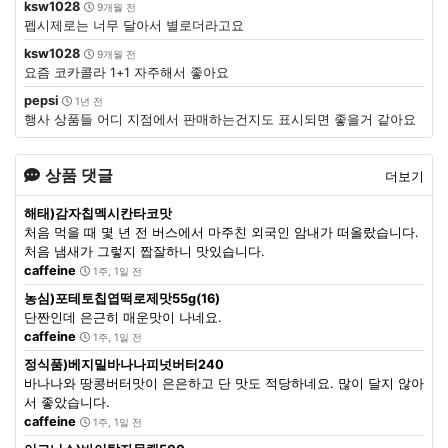
ksw1028
9개월 전
펩시제로는 너무 달아서 별로더라고요
ksw1028
9개월 전
요즘 코카콜라 1+1 자주해서 좋아요
pepsi
1년 전
행사 상품들 어디 지점에서 판매하는건지도 표시되면 좋을거 같아요
상품 댓글
더보기
해태)감자칩멕시칸타코맛
처음 먹을 때 몇 년 전 버스에서 마주친 외국인 암내가 떠올랐습니다.
처음 냄새가 그렇지 짭잘하니 맛있습니다.
caffeine
1주, 1일 전
농심)포테토칩엽떡로제맛55g(16)
단짠인데 은근히 매운맛이 나네요.
caffeine
1주, 1일 전
정식품)베지밀바나나피넛버터240
바나나와 땅콩버터맛이 은은하고 단 맛도 적당하네요. 많이 달지 않아
서 좋았습니다.
caffeine
1주, 1일 전