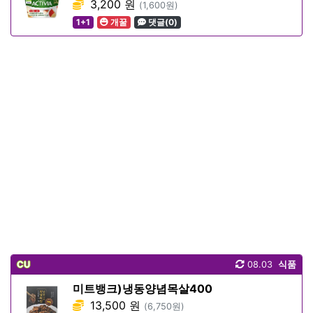
3,200 원
(1,600원)
1+1
개꿀
댓글(0)
CU
08.03
식품
미트뱅크)냉동양념목살400
13,500 원
(6,750원)