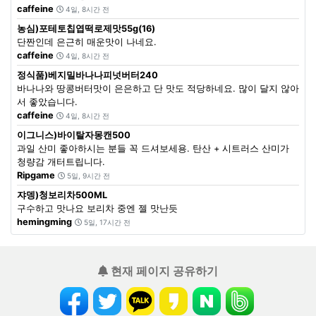
caffeine
4일, 8시간 전
농심)포테토칩엽떡로제맛55g(16)
단짠인데 은근히 매운맛이 나네요.
caffeine
4일, 8시간 전
정식품)베지밀바나나피넛버터240
바나나와 땅콩버터맛이 은은하고 단 맛도 적당하네요. 많이 달지 않아
서 좋았습니다.
caffeine
4일, 8시간 전
이그니스)바이탈자몽캔500
과일 산미 좋아하시는 분들 꼭 드셔보세용. 탄산 + 시트러스 산미가
청량감 개터트립니다.
Ripgame
5일, 9시간 전
쟈뎅)청보리차500ML
구수하고 맛나요 보리차 중엔 젤 맛난듯
hemingming
5일, 17시간 전
현재 페이지 공유하기