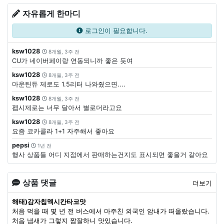
자유롭게 한마디
로그인이 필요합니다.
ksw1028
8개월, 3주 전
CU가 네이버페이랑 연동되니까 좋은 듯여
ksw1028
8개월, 3주 전
마운틴듀 제로도 1.5리터 나와줬으면....
ksw1028
8개월, 3주 전
펩시제로는 너무 달아서 별로더라고요
ksw1028
8개월, 3주 전
요즘 코카콜라 1+1 자주해서 좋아요
pepsi
1년 전
행사 상품들 어디 지점에서 판매하는건지도 표시되면 좋을거 같아요
상품 댓글
더보기
해태)감자칩멕시칸타코맛
처음 먹을 때 몇 년 전 버스에서 마주친 외국인 암내가 떠올랐습니다.
처음 냄새가 그렇지 짭잘하니 맛있습니다.