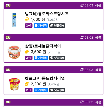
CU
08.03
식품
빙그레)통모짜스트링치즈
1,600 원
(1,067원)
2+1
개이득
댓글(0)
CU
08.03
식품
삼양)로제불닭떡볶이
3,500 원
(2,333원)
2+1
개이득
댓글(0)
CU
08.03
식품
켈로그)아몬드컵시리얼
2,200 원
(1,467원)
2+1
개이득
댓글(0)
CU
08.03
식품