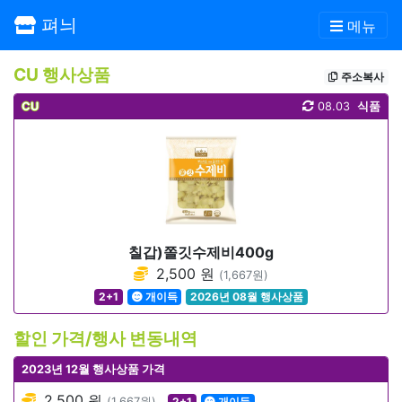
펴늬
메뉴
CU 행사상품
주소복사
CU
08.03
식품
칠갑)쫄깃수제비400g
2,500 원
(1,667원)
2+1
개이득
2026년 08월 행사상품
할인 가격/행사 변동내역
2023년 12월 행사상품 가격
2,500 원
(1,667원)
2+1
개이득