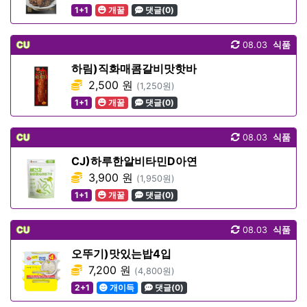
1+1
개꿀
댓글(0)
CU
08.03
식품
하림)직화매콤갈비맛핫바
2,500 원
(1,250원)
1+1
개꿀
댓글(0)
CU
08.03
식품
CJ)하루한알비타민D아연
3,900 원
(1,950원)
1+1
개꿀
댓글(0)
CU
08.03
식품
오뚜기)맛있는밥4입
7,200 원
(4,800원)
2+1
개이득
댓글(0)