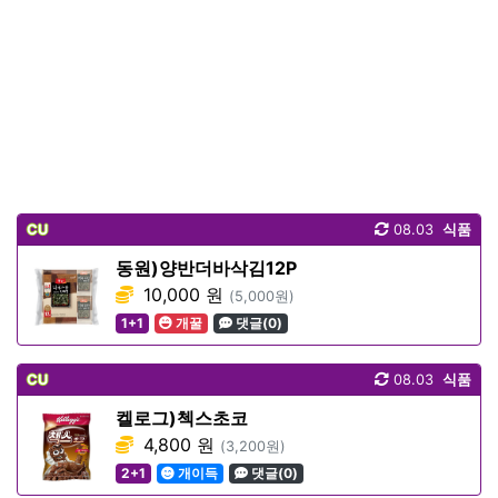
CU
08.03
식품
동원)양반더바삭김12P
10,000 원
(5,000원)
1+1
개꿀
댓글(0)
CU
08.03
식품
켈로그)첵스초코
4,800 원
(3,200원)
2+1
개이득
댓글(0)