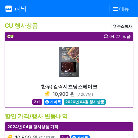
펴늬
메뉴
CU 행사상품
주소복사
CU
04.27
식품
한우)갈릭시즈닝스테이크
10,900 원
(7,267원)
2+1
개이득
2026년 04월 행사상품
할인 가격/행사 변동내역
2024년 04월 행사상품 가격
10,900 원
(7,267원)
2+1
개이득