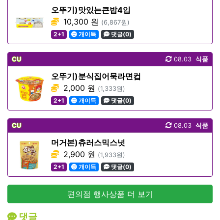
오뚜기)맛있는큰밥4입
10,300 원
(6,867원)
2+1
개이득
댓글(0)
CU
08.03
식품
오뚜기)분식집어묵라면컵
2,000 원
(1,333원)
2+1
개이득
댓글(0)
CU
08.03
식품
머거본)츄러스믹스넛
2,900 원
(1,933원)
2+1
개이득
댓글(0)
편의점 행사상품 더 보기
댓글