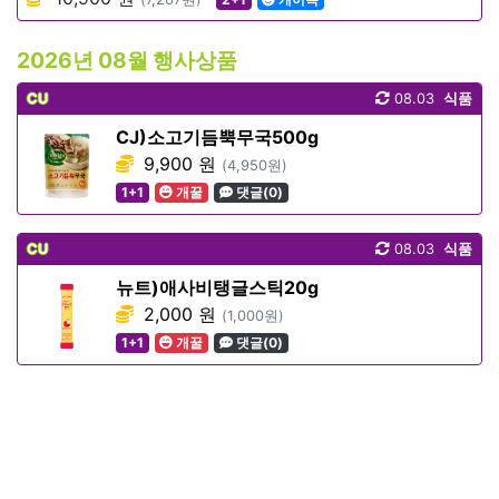
2026년 08월 행사상품
CU
08.03
식품
CJ)소고기듬뿍무국500g
9,900 원
(4,950원)
1+1
개꿀
댓글(0)
CU
08.03
식품
뉴트)애사비탱글스틱20g
2,000 원
(1,000원)
1+1
개꿀
댓글(0)