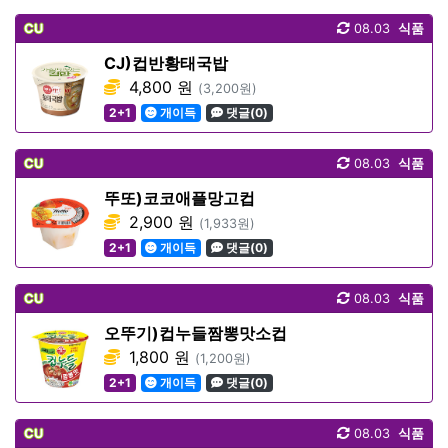
CU
08.03
식품
CJ)컵반황태국밥
4,800 원
(3,200원)
2+1
개이득
댓글(0)
CU
08.03
식품
뚜또)코코애플망고컵
2,900 원
(1,933원)
2+1
개이득
댓글(0)
CU
08.03
식품
오뚜기)컵누들짬뽕맛소컵
1,800 원
(1,200원)
2+1
개이득
댓글(0)
CU
08.03
식품