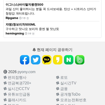
이그니스)바이탈자몽캔500
과일 산미 좋아하시는 분들 꼭 드셔보세용. 탄산 + 시트러스 산미가
청량감 개터트립니다.
Ripgame
1주 전
쟈뎅)청보리차500ML
구수하고 맛나요 보리차 중엔 젤 맛난듯
hemingming
1주 전
현재 페이지 공유하기
2026
pyony.com
편의점행사
로또
연금복권720+
실시간TV
실시간CCTV
금융
유튜브인급동
공개형ToDo
플래시카드
모르는전화번호