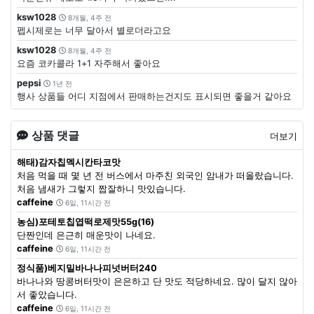
ksw1028
8개월, 4주 전
펩시제로는 너무 달아서 별로더라고요
ksw1028
8개월, 4주 전
요즘 코카콜라 1+1 자주해서 좋아요
pepsi
1년 전
행사 상품들 어디 지점에서 판매하는건지도 표시되면 좋을거 같아요
상품 댓글
더보기
해태)감자칩멕시칸타코맛
처음 먹을 때 몇 년 전 버스에서 마주친 외국인 암내가 떠올랐습니다.
처음 냄새가 그렇지 짭잘하니 맛있습니다.
caffeine
6일, 11시간 전
농심)포테토칩엽떡로제맛55g(16)
단짠인데 은근히 매운맛이 나네요.
caffeine
6일, 11시간 전
정식품)베지밀바나나피넛버터240
바나나와 땅콩버터맛이 은은하고 단 맛도 적당하네요. 많이 달지 않아
서 좋았습니다.
caffeine
6일, 11시간 전