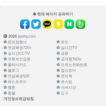
현재 페이지 공유하기
2026
pyony.com
편의점행사
로또
연금복권720+
실시간TV
실시간CCTV
금융
유튜브인급동
공개형ToDo
플래시카드
모르는전화번호
블로그
앱스토어
연금복권520
전자책
패스트푸드
호스팅
웹툰
서버시간
환율
도구
개인정보취급방침