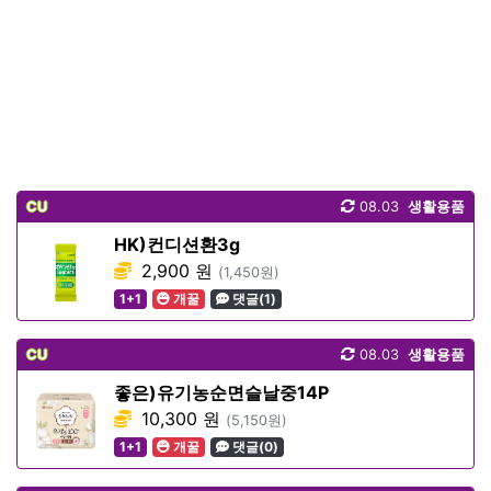
CU
08.03
생활용품
HK)컨디션환3g
2,900 원
(1,450원)
1+1
개꿀
댓글(1)
CU
08.03
생활용품
좋은)유기농순면슬날중14P
10,300 원
(5,150원)
1+1
개꿀
댓글(0)