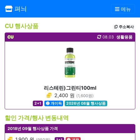
펴늬
메뉴
CU 행사상품
주소복사
CU
08.03
생활용품
리스테린)그린티100ml
2,400 원
(1,600원)
2+1
개이득
2026년 08월 행사상품
할인 가격/행사 변동내역
2018년 09월 행사상품 가격
1,900 원
(950원)
1+1
개꿀