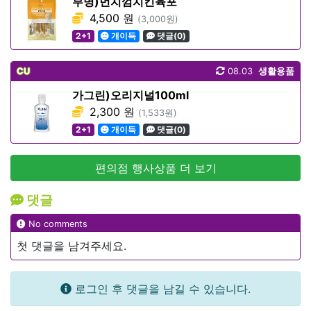
부명)먼치껌치킨육포
4,500 원
(3,000원)
2+1
개이득
댓글(0)
CU
08.03
생활용품
가그린)오리지널100ml
2,300 원
(1,533원)
2+1
개이득
댓글(0)
편의점 행사상품 더 보기
댓글
No comments
첫 댓글을 남겨주세요.
로그인 후 댓글을 남길 수 있습니다.