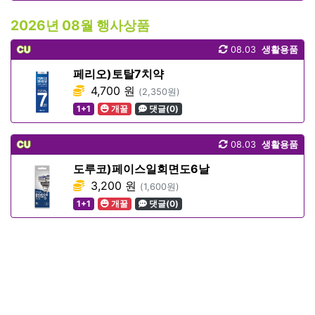
2026년 08월 행사상품
CU
08.03
생활용품
페리오)토탈7치약
4,700 원
(2,350원)
1+1
개꿀
댓글(0)
CU
08.03
생활용품
도루코)페이스일회면도6날
3,200 원
(1,600원)
1+1
개꿀
댓글(0)