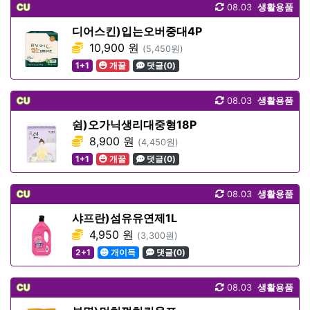
CU
08.03
생활용품
디어스킨)입는오버중대4P
10,900 원
(5,450원)
1+1
개꿀
댓글(0)
CU
08.03
생활용품
쉼)오가닉생리대중형18P
8,900 원
(4,450원)
1+1
개꿀
댓글(0)
CU
08.03
생활용품
샤프란)섬유유연제1L
4,950 원
(3,300원)
2+1
개이득
댓글(0)
CU
08.03
생활용품