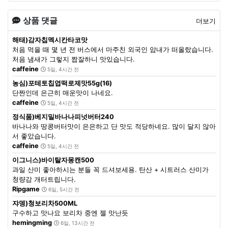
상품 댓글
더보기
해태)감자칩멕시칸타코맛
처음 먹을 때 몇 년 전 버스에서 마주친 외국인 암내가 떠올랐습니다.
처음 냄새가 그렇지 짭잘하니 맛있습니다.
caffeine
5일, 4시간 전
농심)포테토칩엽떡로제맛55g(16)
단짠인데 은근히 매운맛이 나네요.
caffeine
5일, 4시간 전
정식품)베지밀바나나피넛버터240
바나나와 땅콩버터맛이 은은하고 단 맛도 적당하네요. 많이 달지 않아
서 좋았습니다.
caffeine
5일, 4시간 전
이그니스)바이탈자몽캔500
과일 산미 좋아하시는 분들 꼭 드셔보세용. 탄산 + 시트러스 산미가
청량감 개터트립니다.
Ripgame
6일, 5시간 전
쟈뎅)청보리차500ML
구수하고 맛나요 보리차 중엔 젤 맛난듯
hemingming
6일, 13시간 전