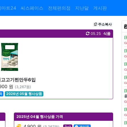
이마트24
씨스페이스
전체편의점
지난달
게시판
주소복사
05.25
식품
c
c
c
비고고기찐만두6입
c
900 원
(3,267원)
득
2026년 05월 행사상품
c
c
2025년 04월 행사상품 가격
4,900 원
(3,267원)
2+1
개이득