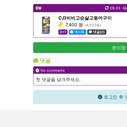
CU
08.03
식
CJ)비비고순살고등어구이
7,400 원
(4,933원)
2+1
개이득
댓글(0)
편의점
댓글
No comments
첫 댓글을 남겨주세요.
로그인 후 