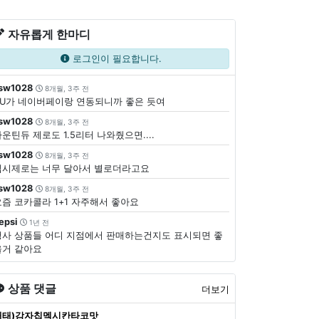
자유롭게 한마디
로그인이 필요합니다.
sw1028
8개월, 3주 전
CU가 네이버페이랑 연동되니까 좋은 듯여
sw1028
8개월, 3주 전
운틴듀 제로도 1.5리터 나와줬으면....
sw1028
8개월, 3주 전
펩시제로는 너무 달아서 별로더라고요
sw1028
8개월, 3주 전
요즘 코카콜라 1+1 자주해서 좋아요
epsi
1년 전
행사 상품들 어디 지점에서 판매하는건지도 표시되면 좋
을거 같아요
상품 댓글
더보기
해태)감자칩멕시칸타코맛