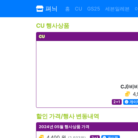
펴늬
홈
CU
GS25
세븐일레븐
CU 행사상품
CU
CJ)비
4,
2+1
개이
할인 가격/행사 변동내역
2024년 05월 행사상품 가격
4,400 원
(2,933원)
2+1
개이득