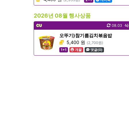
2026년 08월 행사상품
CU
08.03
식
오뚜기)참기름김치볶음밥
5,400 원
(2,700원)
1+1
개꿀
댓글(0)