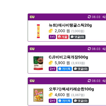
CU
08.03
식
뉴트)애사비탱글스틱20g
2,000 원
(1,000원)
1+1
개꿀
댓글(0)
CU
08.03
식
CJ)비비고육개장500g
5,900 원
(3,933원)
2+1
개이득
댓글(0)
CU
08.03
식
오뚜기)백세카레순한100g
4,600 원
(3,067원)
2+1
개이득
댓글(0)