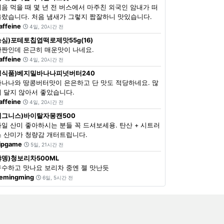
처음 먹을 때 몇 년 전 버스에서 마주친 외국인 암내가 떠
올랐습니다. 처음 냄새가 그렇지 짭잘하니 맛있습니다.
affeine
4일, 20시간 전
농심)포테토칩엽떡로제맛55g(16)
단짠인데 은근히 매운맛이 나네요.
affeine
4일, 20시간 전
정식품)베지밀바나나피넛버터240
바나나와 땅콩버터맛이 은은하고 단 맛도 적당하네요. 많
이 달지 않아서 좋았습니다.
affeine
4일, 20시간 전
이그니스)바이탈자몽캔500
과일 산미 좋아하시는 분들 꼭 드셔보세용. 탄산 + 시트러
스 산미가 청량감 개터트립니다.
ipgame
5일, 21시간 전
쟈뎅)청보리차500ML
구수하고 맛나요 보리차 중엔 젤 맛난듯
emingming
6일, 5시간 전