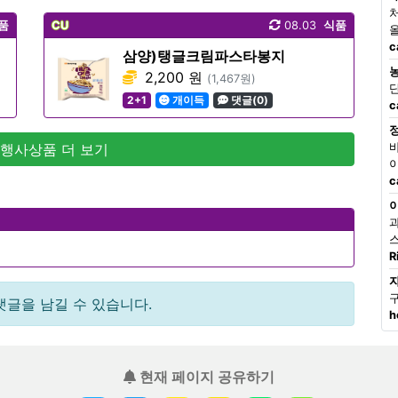
품
CU
08.03
식품
c
삼양)탱글크림파스타봉지
2,200 원
(1,467원)
2+1
개이득
댓글(0)
c
 행사상품 더 보기
c
R
댓글을 남길 수 있습니다.
h
현재 페이지 공유하기