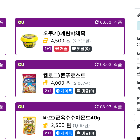
품
CU
08.03
식품
오뚜기)계란야채죽
k
4,500 원
(2,250원)
1+1
개꿀
댓글(0)
k
마
품
CU
08.03
식품
k
켈로그)콘푸로스트
4,000 원
k
(2,667원)
2+1
개이득
댓글(0)
p
품
CU
08.03
식품
바프)군옥수수아몬드40g
2,500 원
(1,667원)
2+1
개이득
댓글(0)