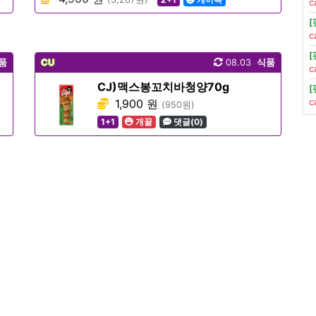
c
c
품
CU
08.03
식품
c
CJ)맥스봉꼬치바청양70g
1,900 원
c
(950원)
1+1
개꿀
댓글(0)