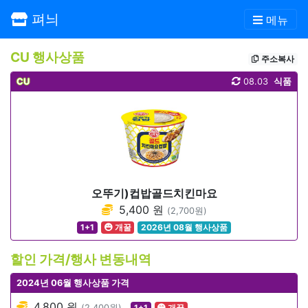
펴늬
메뉴
CU 행사상품
주소복사
CU
08.03
식품
오뚜기)컵밥골드치킨마요
5,400 원
(2,700원)
1+1
개꿀
2026년 08월 행사상품
할인 가격/행사 변동내역
2024년 06월 행사상품 가격
4,800 원
(2,400원)
1+1
개꿀