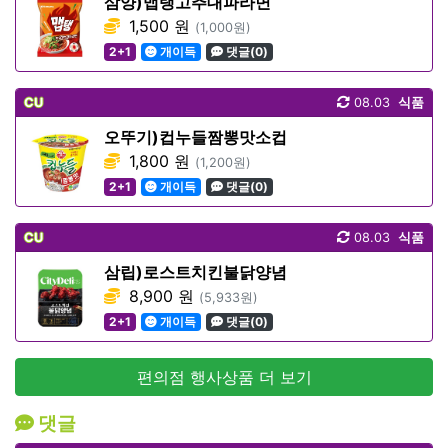
삼양)맵탱고추대파라면
1,500 원
(1,000원)
2+1
개이득
댓글(0)
CU
08.03
식품
오뚜기)컵누들짬뽕맛소컵
1,800 원
(1,200원)
2+1
개이득
댓글(0)
CU
08.03
식품
삼립)로스트치킨불닭양념
8,900 원
(5,933원)
2+1
개이득
댓글(0)
편의점 행사상품 더 보기
댓글