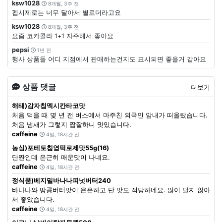
ksw1028
8개월, 3주 전
펩시제로는 너무 달아서 별로더라고요
ksw1028
8개월, 3주 전
요즘 코카콜라 1+1 자주해서 좋아요
pepsi
1년 전
행사 상품들 어디 지점에서 판매하는건지도 표시되면 좋을거 같아요
상품 댓글
더보기
해태)감자칩멕시칸타코맛
처음 먹을 때 몇 년 전 버스에서 마주친 외국인 암내가 떠올랐습니다.
처음 냄새가 그렇지 짭잘하니 맛있습니다.
caffeine
4일, 18시간 전
농심)포테토칩엽떡로제맛55g(16)
단짠인데 은근히 매운맛이 나네요.
caffeine
4일, 18시간 전
정식품)베지밀바나나피넛버터240
바나나와 땅콩버터맛이 은은하고 단 맛도 적당하네요. 많이 달지 않아
서 좋았습니다.
caffeine
4일, 18시간 전