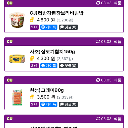
CU
08.03
식품
CJ)컵반강된장보리비빔밥
4,800 원
(3,200원)
2+1
개이득
댓글(0)
CU
08.03
식품
사조)살코기참치150g
4,300 원
(2,867원)
2+1
개이득
댓글(0)
CU
08.03
식품
한성)크래미90g
3,500 원
(2,333원)
2+1
개이득
댓글(0)
CU
08.03
식품