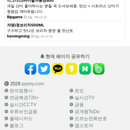
이그니스)바이탈자몽캔500
과일 산미 좋아하시는 분들 꼭 드셔보세용. 탄산 + 시트러스 산미가
청량감 개터트립니다.
Ripgame
5일, 19시간 전
쟈뎅)청보리차500ML
구수하고 맛나요 보리차 중엔 젤 맛난듯
hemingming
6일, 4시간 전
현재 페이지 공유하기
2026
pyony.com
편의점행사
로또
연금복권720+
실시간TV
실시간CCTV
금융
유튜브인급동
공개형ToDo
플래시카드
모르는전화번호
블로그
앱스토어