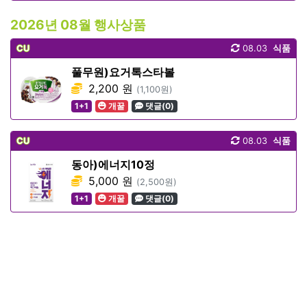
2026년 08월 행사상품
CU
08.03
식품
풀무원)요거톡스타볼
2,200 원
(1,100원)
1+1
개꿀
댓글(0)
CU
08.03
식품
동아)에너지10정
5,000 원
(2,500원)
1+1
개꿀
댓글(0)