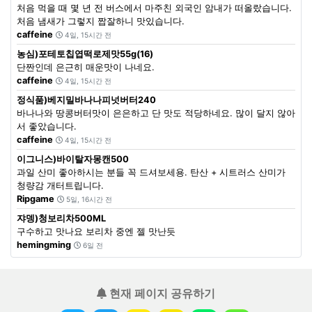
처음 먹을 때 몇 년 전 버스에서 마주친 외국인 암내가 떠올랐습니다.
처음 냄새가 그렇지 짭잘하니 맛있습니다.
caffeine
4일, 15시간 전
농심)포테토칩엽떡로제맛55g(16)
단짠인데 은근히 매운맛이 나네요.
caffeine
4일, 15시간 전
정식품)베지밀바나나피넛버터240
바나나와 땅콩버터맛이 은은하고 단 맛도 적당하네요. 많이 달지 않아
서 좋았습니다.
caffeine
4일, 15시간 전
이그니스)바이탈자몽캔500
과일 산미 좋아하시는 분들 꼭 드셔보세용. 탄산 + 시트러스 산미가
청량감 개터트립니다.
Ripgame
5일, 16시간 전
쟈뎅)청보리차500ML
구수하고 맛나요 보리차 중엔 젤 맛난듯
hemingming
6일 전
현재 페이지 공유하기