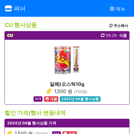
펴늬
메뉴
CU 행사상품
주소복사
CU
09.29
식품
일해)오스틱10g
1,500 원
(750원)
1+1
개꿀
2025년 09월 행사상품
할인 가격/행사 변동내역
2024년 08월 행사상품 가격
1,500 원
(750원)
1+1
개꿀