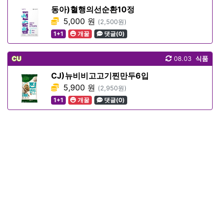
동아)혈행의선순환10정
5,000 원
(2,500원)
1+1
개꿀
댓글(0)
CU
08.03
식품
CJ)뉴비비고고기찐만두6입
5,900 원
(2,950원)
1+1
개꿀
댓글(0)