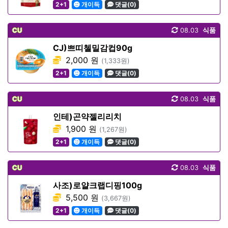
2+1
개이득
댓글(0)
CU
08.03
식품
CJ)쁘띠첼밀감컵90g
2,000 원
(1,333원)
2+1
개이득
댓글(0)
CU
08.03
식품
인테)곤약젤리리치
1,900 원
(1,267원)
2+1
개이득
댓글(0)
CU
08.03
식품
사조)로얄크랩디핑100g
5,500 원
(3,667원)
2+1
개이득
댓글(0)