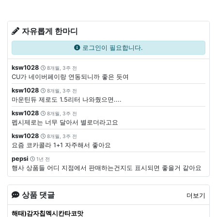
자유롭게 한마디
로그인이 필요합니다.
ksw1028
8개월, 3주 전
CU가 네이버페이랑 연동되니까 좋은 듯여
ksw1028
8개월, 3주 전
마운틴듀 제로도 1.5리터 나와줬으면....
ksw1028
8개월, 3주 전
펩시제로는 너무 달아서 별로더라고요
ksw1028
8개월, 3주 전
요즘 코카콜라 1+1 자주해서 좋아요
pepsi
1년 전
행사 상품들 어디 지점에서 판매하는건지도 표시되면 좋을거 같아요
상품 댓글
더보기
해태)감자칩멕시칸타코맛