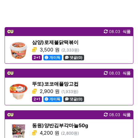
CU
08.03
식품
삼양)로제불닭떡볶이
3,500 원
(2,333원)
2+1
개이득
댓글(0)
CU
08.03
식품
뚜또)코코애플망고컵
2,900 원
(1,933원)
2+1
개이득
댓글(0)
CU
08.03
식품
동원)양반김부각마늘50g
4,200 원
(2,800원)