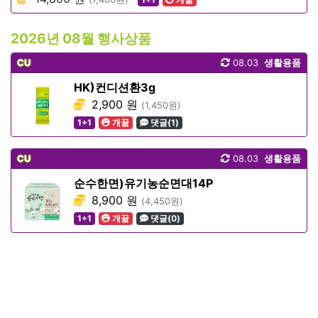
2026년 08월 행사상품
CU
08.03
생활용품
HK)컨디션환3g
2,900 원
(1,450원)
1+1
개꿀
댓글(1)
CU
08.03
생활용품
순수한면)유기농순면대14P
8,900 원
(4,450원)
1+1
개꿀
댓글(0)