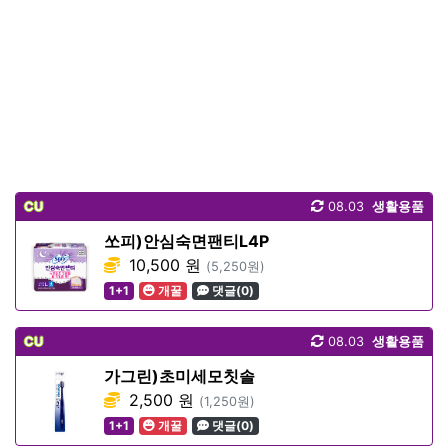
CU
08.03
생활용품
쏘피)안심숙면팬티L4P
10,500 원
(5,250원)
1+1
개꿀
댓글(0)
CU
08.03
생활용품
가그린)초미세모칫솔
2,500 원
(1,250원)
1+1
개꿀
댓글(0)