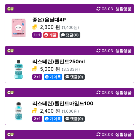
CU
08.03
생활용품
좋은)울날대4P
2,800 원
(1,400원)
1+1
개꿀
댓글(0)
CU
08.03
생활용품
리스테린)쿨민트250ml
5,000 원
(3,333원)
2+1
개이득
댓글(0)
CU
08.03
생활용품
리스테린)쿨민트마일드100
2,400 원
(1,600원)
2+1
개이득
댓글(0)
CU
08.03
생활용품