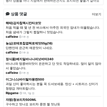
행사 상품들 어디 지점에서 판매하는건지도 표시되면 좋을거 같아요
상품 댓글
더보기
해태)감자칩멕시칸타코맛
처음 먹을 때 몇 년 전 버스에서 마주친 외국인 암내가 떠올랐습니다.
처음 냄새가 그렇지 짭잘하니 맛있습니다.
caffeine
1주 전
농심)포테토칩엽떡로제맛55g(16)
단짠인데 은근히 매운맛이 나네요.
caffeine
1주 전
정식품)베지밀바나나피넛버터240
바나나와 땅콩버터맛이 은은하고 단 맛도 적당하네요. 많이 달지 않아
서 좋았습니다.
caffeine
1주 전
이그니스)바이탈자몽캔500
과일 산미 좋아하시는 분들 꼭 드셔보세용. 탄산 + 시트러스 산미가
청량감 개터트립니다.
Ripgame
1주, 1일 전
쟈뎅)청보리차500ML
구수하고 맛나요 보리차 중엔 젤 맛난듯