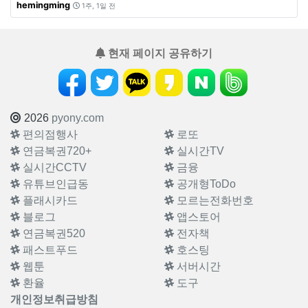
hemingming
1주, 1일 전
현재 페이지 공유하기
2026
pyony.com
편의점행사
로또
연금복권720+
실시간TV
실시간CCTV
금융
유튜브인급동
공개형ToDo
플래시카드
모르는전화번호
블로그
앱스토어
연금복권520
전자책
패스트푸드
호스팅
웹툰
서버시간
환율
도구
개인정보취급방침