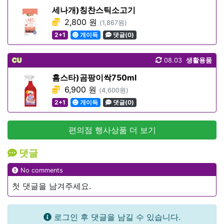
세나개)칭찬스틱소고기
2,800 원
(1,867원)
2+1
개이득
댓글(0)
CU
08.03
생활용품
홈스타)곰팡이싹750ml
6,900 원
(4,600원)
2+1
개이득
댓글(0)
편의점 행사상품 더 보기
댓글
No comments
첫 댓글을 남겨주세요.
로그인 후 댓글을 남길 수 있습니다.