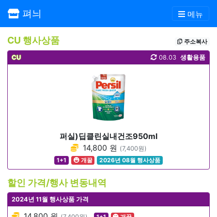
펴늬
메뉴
CU 행사상품
주소복사
CU
08.03
생활용품
퍼실)딥클린실내건조950ml
14,800 원
(7,400원)
1+1
개꿀
2026년 08월 행사상품
할인 가격/행사 변동내역
2024년 11월 행사상품 가격
14,800 원
(7,400원)
1+1
개꿀