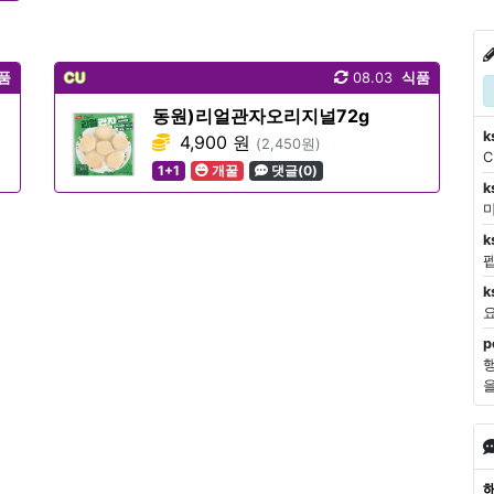
품
CU
08.03
식품
동원)리얼관자오리지널72g
k
4,900 원
(2,450원)
1+1
개꿀
댓글(0)
k
마
k
k
p