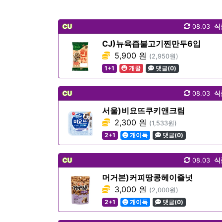
CU
08.03
식
CJ)뉴육즙불고기찐만두6입
5,900 원
(2,950원)
1+1
개꿀
댓글(0)
CU
08.03
식
서울)비요뜨쿠키앤크림
2,300 원
(1,533원)
2+1
개이득
댓글(0)
CU
08.03
식
머거본)커피땅콩헤이즐넛
3,000 원
(2,000원)
2+1
개이득
댓글(0)