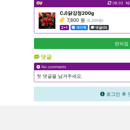
CU
08.03
식
CJ)닭강정200g
7,800 원
(5,200원)
2+1
개이득
댓글(0)
편의점
댓글
No comments
첫 댓글을 남겨주세요.
로그인 후 