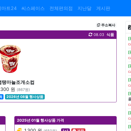
이마트24
씨스페이스
전체편의점
지난달
게시판
주소복사
08.03
식품
c
c
c
맵탱마늘조개소컵
c
,300 원
(867원)
득
2026년 08월 행사상품
c
c
2025년 01월 행사상품 가격
1,300 원
(650원)
1+1
개꿀