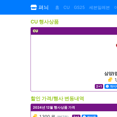
펴늬
홈
CU
GS25
세븐일레븐
CU 행사상품
CU
삼양)
1
2+1
개이
할인 가격/행사 변동내역
2024년 12월 행사상품 가격
1,300 원
(867원)
2+1
개이득