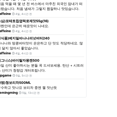
처음 먹을 때 몇 년 전 버스에서 마주친 외국인 암내가 떠
올랐습니다. 처음 냄새가 그렇지 짭잘하니 맛있습니다.
affeine
4일, 4시간 전
농심)포테토칩엽떡로제맛55g(16)
단짠인데 은근히 매운맛이 나네요.
affeine
4일, 4시간 전
정식품)베지밀바나나피넛버터240
바나나와 땅콩버터맛이 은은하고 단 맛도 적당하네요. 많
이 달지 않아서 좋았습니다.
affeine
4일, 4시간 전
이그니스)바이탈자몽캔500
과일 산미 좋아하시는 분들 꼭 드셔보세용. 탄산 + 시트러
스 산미가 청량감 개터트립니다.
ipgame
5일, 5시간 전
쟈뎅)청보리차500ML
구수하고 맛나요 보리차 중엔 젤 맛난듯
emingming
5일, 13시간 전