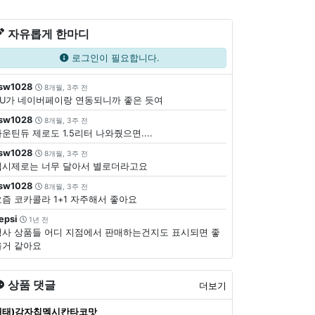
자유롭게 한마디
로그인이 필요합니다.
sw1028
8개월, 3주 전
CU가 네이버페이랑 연동되니까 좋은 듯여
sw1028
8개월, 3주 전
운틴듀 제로도 1.5리터 나와줬으면....
sw1028
8개월, 3주 전
펩시제로는 너무 달아서 별로더라고요
sw1028
8개월, 3주 전
요즘 코카콜라 1+1 자주해서 좋아요
epsi
1년 전
행사 상품들 어디 지점에서 판매하는건지도 표시되면 좋
을거 같아요
상품 댓글
더보기
해태)감자칩멕시칸타코맛