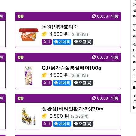
c
품
CU
08.03
식품
동원)양반호박죽
4,500 원
(3,000원)
c
2+1
개이득
댓글(0)
품
CU
08.03
식품
c
CJ)닭가슴살통살페퍼100g
4,500 원
(3,000원)
2+1
개이득
댓글(0)
R
품
CU
08.03
식품
h
정관장)비타민활기력샷20m
3,500 원
(2,333원)
2+1
개이득
댓글(0)