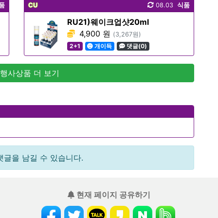
품
CU
08.03
식품
RU21)웨이크업샷20ml
4,900 원
(3,267원)
2+1
개이득
댓글(0)
 행사상품 더 보기
댓글을 남길 수 있습니다.
현재 페이지 공유하기