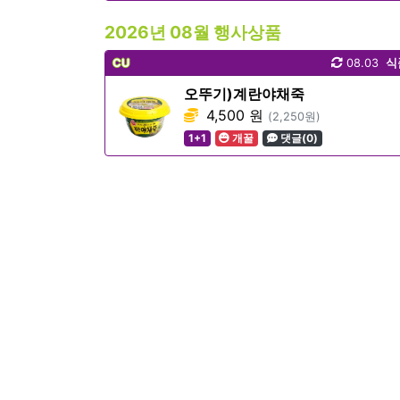
2026년 08월 행사상품
CU
08.03
식
오뚜기)계란야채죽
4,500 원
(2,250원)
1+1
개꿀
댓글(0)