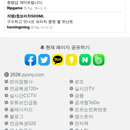
청량감 개터트립니다.
Ripgame
5일, 19시간 전
쟈뎅)청보리차500ML
구수하고 맛나요 보리차 중엔 젤 맛난듯
hemingming
6일, 3시간 전
현재 페이지 공유하기
2026
pyony.com
편의점행사
로또
연금복권720+
실시간TV
실시간CCTV
금융
유튜브인급동
공개형ToDo
플래시카드
모르는전화번호
블로그
앱스토어
연금복권520
전자책