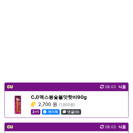
CU
08.03
식품
CJ)맥스봉숯불맛핫바90g
2,700 원
(1,800원)
2+1
개이득
댓글(0)
CU
08.03
식품