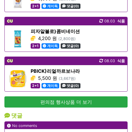
2+1
개이득
댓글(0)
CU
08.03
식품
피자알볼로)콤비네이션
4,200 원
(2,800원)
2+1
개이득
댓글(0)
CU
08.03
식품
PBICK)리얼까르보나라
5,500 원
(3,667원)
2+1
개이득
댓글(0)
편의점 행사상품 더 보기
댓글
No comments