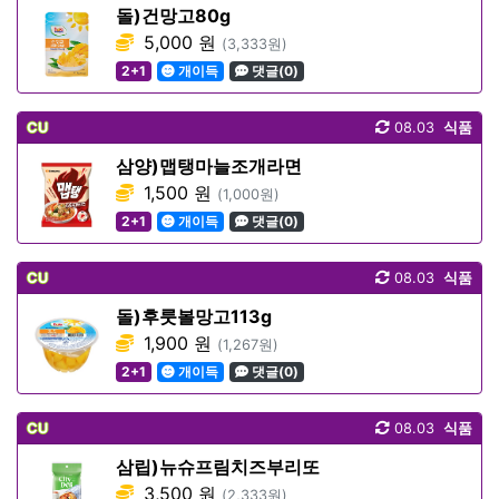
돌)건망고80g
5,000 원
(3,333원)
2+1
개이득
댓글(0)
CU
08.03
식품
삼양)맵탱마늘조개라면
1,500 원
(1,000원)
2+1
개이득
댓글(0)
CU
08.03
식품
돌)후룻볼망고113g
1,900 원
(1,267원)
2+1
개이득
댓글(0)
CU
08.03
식품
삼립)뉴슈프림치즈부리또
3,500 원
(2,333원)