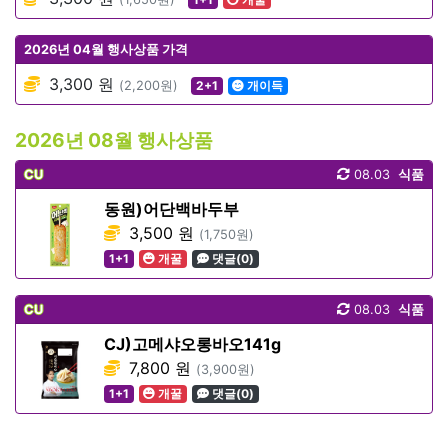
2026년 04월 행사상품 가격
3,300 원
(2,200원)
2+1
개이득
2026년 08월 행사상품
CU
08.03
식품
동원)어단백바두부
3,500 원
(1,750원)
1+1
개꿀
댓글(0)
CU
08.03
식품
CJ)고메샤오롱바오141g
7,800 원
(3,900원)
1+1
개꿀
댓글(0)