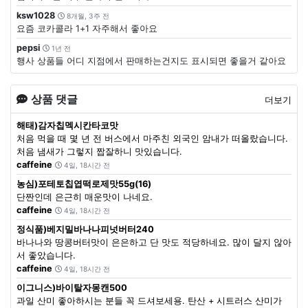
ksw1028
8개월, 3주 전
요즘 코카콜라 1+1 자주해서 좋아요
pepsi
1년 전
행사 상품들 어디 지점에서 판매하는건지도 표시되면 좋을거 같아요
상품 댓글
더보기
해태)감자칩멕시칸타코맛
처음 먹을 때 몇 년 전 버스에서 마주친 외국인 암내가 떠올랐습니다.
처음 냄새가 그렇지 짭잘하니 맛있습니다.
caffeine
4일, 18시간 전
농심)포테토칩엽떡로제맛55g(16)
단짠인데 은근히 매운맛이 나네요.
caffeine
4일, 18시간 전
정식품)베지밀바나나피넛버터240
바나나와 땅콩버터맛이 은은하고 단 맛도 적당하네요. 많이 달지 않아
서 좋았습니다.
caffeine
4일, 18시간 전
이그니스)바이탈자몽캔500
과일 산미 좋아하시는 분들 꼭 드셔보세용. 탄산 + 시트러스 산미가