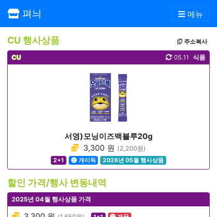
펴늬
메뉴
CU 행사상품
주소복사
CU
05.11
식품
서영)모닝이즈백블루20g
3,300 원
(2,200원)
2+1
개이득
2026년 05월 행사상품
할인 가격/행사 변동내역
2025년 04월 행사상품 가격
3,300 원
(1,650원)
1+1
개꿀