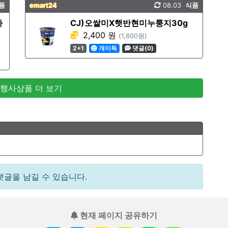
품
emart24
08.03
식품
타
CJ)오쌀미X햇반현미누룽지30g
2,400 원
(1,600원)
2+1
개이득
댓글(0)
 행사상품 더 보기
댓글을 남길 수 있습니다.
현재 페이지 공유하기