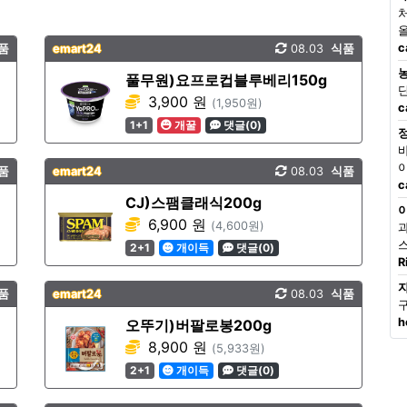
c
품
emart24
08.03
식품
풀무원)요프로컵블루베리150g
3,900 원
(1,950원)
c
1+1
개꿀
댓글(0)
품
emart24
08.03
식품
c
CJ)스팸클래식200g
6,900 원
(4,600원)
2+1
개이득
댓글(0)
R
품
emart24
08.03
식품
h
오뚜기)버팔로봉200g
8,900 원
(5,933원)
2+1
개이득
댓글(0)