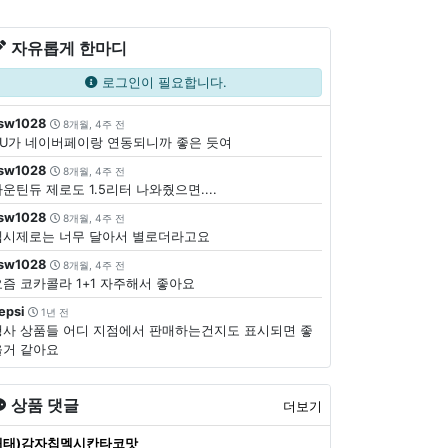
자유롭게 한마디
로그인이 필요합니다.
sw1028
8개월, 4주 전
CU가 네이버페이랑 연동되니까 좋은 듯여
sw1028
8개월, 4주 전
운틴듀 제로도 1.5리터 나와줬으면....
sw1028
8개월, 4주 전
펩시제로는 너무 달아서 별로더라고요
sw1028
8개월, 4주 전
요즘 코카콜라 1+1 자주해서 좋아요
epsi
1년 전
행사 상품들 어디 지점에서 판매하는건지도 표시되면 좋
을거 같아요
상품 댓글
더보기
해태)감자칩멕시칸타코맛