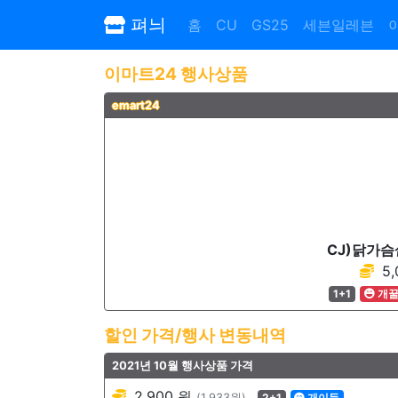
펴늬
홈
CU
GS25
세븐일레븐
이마트24 행사상품
emart24
CJ)닭가
5,
1+1
개
할인 가격/행사 변동내역
2021년 10월 행사상품 가격
2,900 원
(1,933원)
2+1
개이득