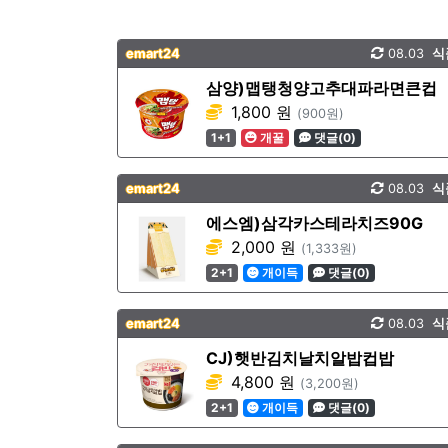
emart24
08.03
식
삼양)맵탱청양고추대파라면큰컵
1,800 원
(900원)
1+1
개꿀
댓글(0)
emart24
08.03
식
에스엠)삼각카스테라치즈90G
2,000 원
(1,333원)
2+1
개이득
댓글(0)
emart24
08.03
식
CJ)햇반김치날치알밥컵밥
4,800 원
(3,200원)
2+1
개이득
댓글(0)