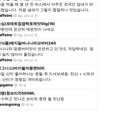
처음 먹을 때 몇 년 전 버스에서 마주친 외국인 암내가 떠
올랐습니다. 처음 냄새가 그렇지 짭잘하니 맛있습니다.
affeine
5일, 23시간 전
농심)포테토칩엽떡로제맛55g(16)
단짠인데 은근히 매운맛이 나네요.
affeine
5일, 23시간 전
정식품)베지밀바나나피넛버터240
바나나와 땅콩버터맛이 은은하고 단 맛도 적당하네요. 많
이 달지 않아서 좋았습니다.
affeine
5일, 23시간 전
이그니스)바이탈자몽캔500
과일 산미 좋아하시는 분들 꼭 드셔보세용. 탄산 + 시트러
스 산미가 청량감 개터트립니다.
ipgame
1주 전
쟈뎅)청보리차500ML
구수하고 맛나요 보리차 중엔 젤 맛난듯
emingming
1주 전