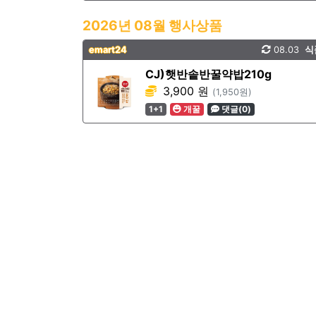
2026년 08월 행사상품
emart24
08.03
식
CJ)햇반솥반꿀약밥210g
3,900 원
(1,950원)
1+1
개꿀
댓글(0)