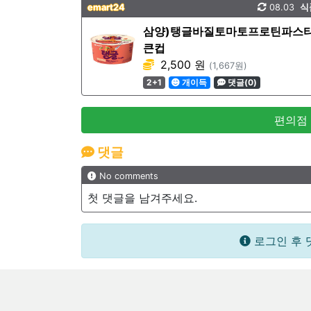
emart24
08.03
식
삼양)탱글바질토마토프로틴파스
큰컵
2,500 원
(1,667원)
2+1
개이득
댓글(0)
편의점
댓글
No comments
첫 댓글을 남겨주세요.
로그인 후 