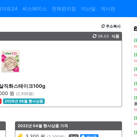
이마트24
씨스페이스
전체편의점
지난달
게시판
주소복사
08.03
식품
c
c
c
슴살직화스테이크100g
c
000 원
(2,500원)
꿀
2026년 08월 행사상품
c
c
2022년 04월 행사상품 가격
3,300 원
(2,200원)
2+1
개이득