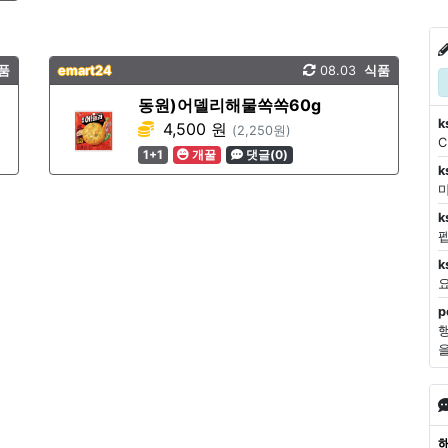
품
emart24
08.03
식품
동원)어델리해물쏙쏙60g
k
4,500 원
(2,250원)
1+1
개꿀
댓글(0)
k
마
k
k
p