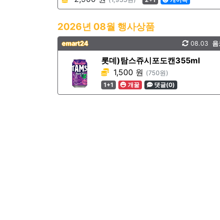
2026년 08월 행사상품
emart24
08.03
음
롯데)탐스쥬시포도캔355ml
1,500 원
(750원)
1+1
개꿀
댓글(0)