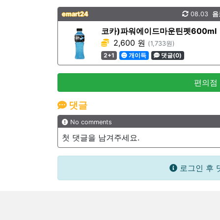
emart24
08.03
음
코카)파워에이드마운틴펫600ml
2,600 원
(1,733원)
2+1
개이득
댓글(0)
편의점
댓글
No comments
첫 댓글을 남겨주세요.
로그인 후 