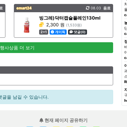
료
emart24
08.03
음료
c
빙그레)닥터캡슐플레인130ml
2,300 원
(1,533원)
2+1
개이득
댓글(0)
c
 행사상품 더 보기
c
R
댓글을 남길 수 있습니다.
h
현재 페이지 공유하기