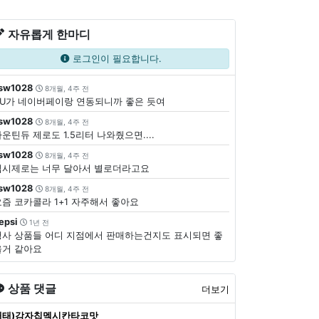
자유롭게 한마디
로그인이 필요합니다.
sw1028
8개월, 4주 전
CU가 네이버페이랑 연동되니까 좋은 듯여
sw1028
8개월, 4주 전
운틴듀 제로도 1.5리터 나와줬으면....
sw1028
8개월, 4주 전
펩시제로는 너무 달아서 별로더라고요
sw1028
8개월, 4주 전
요즘 코카콜라 1+1 자주해서 좋아요
epsi
1년 전
행사 상품들 어디 지점에서 판매하는건지도 표시되면 좋
을거 같아요
상품 댓글
더보기
해태)감자칩멕시칸타코맛