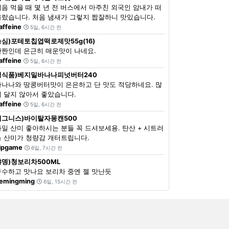
처음 먹을 때 몇 년 전 버스에서 마주친 외국인 암내가 떠
올랐습니다. 처음 냄새가 그렇지 짭잘하니 맛있습니다.
affeine
5일, 6시간 전
농심)포테토칩엽떡로제맛55g(16)
단짠인데 은근히 매운맛이 나네요.
affeine
5일, 6시간 전
정식품)베지밀바나나피넛버터240
바나나와 땅콩버터맛이 은은하고 단 맛도 적당하네요. 많
이 달지 않아서 좋았습니다.
affeine
5일, 6시간 전
이그니스)바이탈자몽캔500
과일 산미 좋아하시는 분들 꼭 드셔보세용. 탄산 + 시트러
스 산미가 청량감 개터트립니다.
ipgame
6일, 7시간 전
쟈뎅)청보리차500ML
구수하고 맛나요 보리차 중엔 젤 맛난듯
emingming
6일, 15시간 전