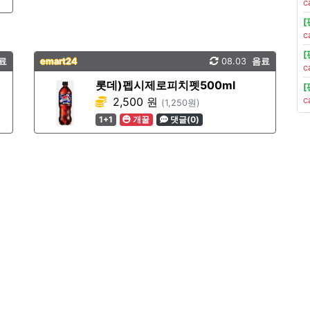
c
c
료
emart24
08.03
음료
c
롯데)펩시제로피치펫500ml
2,500 원
c
(1,250원)
1+1
개꿀
댓글(0)