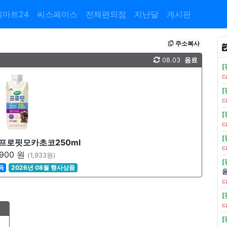
이마트24
씨스페이스
전체편의점
지난달
게시판
주소복사
08.03
음료
c
c
c
프로핏모카초코250ml
c
900 원
(1,933원)
득
2026년 08월 행사상품
c
c