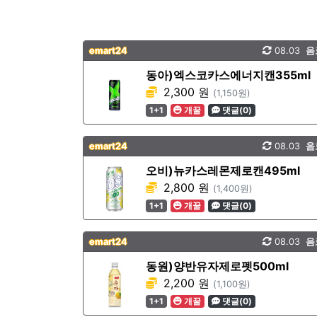
emart24
08.03
음
동아)엑스코카스에너지캔355ml
2,300 원
(1,150원)
1+1
개꿀
댓글(0)
emart24
08.03
음
오비)뉴카스레몬제로캔495ml
2,800 원
(1,400원)
1+1
개꿀
댓글(0)
emart24
08.03
음
동원)양반유자제로펫500ml
2,200 원
(1,100원)
1+1
개꿀
댓글(0)