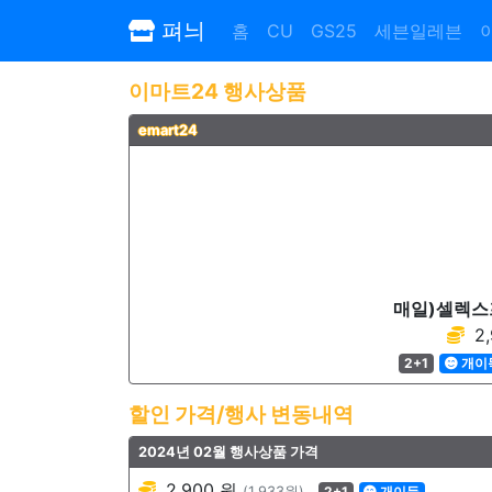
펴늬
홈
CU
GS25
세븐일레븐
이마트24 행사상품
emart24
매일)셀렉스
2,
2+1
개이
할인 가격/행사 변동내역
2024년 02월 행사상품 가격
2,900 원
(1,933원)
2+1
개이득