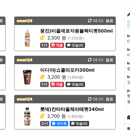
료
emart24
08.03
음료
웅진)티즐제로자몽블랙티펫500ml
k
2,500 원
(1,250원)
1+1
개꿀
댓글(0)
k
마
료
emart24
08.03
음료
k
이디야)쇼콜라모카300ml
3,200 원
k
(1,600원)
1+1
개꿀
댓글(0)
p
료
emart24
08.03
음료
롯데)칸타타돌체라떼펫340ml
2,700 원
(1,800원)
2+1
개이득
댓글(0)