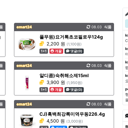
품
emart24
08.03
식품
k
g
풀무원)요거톡초코필로우124g
2,200 원
(1,100원)
k
1+1
개꿀
댓글(0)
마
k
품
emart24
08.03
식품
알디콤)숙취해소제15ml
k
3,900 원
(1,950원)
p
1+1
개꿀
댓글(0)
품
emart24
08.03
식품
CJ)흑백최강록미역우동226.4g
4,500 원
(3,000원)