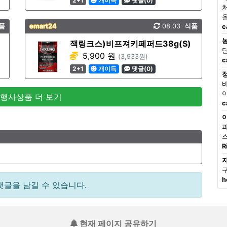
2+1
개이득
댓글(0)
품
emart24
08.03
식품
c
잭링크스)비프져키페퍼드38g(S)
5,900 원
(3,933원)
c
2+1
개이득
댓글(0)
 행사상품 더 보기
c
R
h
댓글을 남길 수 있습니다.
현재 페이지 공유하기