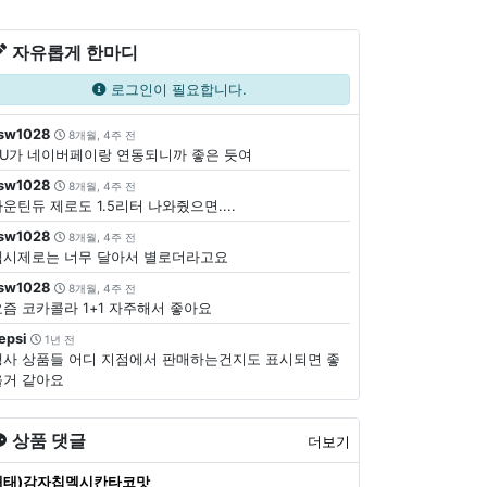
자유롭게 한마디
로그인이 필요합니다.
sw1028
8개월, 4주 전
CU가 네이버페이랑 연동되니까 좋은 듯여
sw1028
8개월, 4주 전
운틴듀 제로도 1.5리터 나와줬으면....
sw1028
8개월, 4주 전
펩시제로는 너무 달아서 별로더라고요
sw1028
8개월, 4주 전
요즘 코카콜라 1+1 자주해서 좋아요
epsi
1년 전
행사 상품들 어디 지점에서 판매하는건지도 표시되면 좋
을거 같아요
상품 댓글
더보기
해태)감자칩멕시칸타코맛