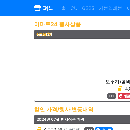
펴늬
홈
CU
GS25
세븐일레븐
이마트24 행사상품
emart24
오뚜기)콤비
4,
1+1
개
할인 가격/행사 변동내역
2024년 07월 행사상품 가격
4,000 원
(2,667원)
2+1
개이득