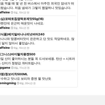
처음 먹을 때 몇 년 전 버스에서 마주친 외국인 암내가 떠
올랐습니다. 처음 냄새가 그렇지 짭잘하니 맛있습니다.
affeine
5일, 10시간 전
농심)포테토칩엽떡로제맛55g(16)
단짠인데 은근히 매운맛이 나네요.
affeine
5일, 10시간 전
정식품)베지밀바나나피넛버터240
바나나와 땅콩버터맛이 은은하고 단 맛도 적당하네요. 많
이 달지 않아서 좋았습니다.
affeine
5일, 10시간 전
이그니스)바이탈자몽캔500
과일 산미 좋아하시는 분들 꼭 드셔보세용. 탄산 + 시트러
스 산미가 청량감 개터트립니다.
ipgame
6일, 11시간 전
쟈뎅)청보리차500ML
구수하고 맛나요 보리차 중엔 젤 맛난듯
emingming
6일, 20시간 전