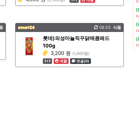
c
c
품
emart24
08.03
식품
c
롯데)의성마늘직꾸닭매콤레드
100g
c
3,200 원
(1,600원)
1+1
개꿀
댓글(0)