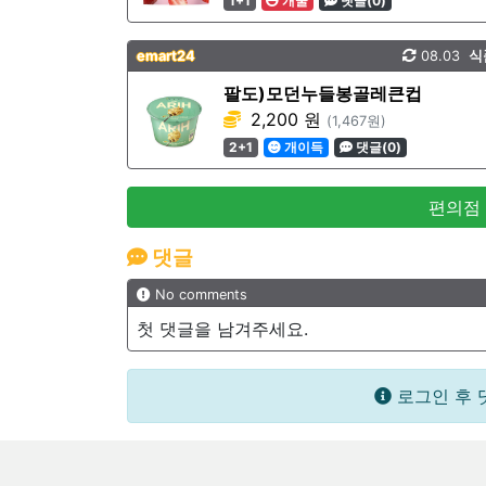
1+1
개꿀
댓글(0)
emart24
08.03
식
팔도)모던누들봉골레큰컵
2,200 원
(1,467원)
2+1
개이득
댓글(0)
편의점
댓글
No comments
첫 댓글을 남겨주세요.
로그인 후 