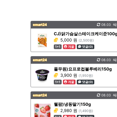
emart24
08.03
식
CJ)닭가슴살스테이크케이준100
5,000 원
(2,500원)
1+1
개꿀
댓글(0)
emart24
08.03
식
풀무원)요프로컵블루베리150g
3,900 원
(1,950원)
1+1
개꿀
댓글(0)
emart24
08.03
식
웰팜)냉동딸기150g
2,980 원
(1,490원)