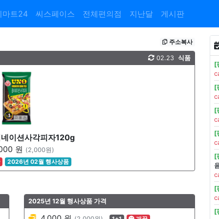
이마트24
씨스페이스
전체편의점
지난달
게시판
주소복사
02.23
식품
c
c
c
네이션사각피자120g
c
000 원
(2,000원)
꿀
2026년 02월 행사상품
c
c
2025년 12월 행사상품 가격
4,000 원
(2,000원)
1+1
개꿀