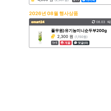
2026년 08월 행사상품
emart24
08.03
식
풀무원)유기농미니순두부200g
2,300 원
(1,150원)
1+1
개꿀
댓글(0)