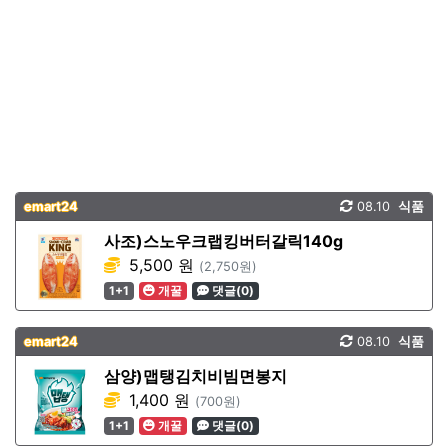
emart24
08.10
식품
사조)스노우크랩킹버터갈릭140g
5,500 원
(2,750원)
1+1
개꿀
댓글(0)
emart24
08.10
식품
삼양)맵탱김치비빔면봉지
1,400 원
(700원)
1+1
개꿀
댓글(0)