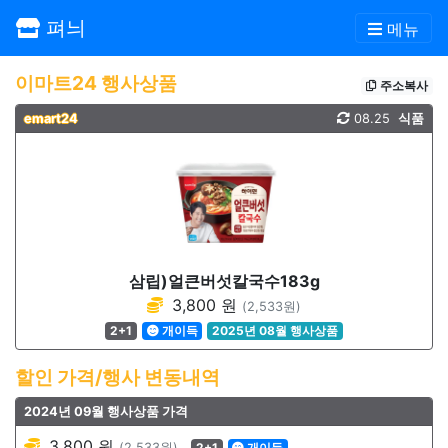
펴늬
메뉴
이마트24 행사상품
주소복사
emart24
08.25
식품
삼립)얼큰버섯칼국수183g
3,800 원
(2,533원)
2+1
개이득
2025년 08월 행사상품
할인 가격/행사 변동내역
2024년 09월 행사상품 가격
3,800 원
(2,533원)
2+1
개이득