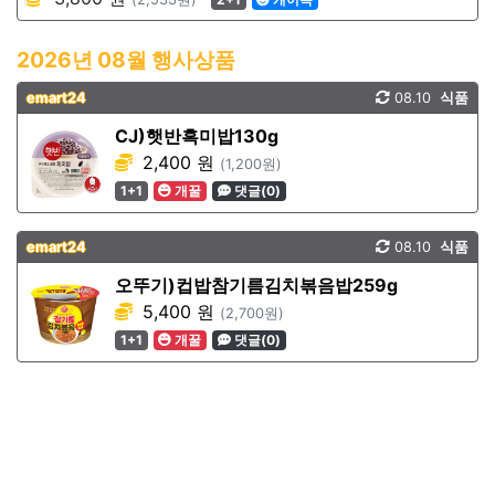
2026년 08월 행사상품
emart24
08.10
식품
CJ)햇반흑미밥130g
2,400 원
(1,200원)
1+1
개꿀
댓글(0)
emart24
08.10
식품
오뚜기)컵밥참기름김치볶음밥259g
5,400 원
(2,700원)
1+1
개꿀
댓글(0)