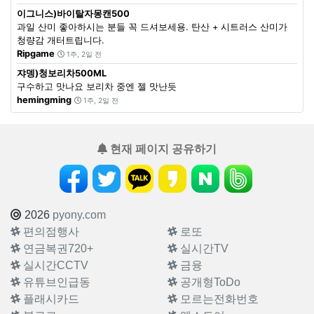
이그니스)바이탈자몽캔500
과일 산미 좋아하시는 분들 꼭 드셔보세용. 탄산 + 시트러스 산미가
청량감 개터트립니다.
Ripgame
1주, 2일 전
쟈뎅)청보리차500ML
구수하고 맛나요 보리차 중엔 젤 맛난듯
hemingming
1주, 2일 전
현재 페이지 공유하기
2026
pyony.com
편의점행사
로또
연금복권720+
실시간TV
실시간CCTV
금융
유튜브인급동
공개형ToDo
플래시카드
모르는전화번호