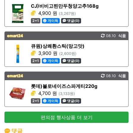
CJ)비비고찐만두청양고추168g
4,900 원
(3,267원)
2+1
개이득
댓글(0)
emart24
08.10
식품
큐원)상쾌환스틱(망고맛)
3,900 원
(2,600원)
2+1
개이득
댓글(0)
emart24
08.10
식품
롯데)볼로네이즈스파게티220g
4,700 원
(3,133원)
2+1
개이득
댓글(0)
편의점 행사상품 더 보기
댓글