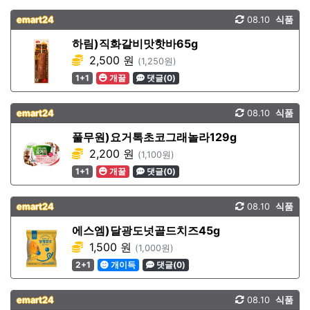
emart24
08.10
식품
하림)직화갈비맛핫바65g
2,500 원
(1,250원)
1+1
개꿀
댓글(0)
emart24
08.10
식품
풀무원)요거톡초코그래놀라129g
2,200 원
(1,100원)
1+1
개꿀
댓글(0)
emart24
08.10
식품
에스엠)달광도넛골드치즈45g
1,500 원
(1,000원)
2+1
개이득
댓글(0)
emart24
08.10
식품