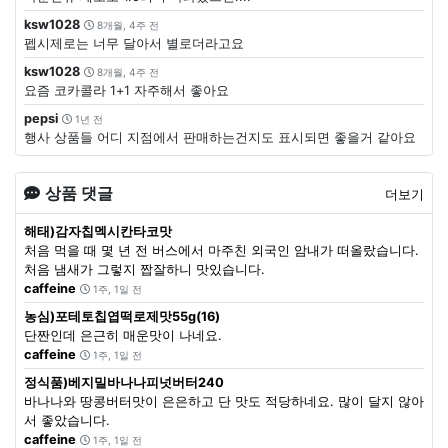
ksw1028
8개월, 4주 전
펩시제로는 너무 달아서 별로더라고요
ksw1028
8개월, 4주 전
요즘 코카콜라 1+1 자주해서 좋아요
pepsi
1년 전
행사 상품들 어디 지점에서 판매하는건지도 표시되면 좋을거 같아요
상품 댓글
더보기
해태)감자칩멕시칸타코맛
처음 먹을 때 몇 년 전 버스에서 마주친 외국인 암내가 떠올랐습니다.
처음 냄새가 그렇지 짭잘하니 맛있습니다.
caffeine
1주, 1일 전
농심)포테토칩엽떡로제맛55g(16)
단짠인데 은근히 매운맛이 나네요.
caffeine
1주, 1일 전
정식품)베지밀바나나피넛버터240
바나나와 땅콩버터맛이 은은하고 단 맛도 적당하네요. 많이 달지 않아
서 좋았습니다.
caffeine
1주, 1일 전