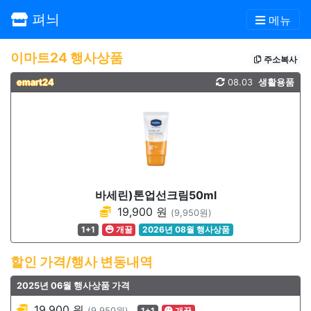
펴늬
메뉴
이마트24 행사상품
주소복사
emart24
08.03
생활용품
바세린)톤업선크림50ml
19,900 원
(9,950원)
1+1
개꿀
2026년 08월 행사상품
할인 가격/행사 변동내역
2025년 06월 행사상품 가격
19,900 원
(9,950원)
1+1
개꿀