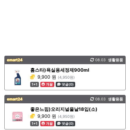
emart24
08.03
생활용품
홈스타)욕실용세정제900ml
9,900 원
(4,950원)
1+1
개꿀
댓글(0)
emart24
08.03
생활용품
좋은느낌)오리지널울날18입(소)
9,900 원
(4,950원)
1+1
개꿀
댓글(0)