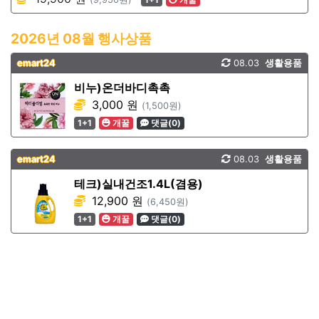
2026년 08월 행사상품
emart24
08.03
생활용품
비누)온더바디촉촉
3,000 원
(1,500원)
1+1
개꿀
댓글(0)
emart24
08.03
생활용품
테크)실내건조1.4L(겸용)
12,900 원
(6,450원)
1+1
개꿀
댓글(0)