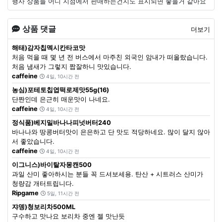
행사 상품들 어디 지점에서 판매하는건지도 표시되면 좋을거 같아요
상품 댓글
더보기
해태)감자칩멕시칸타코맛
처음 먹을 때 몇 년 전 버스에서 마주친 외국인 암내가 떠올랐습니다.
처음 냄새가 그렇지 짭잘하니 맛있습니다.
caffeine
4일, 10시간 전
농심)포테토칩엽떡로제맛55g(16)
단짠인데 은근히 매운맛이 나네요.
caffeine
4일, 10시간 전
정식품)베지밀바나나피넛버터240
바나나와 땅콩버터맛이 은은하고 단 맛도 적당하네요. 많이 달지 않아
서 좋았습니다.
caffeine
4일, 10시간 전
이그니스)바이탈자몽캔500
과일 산미 좋아하시는 분들 꼭 드셔보세용. 탄산 + 시트러스 산미가
청량감 개터트립니다.
Ripgame
5일, 11시간 전
쟈뎅)청보리차500ML
구수하고 맛나요 보리차 중엔 젤 맛난듯