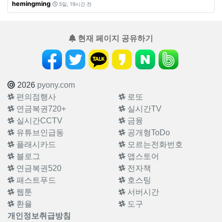
hemingming
5일, 19시간 전
현재 페이지 공유하기
2026
pyony.com
편의점행사
로또
연금복권720+
실시간TV
실시간CCTV
금융
유튜브인급동
공개형ToDo
플래시카드
모르는전화번호
블로그
앱스토어
연금복권520
전자책
패스트푸드
호스팅
웹툰
서버시간
환율
도구
개인정보취급방침