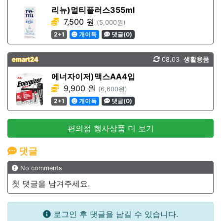
리뉴)멀티플러스355ml
7,500 원
(5,000원)
2+1
개이득
댓글(0)
emart24
08.03
생활용품
에너자이저)맥스AA4입
9,900 원
(6,600원)
2+1
개이득
댓글(0)
편의점 행사상품 더 보기
댓글
No comments
첫 댓글을 남겨주세요.
로그인 후 댓글을 남길 수 있습니다.