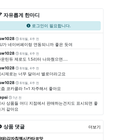
자유롭게 한마디
로그인이 필요합니다.
sw1028
8개월, 4주 전
CU가 네이버페이랑 연동되니까 좋은 듯여
sw1028
8개월, 4주 전
운틴듀 제로도 1.5리터 나와줬으면....
sw1028
8개월, 4주 전
펩시제로는 너무 달아서 별로더라고요
sw1028
8개월, 4주 전
요즘 코카콜라 1+1 자주해서 좋아요
epsi
1년 전
행사 상품들 어디 지점에서 판매하는건지도 표시되면 좋
을거 같아요
상품 댓글
더보기
해태)감자칩멕시칸타코맛