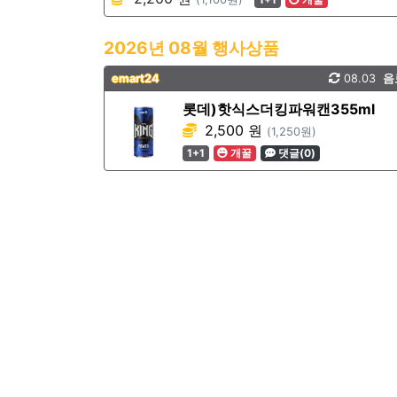
2026년 08월 행사상품
emart24
08.03
음
롯데)핫식스더킹파워캔355ml
2,500 원
(1,250원)
1+1
개꿀
댓글(0)