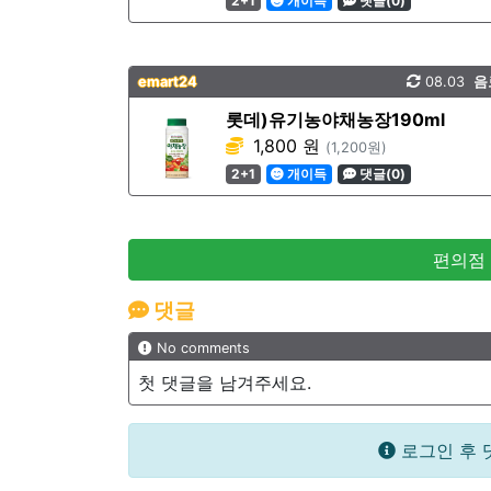
2+1
개이득
댓글(0)
emart24
08.03
음
롯데)유기농야채농장190ml
1,800 원
(1,200원)
2+1
개이득
댓글(0)
편의점
댓글
No comments
첫 댓글을 남겨주세요.
로그인 후 