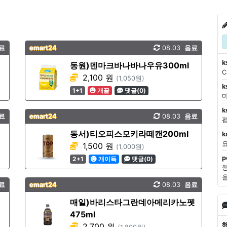
료
emart24
08.03
음료
k
동원)덴마크바나바나우유300ml
2,100 원
(1,050원)
k
1+1
개꿀
댓글(0)
마
k
료
emart24
08.03
음료
동서)티오피스모키라떼캔200ml
k
1,500 원
(1,000원)
p
2+1
개이득
댓글(0)
료
emart24
08.03
음료
매일)바리스타그란데아메리카노펫
475ml
2,700 원