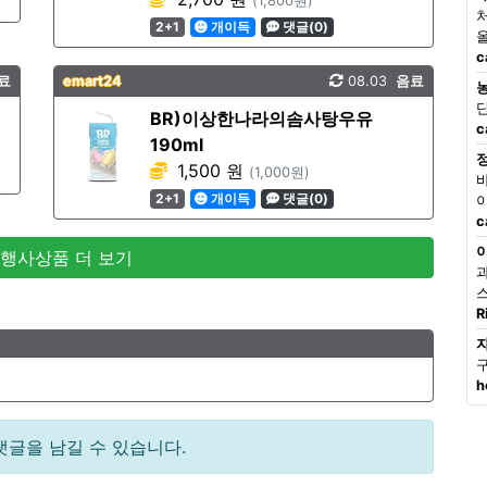
(1,800원)
2+1
개이득
댓글(0)
c
료
emart24
08.03
음료
BR)이상한나라의솜사탕우유
c
190ml
1,500 원
(1,000원)
2+1
개이득
댓글(0)
c
 행사상품 더 보기
R
h
댓글을 남길 수 있습니다.