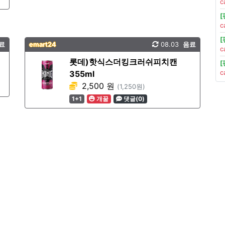
c
c
료
emart24
08.03
음료
c
롯데)핫식스더킹크러쉬피치캔
355ml
c
2,500 원
(1,250원)
1+1
개꿀
댓글(0)