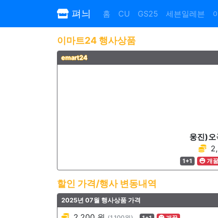
펴늬
홈
CU
GS25
세븐일레븐
이마트24 행사상품
emart24
웅진)오
2
1+1
개
할인 가격/행사 변동내역
2025년 07월 행사상품 가격
2,200 원
(1,100원)
1+1
개꿀