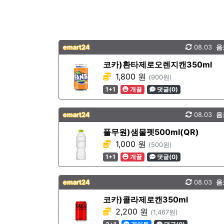
emart24
08.03
음
코카)환타제로오렌지캔350ml
1,800 원
(900원)
1+1
개꿀
댓글(0)
emart24
08.03
음
풀무원)샘물펫500ml(QR)
1,000 원
(500원)
1+1
개꿀
댓글(0)
emart24
08.03
음
코카)콜라제로캔350ml
2,200 원
(1,467원)