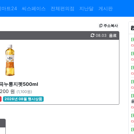
이마트24
씨스페이스
전체편의점
지난달
게시판
주소복사
08.03
음료
c
c
c
곡누룽지펫500ml
c
,200 원
(1,100원)
꿀
2026년 08월 행사상품
c
c