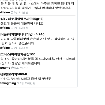
처음 먹을 때 몇 년 전 버스에서 마주친 외국인 암내가 떠
올랐습니다. 처음 냄새가 그렇지 짭잘하니 맛있습니다.
affeine
5일, 6시간 전
농심)포테토칩엽떡로제맛55g(16)
단짠인데 은근히 매운맛이 나네요.
affeine
5일, 6시간 전
정식품)베지밀바나나피넛버터240
바나나와 땅콩버터맛이 은은하고 단 맛도 적당하네요. 많
이 달지 않아서 좋았습니다.
affeine
5일, 6시간 전
이그니스)바이탈자몽캔500
과일 산미 좋아하시는 분들 꼭 드셔보세용. 탄산 + 시트러
스 산미가 청량감 개터트립니다.
ipgame
6일, 7시간 전
쟈뎅)청보리차500ML
구수하고 맛나요 보리차 중엔 젤 맛난듯
emingming
6일, 15시간 전