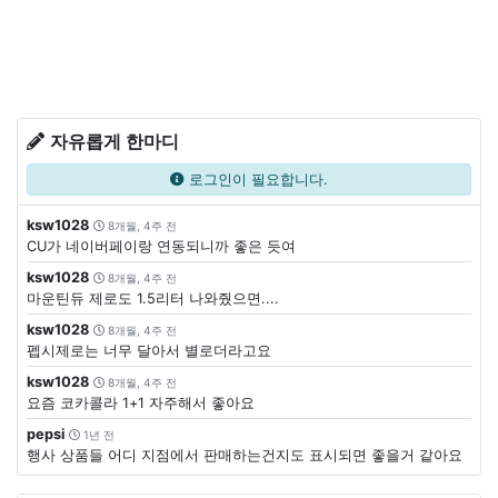
자유롭게 한마디
로그인이 필요합니다.
ksw1028
8개월, 4주 전
CU가 네이버페이랑 연동되니까 좋은 듯여
ksw1028
8개월, 4주 전
마운틴듀 제로도 1.5리터 나와줬으면....
ksw1028
8개월, 4주 전
펩시제로는 너무 달아서 별로더라고요
ksw1028
8개월, 4주 전
요즘 코카콜라 1+1 자주해서 좋아요
pepsi
1년 전
행사 상품들 어디 지점에서 판매하는건지도 표시되면 좋을거 같아요