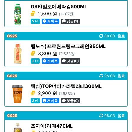
OKF)알로에베라킹500ML
2,500 원
(1,667원)
2+1
개이득
댓글(1)
GS25
08.03
음료
랩노쉬)프로틴드링크그레인350ML
3,800 원
(2,533원)
2+1
개이득
댓글(0)
GS25
08.03
음료
맥심)TOP너티카라멜라떼300ML
2,900 원
(1,933원)
2+1
개이득
댓글(0)
GS25
08.03
음료
조지아)라떼470ML