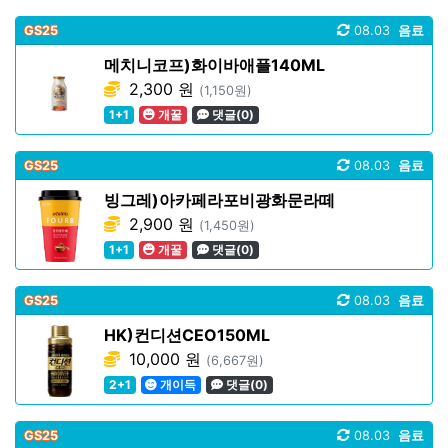
GS25
08.03
음료
메치니코프)화이바애플140ML
2,300 원
(1,150원)
1+1
개꿀
댓글(0)
GS25
08.03
음료
빙그레)아카페라포비광화문라떼
2,900 원
(1,450원)
1+1
개꿀
댓글(0)
GS25
08.03
음료
HK)컨디션CEO150ML
10,000 원
(6,667원)
2+1
개이득
댓글(0)
GS25
08.03
음료