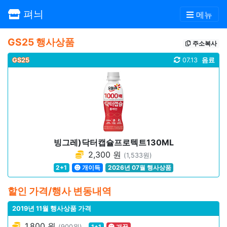
펴늬
메뉴
GS25 행사상품
주소복사
GS25
07.13
음료
빙그레)닥터캡슐프로텍트130ML
2,300 원
(1,533원)
2+1
개이득
2026년 07월 행사상품
할인 가격/행사 변동내역
2019년 11월 행사상품 가격
1,800 원
(900원)
1+1
개꿀