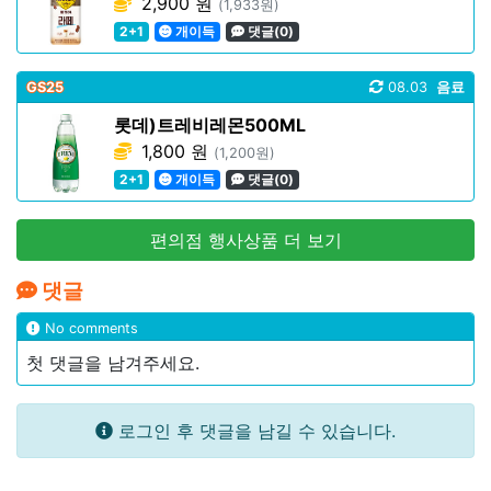
2,900 원
(1,933원)
2+1
개이득
댓글(0)
GS25
08.03
음료
롯데)트레비레몬500ML
1,800 원
(1,200원)
2+1
개이득
댓글(0)
편의점 행사상품 더 보기
댓글
No comments
첫 댓글을 남겨주세요.
로그인 후 댓글을 남길 수 있습니다.