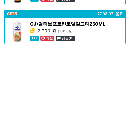
GS25
08.03
음료
CJ)얼티브프로틴로얄밀크티250ML
2,900 원
(1,450원)
1+1
개꿀
댓글(0)