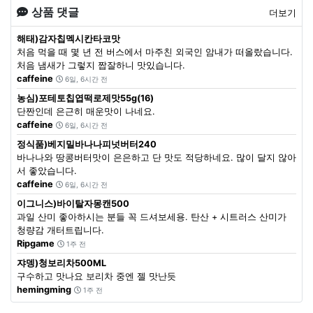
상품 댓글
더보기
해태)감자칩멕시칸타코맛
처음 먹을 때 몇 년 전 버스에서 마주친 외국인 암내가 떠올랐습니다.
처음 냄새가 그렇지 짭잘하니 맛있습니다.
caffeine
6일, 6시간 전
농심)포테토칩엽떡로제맛55g(16)
단짠인데 은근히 매운맛이 나네요.
caffeine
6일, 6시간 전
정식품)베지밀바나나피넛버터240
바나나와 땅콩버터맛이 은은하고 단 맛도 적당하네요. 많이 달지 않아
서 좋았습니다.
caffeine
6일, 6시간 전
이그니스)바이탈자몽캔500
과일 산미 좋아하시는 분들 꼭 드셔보세용. 탄산 + 시트러스 산미가
청량감 개터트립니다.
Ripgame
1주 전
쟈뎅)청보리차500ML
구수하고 맛나요 보리차 중엔 젤 맛난듯
hemingming
1주 전