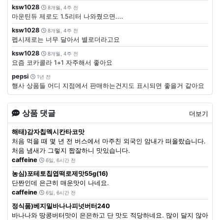
ksw1028
8개월, 4주 전
마운틴듀 제로도 1.5리터 나와줬으면....
ksw1028
8개월, 4주 전
펩시제로는 너무 달아서 별로더라고요
ksw1028
8개월, 4주 전
요즘 코카콜라 1+1 자주해서 좋아요
pepsi
1년 전
행사 상품들 어디 지점에서 판매하는건지도 표시되면 좋을거 같아요
상품 댓글
더보기
해태)감자칩멕시칸타코맛
처음 먹을 때 몇 년 전 버스에서 마주친 외국인 암내가 떠올랐습니다.
처음 냄새가 그렇지 짭잘하니 맛있습니다.
caffeine
6일, 6시간 전
농심)포테토칩엽떡로제맛55g(16)
단짠인데 은근히 매운맛이 나네요.
caffeine
6일, 6시간 전
정식품)베지밀바나나피넛버터240
바나나와 땅콩버터맛이 은은하고 단 맛도 적당하네요. 많이 달지 않아