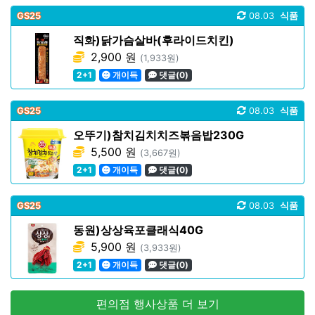
GS25
08.03
식품
직화)닭가슴살바(후라이드치킨)
2,900 원
(1,933원)
2+1
개이득
댓글(0)
GS25
08.03
식품
오뚜기)참치김치치즈볶음밥230G
5,500 원
(3,667원)
2+1
개이득
댓글(0)
GS25
08.03
식품
동원)상상육포클래식40G
5,900 원
(3,933원)
2+1
개이득
댓글(0)
편의점 행사상품 더 보기