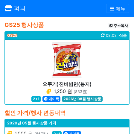
펴늬
메뉴
GS25 행사상품
주소복사
GS25
08.03
식품
오뚜기)진비빔면(봉지)
1,250 원
(833원)
2+1
개이득
2026년 08월 행사상품
할인 가격/행사 변동내역
2020년 05월 행사상품 가격
1,000 원
(667원)
2+1
개이득