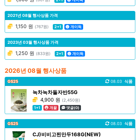
2021년 08월 행사상품 가격
1,150 원
(767원)
2+1
개이득
2023년 03월 행사상품 가격
1,250 원
(833원)
2+1
개이득
2026년 08월 행사상품
GS25
08.03
식품
녹차녹차돌자반55G
4,900 원
(2,450원)
1+1
개꿀
댓글(0)
GS25
08.03
식품
CJ)비비고찐만두168G(NEW)