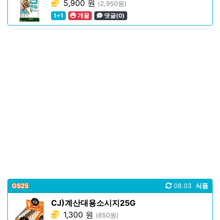
5,900 원
(2,950원)
1+1
개꿀
댓글(0)
GS25
08.03
식품
CJ)계산대용소시지25G
1,300 원
(650원)