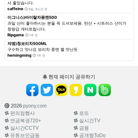
서 좋았습니다.
caffeine
6일, 6시간 전
이그니스)바이탈자몽캔500
과일 산미 좋아하시는 분들 꼭 드셔보세용. 탄산 + 시트러스 산미가
청량감 개터트립니다.
Ripgame
1주 전
쟈뎅)청보리차500ML
구수하고 맛나요 보리차 중엔 젤 맛난듯
hemingming
1주 전
현재 페이지 공유하기
2026
pyony.com
편의점행사
로또
연금복권720+
실시간TV
실시간CCTV
금융
유튜브인급동
공개형ToDo