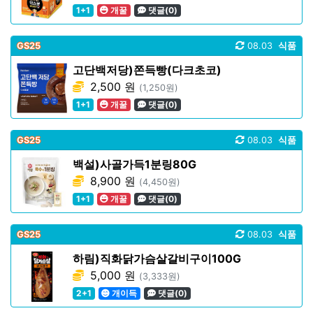
1+1
개꿀
댓글(0)
GS25
08.03
식품
고단백저당)쫀득빵(다크초코)
2,500 원
(1,250원)
1+1
개꿀
댓글(0)
GS25
08.03
식품
백설)사골가득1분링80G
8,900 원
(4,450원)
1+1
개꿀
댓글(0)
GS25
08.03
식품
하림)직화닭가슴살갈비구이100G
5,000 원
(3,333원)
2+1
개이득
댓글(0)