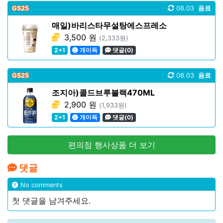
GS25
08.03
음료
매일)바리스타무설탕에스프레소
3,500 원
(2,333원)
2+1
개이득
댓글(0)
GS25
08.03
음료
조지아)콜드브루블랙470ML
2,900 원
(1,933원)
2+1
개이득
댓글(0)
편의점 행사상품 더 보기
댓글
No comments
첫 댓글을 남겨주세요.