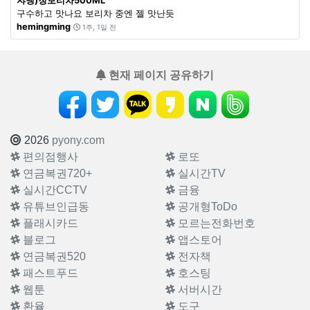
쟈뎅)청보리차500ML
구수하고 맛나요 보리차 중엔 젤 맛난듯
hemingming
1주, 1일 전
현재 페이지 공유하기
2026
pyony.com
편의점행사
로또
연금복권720+
실시간TV
실시간CCTV
금융
유튜브인급동
공개형ToDo
플래시카드
모르는전화번호
블로그
앱스토어
연금복권520
전자책
패스트푸드
호스팅
웹툰
서버시간
환율
도구