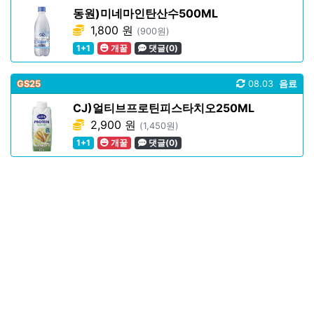
동원)미네마인탄산수500ML
1,800 원
(900원)
1+1
개꿀
댓글(0)
GS25
08.03
음료
CJ)얼티브프로틴피스타치오250ML
2,900 원
(1,450원)
1+1
개꿀
댓글(0)