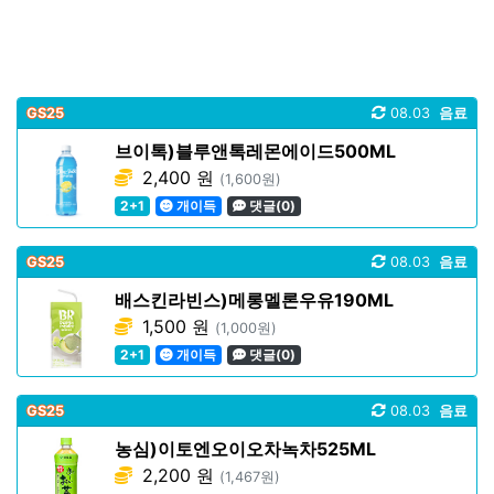
GS25
08.03
음료
브이톡)블루앤톡레몬에이드500ML
2,400 원
(1,600원)
2+1
개이득
댓글(0)
GS25
08.03
음료
배스킨라빈스)메롱멜론우유190ML
1,500 원
(1,000원)
2+1
개이득
댓글(0)
GS25
08.03
음료
농심)이토엔오이오차녹차525ML
2,200 원
(1,467원)