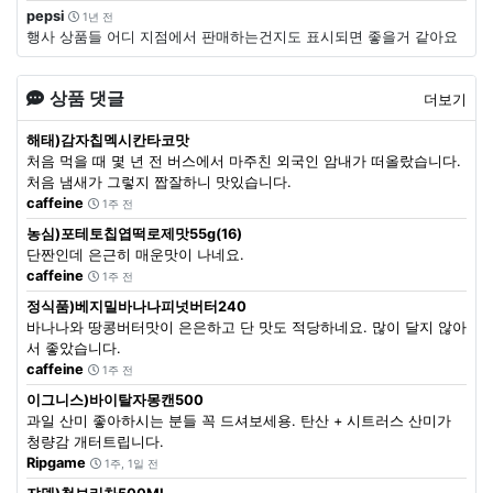
pepsi
1년 전
행사 상품들 어디 지점에서 판매하는건지도 표시되면 좋을거 같아요
상품 댓글
더보기
해태)감자칩멕시칸타코맛
처음 먹을 때 몇 년 전 버스에서 마주친 외국인 암내가 떠올랐습니다.
처음 냄새가 그렇지 짭잘하니 맛있습니다.
caffeine
1주 전
농심)포테토칩엽떡로제맛55g(16)
단짠인데 은근히 매운맛이 나네요.
caffeine
1주 전
정식품)베지밀바나나피넛버터240
바나나와 땅콩버터맛이 은은하고 단 맛도 적당하네요. 많이 달지 않아
서 좋았습니다.
caffeine
1주 전
이그니스)바이탈자몽캔500
과일 산미 좋아하시는 분들 꼭 드셔보세용. 탄산 + 시트러스 산미가
청량감 개터트립니다.
Ripgame
1주, 1일 전