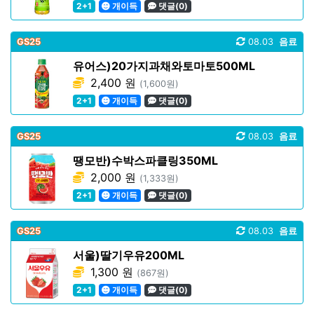
2+1
개이득
댓글(0)
GS25
08.03
음료
유어스)20가지과채와토마토500ML
2,400 원
(1,600원)
2+1
개이득
댓글(0)
GS25
08.03
음료
땡모반)수박스파클링350ML
2,000 원
(1,333원)
2+1
개이득
댓글(0)
GS25
08.03
음료
서울)딸기우유200ML
1,300 원
(867원)
2+1
개이득
댓글(0)