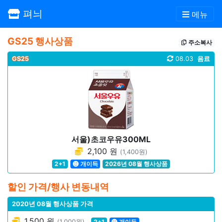
펴늬
메뉴
GS25 행사상품
주소복사
GS25
08.03
음료
서울)초코우유300ML
2,100 원
(1,400원)
2+1
개이득
2026년 08월 행사상품
할인 가격/행사 변동내역
2020년 08월 행사상품 가격
1,500 원
(1,000원)
2+1
개이득