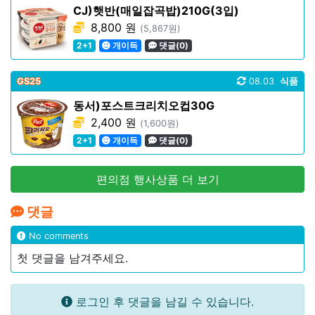
CJ)햇반(매일잡곡밥)210G(3입)
8,800 원
(5,867원)
2+1
개이득
댓글(0)
GS25
08.03
식품
동서)포스트크리치오컵30G
2,400 원
(1,600원)
2+1
개이득
댓글(0)
편의점 행사상품 더 보기
댓글
No comments
첫 댓글을 남겨주세요.
로그인 후 댓글을 남길 수 있습니다.