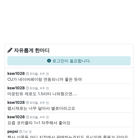
자유롭게 한마디
로그인이 필요합니다.
ksw1028
8개월, 4주 전
CU가 네이버페이랑 연동되니까 좋은 듯여
ksw1028
8개월, 4주 전
마운틴듀 제로도 1.5리터 나와줬으면....
ksw1028
8개월, 4주 전
펩시제로는 너무 달아서 별로더라고요
ksw1028
8개월, 4주 전
요즘 코카콜라 1+1 자주해서 좋아요
pepsi
1년 전
행사 상품들 어디 지점에서 판매하는건지도 표시되면 좋을거 같아요