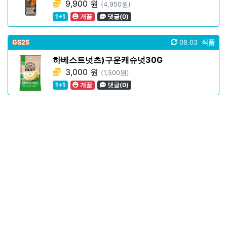
9,900 원
(4,950원)
1+1
개꿀
댓글(0)
GS25
08.03
식품
하베스트넛츠)구운캐슈넛30G
3,000 원
(1,500원)
1+1
개꿀
댓글(0)