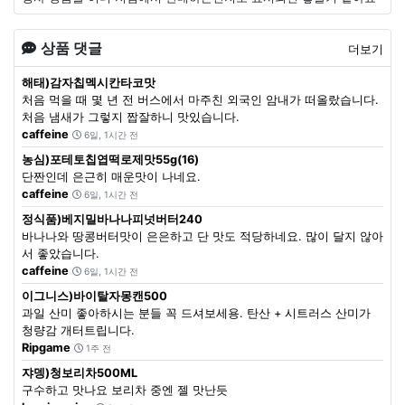
상품 댓글
더보기
해태)감자칩멕시칸타코맛
처음 먹을 때 몇 년 전 버스에서 마주친 외국인 암내가 떠올랐습니다.
처음 냄새가 그렇지 짭잘하니 맛있습니다.
caffeine
6일, 1시간 전
농심)포테토칩엽떡로제맛55g(16)
단짠인데 은근히 매운맛이 나네요.
caffeine
6일, 1시간 전
정식품)베지밀바나나피넛버터240
바나나와 땅콩버터맛이 은은하고 단 맛도 적당하네요. 많이 달지 않아
서 좋았습니다.
caffeine
6일, 1시간 전
이그니스)바이탈자몽캔500
과일 산미 좋아하시는 분들 꼭 드셔보세용. 탄산 + 시트러스 산미가
청량감 개터트립니다.
Ripgame
1주 전
쟈뎅)청보리차500ML
구수하고 맛나요 보리차 중엔 젤 맛난듯