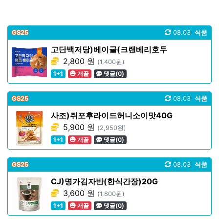
GS25
08.03
식품
고단백저당)베이글(크랜베리호두
2,800 원
(1,400원)
1+1
개꿀
댓글(0)
GS25
08.03
식품
사조)쥐포후라이드허니소이맛40G
5,900 원
(2,950원)
1+1
개꿀
댓글(0)
GS25
08.03
식품
CJ)명가김자반(한식간장)20G
3,600 원
(1,800원)
1+1
개꿀
댓글(0)