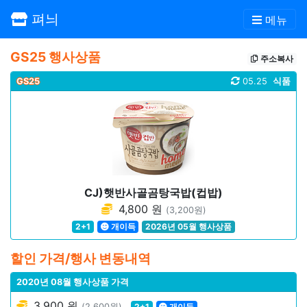
펴늬
메뉴
GS25 행사상품
주소복사
GS25
05.25
식품
CJ)햇반사골곰탕국밥(컵밥)
4,800 원
(3,200원)
2+1
개이득
2026년 05월 행사상품
할인 가격/행사 변동내역
2020년 08월 행사상품 가격
3,900 원
(2,600원)
2+1
개이득