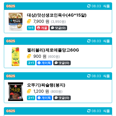
GS25
08.03
식품
대상)맛선생코인육수(4G*15알)
7,900 원
(3,950원)
1+1
개꿀
댓글(0)
GS25
08.03
식품
젤리블리)제로애플망고60G
900 원
(600원)
2+1
개이득
댓글(0)
GS25
08.03
식품
오뚜기)짜슐랭(봉지)
1,200 원
(800원)
2+1
개이득
댓글(0)
GS25
08.03
식품