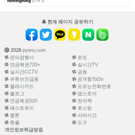
hemingming
1주 전
현재 페이지 공유하기
2026
pyony.com
편의점행사
로또
연금복권720+
실시간TV
실시간CCTV
금융
유튜브인급동
공개형ToDo
플래시카드
모르는전화번호
블로그
앱스토어
연금복권520
전자책
패스트푸드
호스팅
웹툰
서버시간
환율
도구
개인정보취급방침