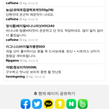
caffeine
4일, 2시간 전
농심)포테토칩엽떡로제맛55g(16)
단짠인데 은근히 매운맛이 나네요.
caffeine
4일, 2시간 전
정식품)베지밀바나나피넛버터240
바나나와 땅콩버터맛이 은은하고 단 맛도 적당하네요. 많이 달지 않아
서 좋았습니다.
caffeine
4일, 2시간 전
이그니스)바이탈자몽캔500
과일 산미 좋아하시는 분들 꼭 드셔보세용. 탄산 + 시트러스 산미가
청량감 개터트립니다.
Ripgame
5일, 3시간 전
쟈뎅)청보리차500ML
구수하고 맛나요 보리차 중엔 젤 맛난듯
hemingming
5일, 12시간 전
현재 페이지 공유하기