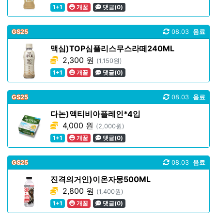
1+1
개꿀
댓글(0)
GS25
08.03
음료
맥심)TOP심플리스무스라떼240ML
2,300 원
(1,150원)
1+1
개꿀
댓글(0)
GS25
08.03
음료
다논)액티비아플레인*4입
4,000 원
(2,000원)
1+1
개꿀
댓글(0)
GS25
08.03
음료
진격의거인)이온자몽500ML
2,800 원
(1,400원)
1+1
개꿀
댓글(0)