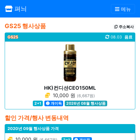
펴늬
메뉴
GS25 행사상품
주소복사
GS25
08.03
음료
HK)컨디션CEO150ML
10,000 원
(6,667원)
2+1
개이득
2026년 08월 행사상품
할인 가격/행사 변동내역
2020년 09월 행사상품 가격
10,000 원
(6,667원)
2+1
개이득