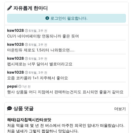
자유롭게 한마디
로그인이 필요합니다.
ksw1028
8개월, 3주 전
CU가 네이버페이랑 연동되니까 좋은 듯여
ksw1028
8개월, 3주 전
마운틴듀 제로도 1.5리터 나와줬으면....
ksw1028
8개월, 3주 전
펩시제로는 너무 달아서 별로더라고요
ksw1028
8개월, 3주 전
요즘 코카콜라 1+1 자주해서 좋아요
pepsi
1년 전
행사 상품들 어디 지점에서 판매하는건지도 표시되면 좋을거 같아요
상품 댓글
더보기
해태)감자칩멕시칸타코맛
처음 먹을 때 몇 년 전 버스에서 마주친 외국인 암내가 떠올랐습니다.
처음 냄새가 그렇지 짭잘하니 맛있습니다.