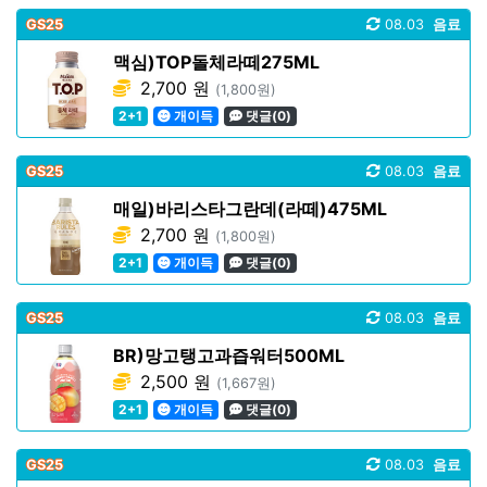
GS25
08.03
음료
맥심)TOP돌체라떼275ML
2,700 원
(1,800원)
2+1
개이득
댓글(0)
GS25
08.03
음료
매일)바리스타그란데(라떼)475ML
2,700 원
(1,800원)
2+1
개이득
댓글(0)
GS25
08.03
음료
BR)망고탱고과즙워터500ML
2,500 원
(1,667원)
2+1
개이득
댓글(0)
GS25
08.03
음료