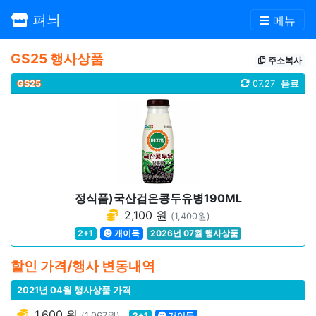
펴늬
메뉴
GS25 행사상품
주소복사
GS25
07.27
음료
정식품)국산검은콩두유병190ML
2,100 원
(1,400원)
2+1
개이득
2026년 07월 행사상품
할인 가격/행사 변동내역
2021년 04월 행사상품 가격
1,600 원
(1,067원)
2+1
개이득