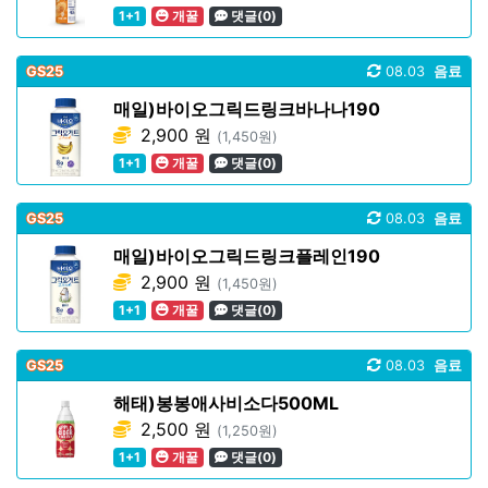
1+1
개꿀
댓글(0)
GS25
08.03
음료
매일)바이오그릭드링크바나나190
2,900 원
(1,450원)
1+1
개꿀
댓글(0)
GS25
08.03
음료
매일)바이오그릭드링크플레인190
2,900 원
(1,450원)
1+1
개꿀
댓글(0)
GS25
08.03
음료
해태)봉봉애사비소다500ML
2,500 원
(1,250원)
1+1
개꿀
댓글(0)