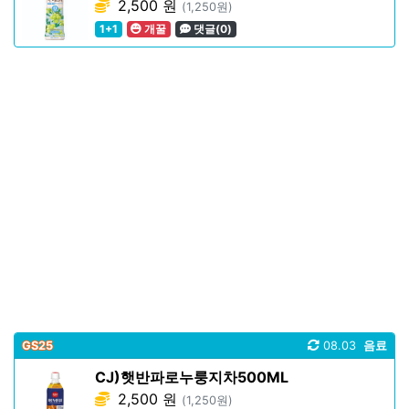
2,500 원
(1,250원)
1+1
개꿀
댓글(0)
GS25
08.03
음료
CJ)햇반파로누룽지차500ML
2,500 원
(1,250원)