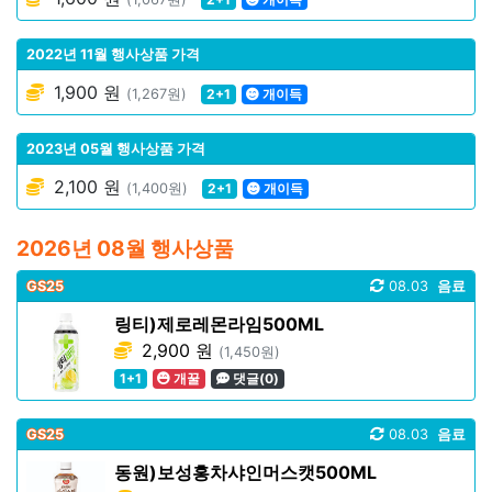
2022년 11월 행사상품 가격
1,900 원
(1,267원)
2+1
개이득
2023년 05월 행사상품 가격
2,100 원
(1,400원)
2+1
개이득
2026년 08월 행사상품
GS25
08.03
음료
링티)제로레몬라임500ML
2,900 원
(1,450원)
1+1
개꿀
댓글(0)
GS25
08.03
음료
동원)보성홍차샤인머스캣500ML