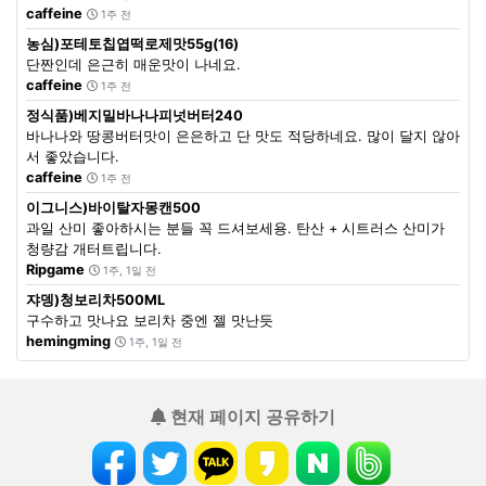
caffeine
1주 전
농심)포테토칩엽떡로제맛55g(16)
단짠인데 은근히 매운맛이 나네요.
caffeine
1주 전
정식품)베지밀바나나피넛버터240
바나나와 땅콩버터맛이 은은하고 단 맛도 적당하네요. 많이 달지 않아
서 좋았습니다.
caffeine
1주 전
이그니스)바이탈자몽캔500
과일 산미 좋아하시는 분들 꼭 드셔보세용. 탄산 + 시트러스 산미가
청량감 개터트립니다.
Ripgame
1주, 1일 전
쟈뎅)청보리차500ML
구수하고 맛나요 보리차 중엔 젤 맛난듯
hemingming
1주, 1일 전
현재 페이지 공유하기