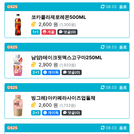
GS25
08.03
음료
코카콜라제로레몬500ML
2,600 원
(1,300원)
1+1
개꿀
댓글(0)
GS25
08.03
음료
남양)테이크핏맥스고구마250ML
2,900 원
(1,933원)
2+1
개이득
댓글(0)
GS25
08.03
음료
빙그레)아카페라사이즈업돌체
2,600 원
(1,733원)
2+1
개이득
댓글(0)
GS25
08.03
음료