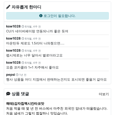
자유롭게 한마디
로그인이 필요합니다.
ksw1028
8개월, 4주 전
CU가 네이버페이랑 연동되니까 좋은 듯여
ksw1028
8개월, 4주 전
마운틴듀 제로도 1.5리터 나와줬으면....
ksw1028
8개월, 4주 전
펩시제로는 너무 달아서 별로더라고요
ksw1028
8개월, 4주 전
요즘 코카콜라 1+1 자주해서 좋아요
pepsi
1년 전
행사 상품들 어디 지점에서 판매하는건지도 표시되면 좋을거 같아요
상품 댓글
더보기
해태)감자칩멕시칸타코맛
처음 먹을 때 몇 년 전 버스에서 마주친 외국인 암내가 떠올랐습니다.
처음 냄새가 그렇지 짭잘하니 맛있습니다.