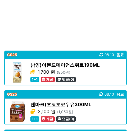
GS25
08.10
음료
남양)아몬드데이언스위트190ML
1,700 원
(850원)
1+1
개꿀
댓글(0)
GS25
08.10
음료
덴마크)초코초코우유300ML
2,100 원
(1,050원)
1+1
개꿀
댓글(0)