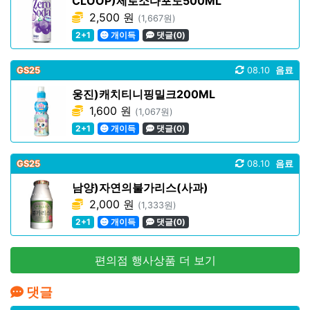
CLOOP)제로소다포도500ML
2,500 원
(1,667원)
2+1
개이득
댓글(0)
GS25
08.10
음료
웅진)캐치티니핑밀크200ML
1,600 원
(1,067원)
2+1
개이득
댓글(0)
GS25
08.10
음료
남양)자연의불가리스(사과)
2,000 원
(1,333원)
2+1
개이득
댓글(0)
편의점 행사상품 더 보기
댓글