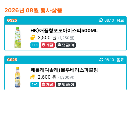
2026년 08월 행사상품
GS25
08.10
음료
HK)애플청포도아이스티500ML
2,500 원
(1,250원)
1+1
개꿀
댓글(0)
GS25
08.10
음료
페를레디솔레)블루베리스파클링
2,600 원
(1,300원)
1+1
개꿀
댓글(0)