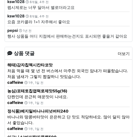
ksw1028
8개월, 4주 전
펩시제로는 너무 달아서 별로더라고요
ksw1028
8개월, 4주 전
요즘 코카콜라 1+1 자주해서 좋아요
pepsi
1년 전
행사 상품들 어디 지점에서 판매하는건지도 표시되면 좋을거 같아요
상품 댓글
더보기
해태)감자칩멕시칸타코맛
처음 먹을 때 몇 년 전 버스에서 마주친 외국인 암내가 떠올랐습니다.
처음 냄새가 그렇지 짭잘하니 맛있습니다.
caffeine
1주, 1일 전
농심)포테토칩엽떡로제맛55g(16)
단짠인데 은근히 매운맛이 나네요.
caffeine
1주, 1일 전
정식품)베지밀바나나피넛버터240
바나나와 땅콩버터맛이 은은하고 단 맛도 적당하네요. 많이 달지 않아
서 좋았습니다.
caffeine
1주, 1일 전