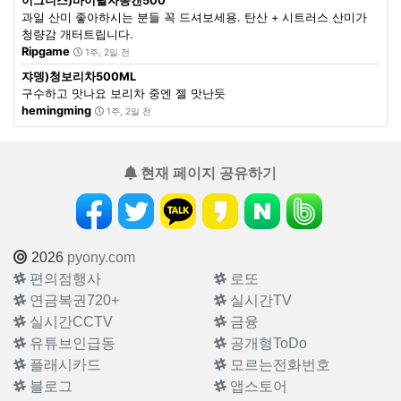
이그니스)바이탈자몽캔500
과일 산미 좋아하시는 분들 꼭 드셔보세용. 탄산 + 시트러스 산미가
청량감 개터트립니다.
Ripgame
1주, 2일 전
쟈뎅)청보리차500ML
구수하고 맛나요 보리차 중엔 젤 맛난듯
hemingming
1주, 2일 전
현재 페이지 공유하기
2026
pyony.com
편의점행사
로또
연금복권720+
실시간TV
실시간CCTV
금융
유튜브인급동
공개형ToDo
플래시카드
모르는전화번호
블로그
앱스토어