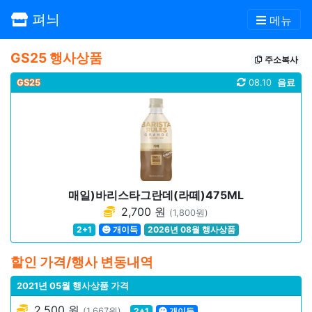
펴늬
메뉴
GS25 행사상품
주소복사
GS25
08.10
음료
매일)바리스타그란데(라떼)475ML
2,700 원
(1,800원)
2+1
개이득
2026년 08월 행사상품
할인 가격/행사 변동내역
2021년 05월 행사상품 가격
2,500 원
(1,667원)
2+1
개이득