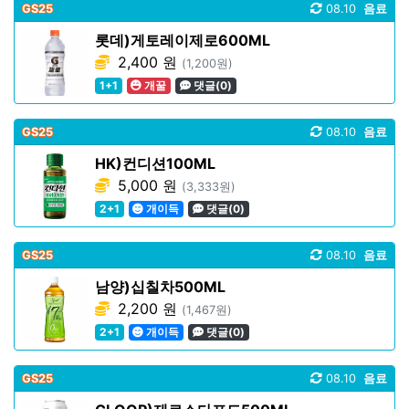
GS25
08.10
음료
롯데)게토레이제로600ML
2,400 원
(1,200원)
1+1
개꿀
댓글(0)
GS25
08.10
음료
HK)컨디션100ML
5,000 원
(3,333원)
2+1
개이득
댓글(0)
GS25
08.10
음료
남양)십칠차500ML
2,200 원
(1,467원)
2+1
개이득
댓글(0)
GS25
08.10
음료