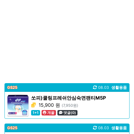
GS25
08.03
생활용품
쏘피)쿨링프레쉬안심숙면팬티M5P
15,900 원
(7,950원)
1+1
개꿀
댓글(0)
GS25
08.03
생활용품