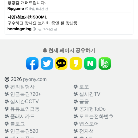
청량감 개터트립니다.
Ripgame
5일, 9시간 전
쟈뎅)청보리차500ML
구수하고 맛나요 보리차 중엔 젤 맛난듯
hemingming
5일, 17시간 전
현재 페이지 공유하기
2026
pyony.com
편의점행사
로또
연금복권720+
실시간TV
실시간CCTV
금융
유튜브인급동
공개형ToDo
플래시카드
모르는전화번호
블로그
앱스토어
연금복권520
전자책