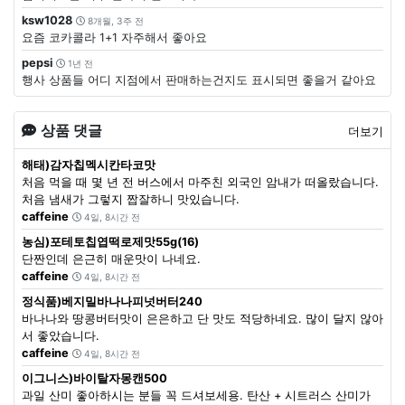
ksw1028
8개월, 3주 전
요즘 코카콜라 1+1 자주해서 좋아요
pepsi
1년 전
행사 상품들 어디 지점에서 판매하는건지도 표시되면 좋을거 같아요
상품 댓글
더보기
해태)감자칩멕시칸타코맛
처음 먹을 때 몇 년 전 버스에서 마주친 외국인 암내가 떠올랐습니다.
처음 냄새가 그렇지 짭잘하니 맛있습니다.
caffeine
4일, 8시간 전
농심)포테토칩엽떡로제맛55g(16)
단짠인데 은근히 매운맛이 나네요.
caffeine
4일, 8시간 전
정식품)베지밀바나나피넛버터240
바나나와 땅콩버터맛이 은은하고 단 맛도 적당하네요. 많이 달지 않아
서 좋았습니다.
caffeine
4일, 8시간 전
이그니스)바이탈자몽캔500
과일 산미 좋아하시는 분들 꼭 드셔보세용. 탄산 + 시트러스 산미가