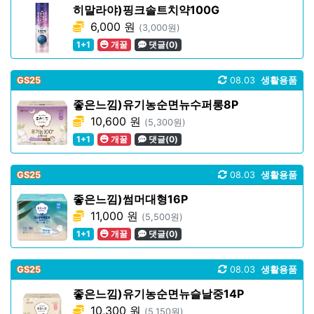
히말라야)핑크솔트치약100G
6,000 원
(3,000원)
1+1
개꿀
댓글(0)
GS25
08.03
생활용품
좋은느낌)유기농순면뉴수퍼롱8P
10,600 원
(5,300원)
1+1
개꿀
댓글(0)
GS25
08.03
생활용품
좋은느낌)썸머대형16P
11,000 원
(5,500원)
1+1
개꿀
댓글(0)
GS25
08.03
생활용품
좋은느낌)유기농순면뉴슬날중14P
10,300 원
(5,150원)