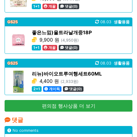
1+1
개꿀
댓글(0)
GS25
08.03
생활용품
좋은느낌)울트라날개중18P
9,900 원
(4,950원)
1+1
개꿀
댓글(0)
GS25
08.03
생활용품
리뉴)바이오트루여행세트60ML
4,400 원
(2,933원)
2+1
개이득
댓글(0)
편의점 행사상품 더 보기
댓글
No comments