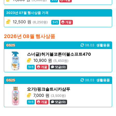
2023년 07월 행사상품 가격
12,500 원
(6,250원)
1+1
개꿀
2026년 08월 행사상품
GS25
08.03
생활용품
스너글)허거블코튼더블소프트470
10,900 원
(5,450원)
1+1
개꿀
댓글(0)
GS25
08.03
생활용품
오가)핑크솔트시카샴푸
7,000 원
(3,500원)
1+1
개꿀
댓글(0)