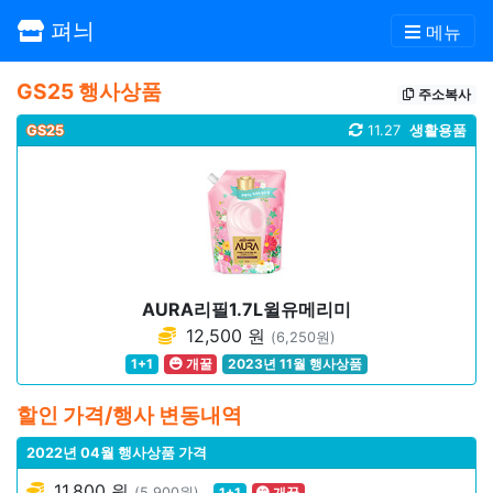
펴늬
메뉴
GS25 행사상품
주소복사
GS25
11.27
생활용품
AURA리필1.7L윌유메리미
12,500 원
(6,250원)
1+1
개꿀
2023년 11월 행사상품
할인 가격/행사 변동내역
2022년 04월 행사상품 가격
11,800 원
(5,900원)
1+1
개꿀