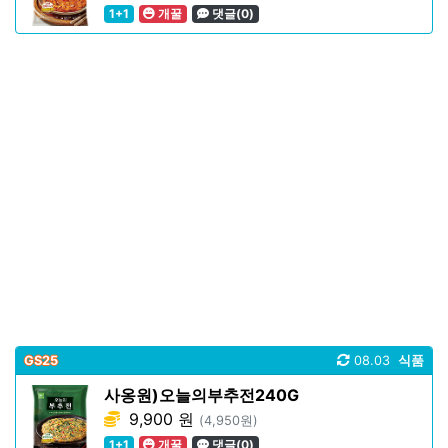
1+1
개꿀
댓글(0)
GS25
08.03
식품
사옹원)오늘의부추전240G
9,900 원
(4,950원)
1+1
개꿀
댓글(0)