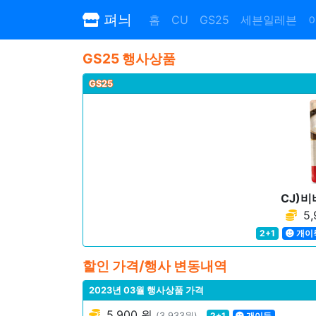
펴늬
홈
CU
GS25
세븐일레븐
GS25 행사상품
GS25
CJ)
5,
2+1
개이
할인 가격/행사 변동내역
2023년 03월 행사상품 가격
5,900 원
(3,933원)
2+1
개이득