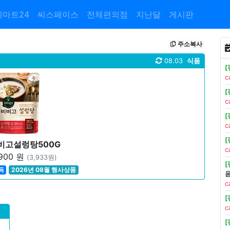
이마트24
씨스페이스
전체편의점
지난달
게시판
주소복사
08.03
식품
c
c
c
비비고설렁탕500G
c
900 원
(3,933원)
득
2026년 08월 행사상품
c
c