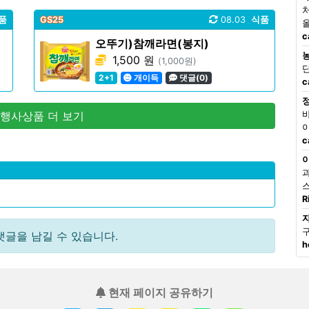
품
GS25
08.03
식품
c
오뚜기)참깨라면(봉지)
1,500 원
(1,000원)
2+1
개이득
댓글(0)
c
 행사상품 더 보기
c
R
댓글을 남길 수 있습니다.
h
현재 페이지 공유하기