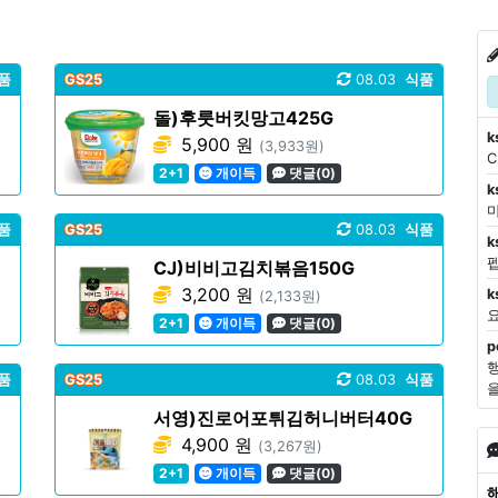
품
GS25
08.03
식품
돌)후룻버킷망고425G
k
5,900 원
(3,933원)
2+1
개이득
댓글(0)
k
마
품
GS25
08.03
식품
k
CJ)비비고김치볶음150G
3,200 원
k
(2,133원)
2+1
개이득
댓글(0)
p
품
GS25
08.03
식품
서영)진로어포튀김허니버터40G
4,900 원
(3,267원)
2+1
개이득
댓글(0)