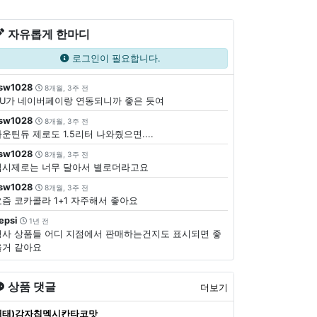
자유롭게 한마디
로그인이 필요합니다.
sw1028
8개월, 3주 전
CU가 네이버페이랑 연동되니까 좋은 듯여
sw1028
8개월, 3주 전
운틴듀 제로도 1.5리터 나와줬으면....
sw1028
8개월, 3주 전
펩시제로는 너무 달아서 별로더라고요
sw1028
8개월, 3주 전
요즘 코카콜라 1+1 자주해서 좋아요
epsi
1년 전
행사 상품들 어디 지점에서 판매하는건지도 표시되면 좋
을거 같아요
상품 댓글
더보기
해태)감자칩멕시칸타코맛