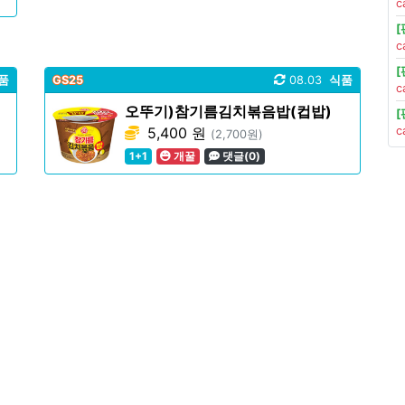
c
c
품
GS25
08.03
식품
c
오뚜기)참기름김치볶음밥(컵밥)
5,400 원
c
(2,700원)
1+1
개꿀
댓글(0)