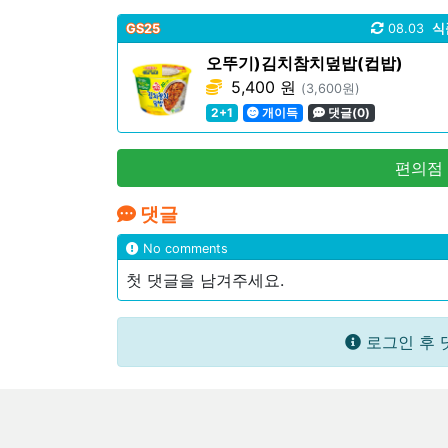
GS25
08.03
식
오뚜기)김치참치덮밥(컵밥)
5,400 원
(3,600원)
2+1
개이득
댓글(0)
편의점
댓글
No comments
첫 댓글을 남겨주세요.
로그인 후 