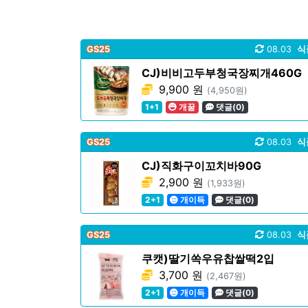
GS25
08.03
식
CJ)비비고두부청국장찌개460G
9,900 원
(4,950원)
1+1
개꿀
댓글(0)
GS25
08.03
식
CJ)직화구이꼬치바90G
2,900 원
(1,933원)
2+1
개이득
댓글(0)
GS25
08.03
식
쿠캣)딸기쏙우유찹쌀떡2입
3,700 원
(2,467원)
2+1
개이득
댓글(0)