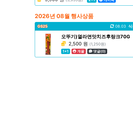
2026년 08월 행사상품
GS25
08.03
식
오뚜기)열라면맛치즈후랑크70G
2,500 원
(1,250원)
1+1
개꿀
댓글(0)