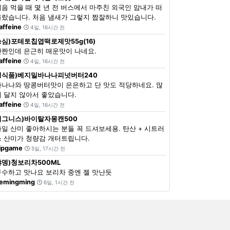
처음 먹을 때 몇 년 전 버스에서 마주친 외국인 암내가 떠
올랐습니다. 처음 냄새가 그렇지 짭잘하니 맛있습니다.
affeine
4일, 16시간 전
농심)포테토칩엽떡로제맛55g(16)
단짠인데 은근히 매운맛이 나네요.
affeine
4일, 16시간 전
정식품)베지밀바나나피넛버터240
바나나와 땅콩버터맛이 은은하고 단 맛도 적당하네요. 많
이 달지 않아서 좋았습니다.
affeine
4일, 16시간 전
이그니스)바이탈자몽캔500
과일 산미 좋아하시는 분들 꼭 드셔보세용. 탄산 + 시트러
스 산미가 청량감 개터트립니다.
ipgame
5일, 17시간 전
쟈뎅)청보리차500ML
구수하고 맛나요 보리차 중엔 젤 맛난듯
emingming
6일, 1시간 전