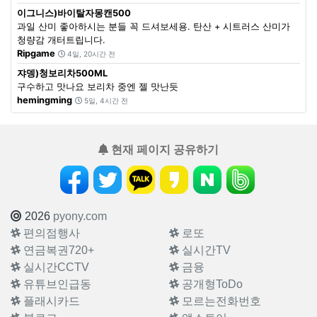
이그니스)바이탈자몽캔500
과일 산미 좋아하시는 분들 꼭 드셔보세용. 탄산 + 시트러스 산미가
청량감 개터트립니다.
Ripgame
4일, 20시간 전
쟈뎅)청보리차500ML
구수하고 맛나요 보리차 중엔 젤 맛난듯
hemingming
5일, 4시간 전
현재 페이지 공유하기
2026
pyony.com
편의점행사
로또
연금복권720+
실시간TV
실시간CCTV
금융
유튜브인급동
공개형ToDo
플래시카드
모르는전화번호