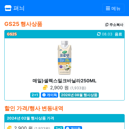
펴늬
메뉴
GS25 행사상품
주소복사
GS25
08.03
음료
매일)셀렉스밀크바닐라250ML
2,900 원
(1,933원)
2+1
개이득
2026년 08월 행사상품
할인 가격/행사 변동내역
2024년 02월 행사상품 가격
2,900 원
(1,933원)
2+1
개이득