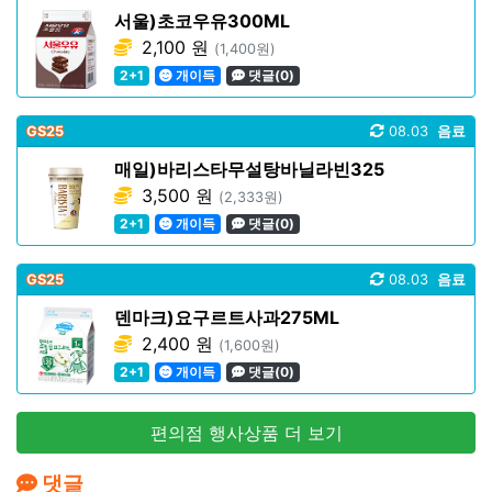
서울)초코우유300ML
2,100 원
(1,400원)
2+1
개이득
댓글(0)
GS25
08.03
음료
매일)바리스타무설탕바닐라빈325
3,500 원
(2,333원)
2+1
개이득
댓글(0)
GS25
08.03
음료
덴마크)요구르트사과275ML
2,400 원
(1,600원)
2+1
개이득
댓글(0)
편의점 행사상품 더 보기
댓글