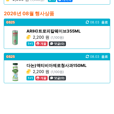
2026년 08월 행사상품
GS25
08.03
음료
ARIH)트로피칼웨이브355ML
2,200 원
(1,100원)
1+1
개꿀
댓글(0)
GS25
08.03
음료
다논)액티비아제로청사과150ML
2,200 원
(1,100원)
1+1
개꿀
댓글(0)