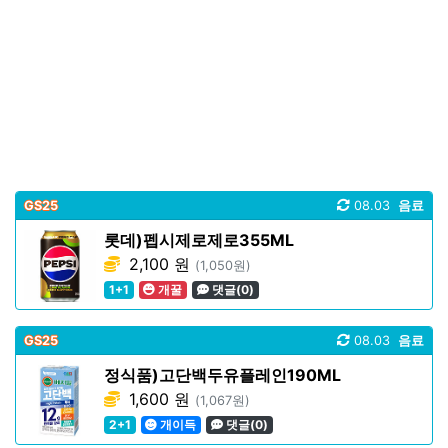
GS25
08.03
음료
롯데)펩시제로제로355ML
2,100 원
(1,050원)
1+1
개꿀
댓글(0)
GS25
08.03
음료
정식품)고단백두유플레인190ML
1,600 원
(1,067원)
2+1
개이득
댓글(0)