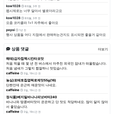
ksw1028
8개월, 3주 전
펩시제로는 너무 달아서 별로더라고요
ksw1028
8개월, 3주 전
요즘 코카콜라 1+1 자주해서 좋아요
pepsi
1년 전
행사 상품들 어디 지점에서 판매하는건지도 표시되면 좋을거 같아요
상품 댓글
더보기
해태)감자칩멕시칸타코맛
처음 먹을 때 몇 년 전 버스에서 마주친 외국인 암내가 떠올랐습니다.
처음 냄새가 그렇지 짭잘하니 맛있습니다.
caffeine
3일, 19시간 전
농심)포테토칩엽떡로제맛55g(16)
단짠인데 은근히 매운맛이 나네요.
caffeine
3일, 19시간 전
정식품)베지밀바나나피넛버터240
바나나와 땅콩버터맛이 은은하고 단 맛도 적당하네요. 많이 달지 않아
서 좋았습니다.
caffeine
3일, 19시간 전