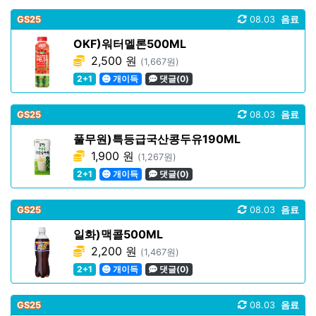
GS25
08.03
음료
OKF)워터멜론500ML
2,500 원
(1,667원)
2+1
개이득
댓글(0)
GS25
08.03
음료
풀무원)특등급국산콩두유190ML
1,900 원
(1,267원)
2+1
개이득
댓글(0)
GS25
08.03
음료
일화)맥콜500ML
2,200 원
(1,467원)
2+1
개이득
댓글(0)
GS25
08.03
음료