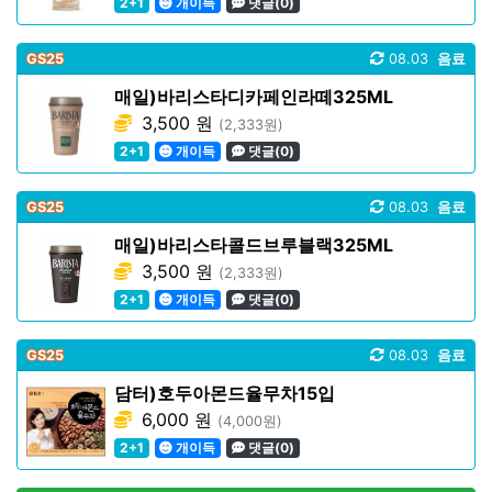
2+1
개이득
댓글(0)
GS25
08.03
음료
매일)바리스타디카페인라떼325ML
3,500 원
(2,333원)
2+1
개이득
댓글(0)
GS25
08.03
음료
매일)바리스타콜드브루블랙325ML
3,500 원
(2,333원)
2+1
개이득
댓글(0)
GS25
08.03
음료
담터)호두아몬드율무차15입
6,000 원
(4,000원)
2+1
개이득
댓글(0)