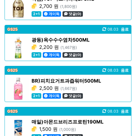
2,700 원
(1,800원)
2+1
개이득
댓글(0)
GS25
08.03
음료
광동)옥수수수염차500ML
2,200 원
(1,467원)
2+1
개이득
댓글(0)
GS25
08.03
음료
BR)피치요거트과즙워터500ML
2,500 원
(1,667원)
2+1
개이득
댓글(0)
GS25
08.03
음료
매일)아몬드브리즈프로틴190ML
1,500 원
(1,000원)