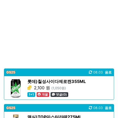
GS25
08.03
음료
롯데)칠성사이다제로캔355ML
2,100 원
(1,050원)
1+1
개꿀
댓글(0)
GS25
08.03
음료
맥심)TOP마스터라떼275ML