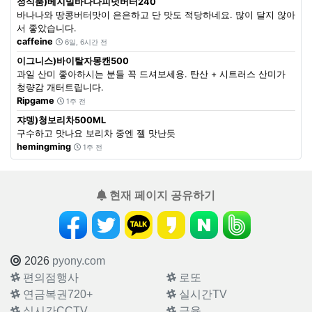
정식품)베지밀바나나피넛버터240
바나나와 땅콩버터맛이 은은하고 단 맛도 적당하네요. 많이 달지 않아
서 좋았습니다.
caffeine
6일, 6시간 전
이그니스)바이탈자몽캔500
과일 산미 좋아하시는 분들 꼭 드셔보세용. 탄산 + 시트러스 산미가
청량감 개터트립니다.
Ripgame
1주 전
쟈뎅)청보리차500ML
구수하고 맛나요 보리차 중엔 젤 맛난듯
hemingming
1주 전
현재 페이지 공유하기
2026
pyony.com
편의점행사
로또
연금복권720+
실시간TV
실시간CCTV
금융