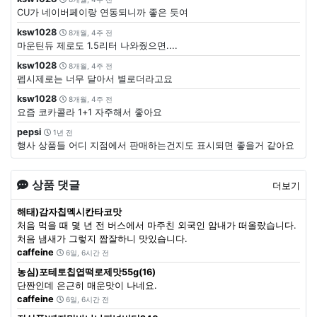
CU가 네이버페이랑 연동되니까 좋은 듯여
ksw1028
8개월, 4주 전
마운틴듀 제로도 1.5리터 나와줬으면....
ksw1028
8개월, 4주 전
펩시제로는 너무 달아서 별로더라고요
ksw1028
8개월, 4주 전
요즘 코카콜라 1+1 자주해서 좋아요
pepsi
1년 전
행사 상품들 어디 지점에서 판매하는건지도 표시되면 좋을거 같아요
상품 댓글
더보기
해태)감자칩멕시칸타코맛
처음 먹을 때 몇 년 전 버스에서 마주친 외국인 암내가 떠올랐습니다.
처음 냄새가 그렇지 짭잘하니 맛있습니다.
caffeine
6일, 6시간 전
농심)포테토칩엽떡로제맛55g(16)
단짠인데 은근히 매운맛이 나네요.
caffeine
6일, 6시간 전