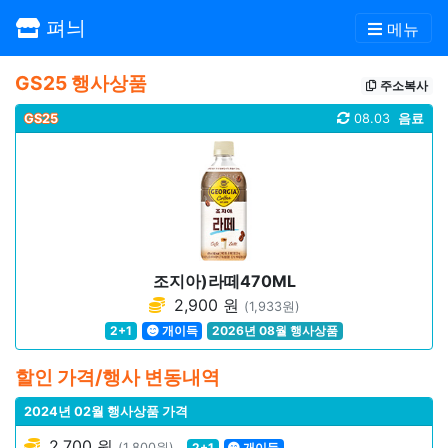
펴늬
메뉴
GS25 행사상품
주소복사
GS25
08.03
음료
조지아)라떼470ML
2,900 원
(1,933원)
2+1
개이득
2026년 08월 행사상품
할인 가격/행사 변동내역
2024년 02월 행사상품 가격
2,700 원
(1,800원)
2+1
개이득