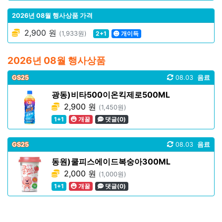
2026년 08월 행사상품 가격
2,900 원
(1,933원)
2+1
개이득
2026년 08월 행사상품
GS25
08.03
음료
광동)비타500이온킥제로500ML
2,900 원
(1,450원)
1+1
개꿀
댓글(0)
GS25
08.03
음료
동원)쿨피스에이드복숭아300ML
2,000 원
(1,000원)
1+1
개꿀
댓글(0)