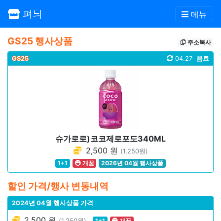
펴늬
메뉴
GS25 행사상품
주소복사
GS25
04.27
음료
슈가로로)코코제로포도340ML
2,500 원
(1,250원)
1+1
개꿀
2026년 04월 행사상품
할인 가격/행사 변동내역
2024년 04월 행사상품 가격
2,500 원
(1,250원)
1+1
개꿀