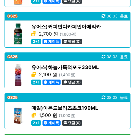
2+1
개이득
댓글(0)
GS25
08.03
음료
유어스)커피빈디카페인아메리카
2,700 원
(1,800원)
2+1
개이득
댓글(0)
GS25
08.03
음료
유어스)하늘가득적포도330ML
2,100 원
(1,400원)
2+1
개이득
댓글(0)
GS25
08.03
음료
매일)아몬드브리즈초코190ML
1,500 원
(1,000원)
2+1
개이득
댓글(0)