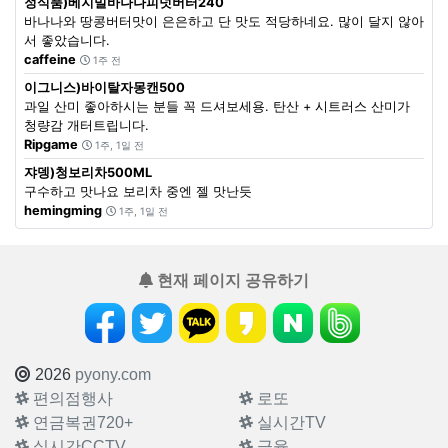
정식품)베지밀바나나피넛버터240
바나나와 땅콩버터맛이 은은하고 단 맛도 적당하네요. 많이 달지 않아
서 좋았습니다.
caffeine
1주 전
이그니스)바이탈자몽캔500
과일 산미 좋아하시는 분들 꼭 드셔보세용. 탄산 + 시트러스 산미가
청량감 개터트립니다.
Ripgame
1주, 1일 전
쟈뎅)청보리차500ML
구수하고 맛나요 보리차 중엔 젤 맛난듯
hemingming
1주, 1일 전
현재 페이지 공유하기
2026
pyony.com
편의점행사
로또
연금복권720+
실시간TV
실시간CCTV
금융