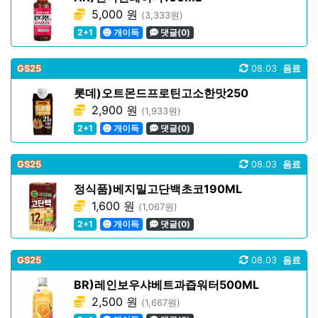
5,000 원
(3,333원)
2+1
개이득
댓글(0)
GS25
08.03
음료
롯데)오트몬드프로틴고소한맛250
2,900 원
(1,933원)
2+1
개이득
댓글(0)
GS25
08.03
음료
정식품)베지밀고단백초코190ML
1,600 원
(1,067원)
2+1
개이득
댓글(0)
GS25
08.03
음료
BR)레인보우샤베트과즙워터500ML
2,500 원
(1,667원)