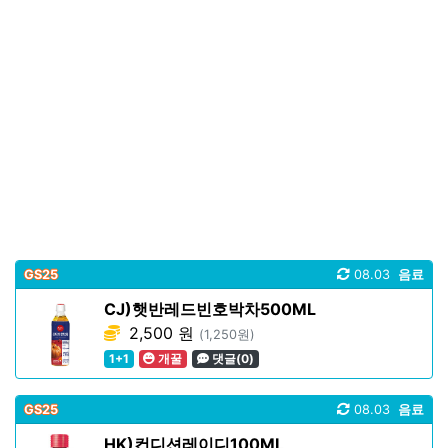
GS25
08.03
음료
CJ)햇반레드빈호박차500ML
2,500 원
(1,250원)
1+1
개꿀
댓글(0)
GS25
08.03
음료
HK)컨디션레이디100ML