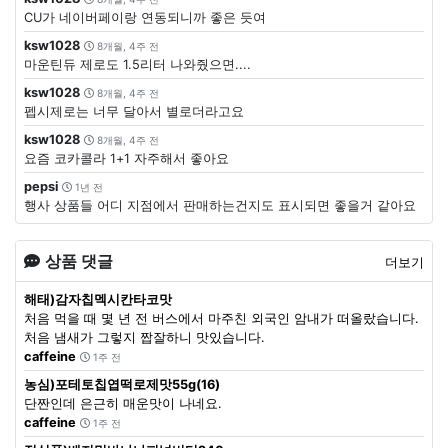
CU가 네이버페이랑 연동되니까 좋은 듯여
ksw1028
8개월, 4주 전
마운틴듀 제로도 1.5리터 나와줬으면....
ksw1028
8개월, 4주 전
펩시제로는 너무 달아서 별로더라고요
ksw1028
8개월, 4주 전
요즘 코카콜라 1+1 자주해서 좋아요
pepsi
1년 전
행사 상품들 어디 지점에서 판매하는건지도 표시되면 좋을거 같아요
상품 댓글
더보기
해태)감자칩멕시칸타코맛
처음 먹을 때 몇 년 전 버스에서 마주친 외국인 암내가 떠올랐습니다.
처음 냄새가 그렇지 짭잘하니 맛있습니다.
caffeine
1주 전
농심)포테토칩엽떡로제맛55g(16)
단짠인데 은근히 매운맛이 나네요.
caffeine
1주 전