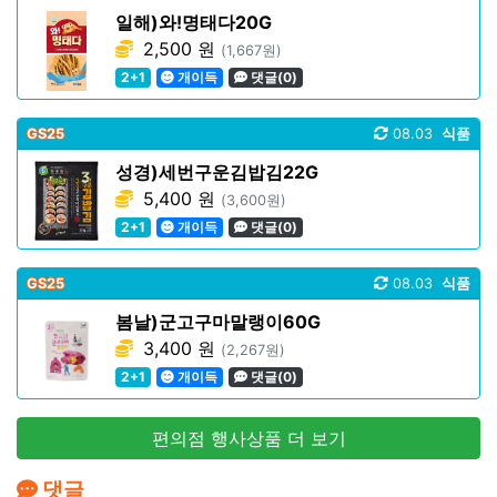
일해)와!명태다20G
2,500 원
(1,667원)
2+1
개이득
댓글(0)
GS25
08.03
식품
성경)세번구운김밥김22G
5,400 원
(3,600원)
2+1
개이득
댓글(0)
GS25
08.03
식품
봄날)군고구마말랭이60G
3,400 원
(2,267원)
2+1
개이득
댓글(0)
편의점 행사상품 더 보기
댓글