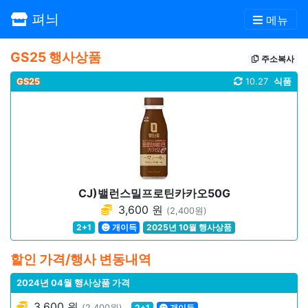
펴늬
메뉴
GS25 행사상품
주소복사
GS25
10.27
식품
CJ)밸런스밀프로틴카카오50G
3,600 원
(2,400원)
2+1
개이득
2025년 10월 행사상품
할인 가격/행사 변동내역
2024년 04월 행사상품 가격
3,600 원
(2,400원)
2+1
개이득