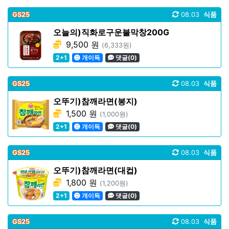
GS25
08.03
식품
오늘의)직화로구운불막창200G
9,500 원
(6,333원)
2+1
개이득
댓글(0)
GS25
08.03
식품
오뚜기)참깨라면(봉지)
1,500 원
(1,000원)
2+1
개이득
댓글(0)
GS25
08.03
식품
오뚜기)참깨라면(대컵)
1,800 원
(1,200원)
2+1
개이득
댓글(0)
GS25
08.03
식품