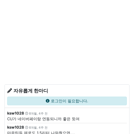
자유롭게 한마디
로그인이 필요합니다.
ksw1028
8개월, 4주 전
CU가 네이버페이랑 연동되니까 좋은 듯여
ksw1028
8개월, 4주 전
마운틴듀 제로도 1.5리터 나와줬으면....