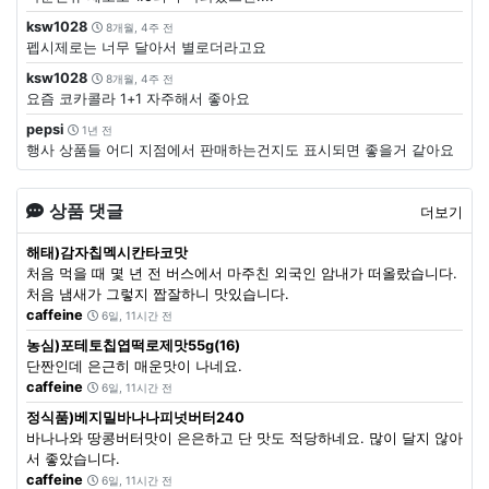
ksw1028
8개월, 4주 전
펩시제로는 너무 달아서 별로더라고요
ksw1028
8개월, 4주 전
요즘 코카콜라 1+1 자주해서 좋아요
pepsi
1년 전
행사 상품들 어디 지점에서 판매하는건지도 표시되면 좋을거 같아요
상품 댓글
더보기
해태)감자칩멕시칸타코맛
처음 먹을 때 몇 년 전 버스에서 마주친 외국인 암내가 떠올랐습니다.
처음 냄새가 그렇지 짭잘하니 맛있습니다.
caffeine
6일, 11시간 전
농심)포테토칩엽떡로제맛55g(16)
단짠인데 은근히 매운맛이 나네요.
caffeine
6일, 11시간 전
정식품)베지밀바나나피넛버터240
바나나와 땅콩버터맛이 은은하고 단 맛도 적당하네요. 많이 달지 않아
서 좋았습니다.
caffeine
6일, 11시간 전