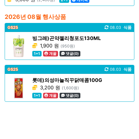
2026년 08월 행사상품
GS25
08.03
식품
빙그레)곤약젤리청포도130ML
1,900 원
(950원)
1+1
개꿀
댓글(0)
GS25
08.03
식품
롯데)의성마늘직꾸닭매콤100G
3,200 원
(1,600원)
1+1
개꿀
댓글(0)