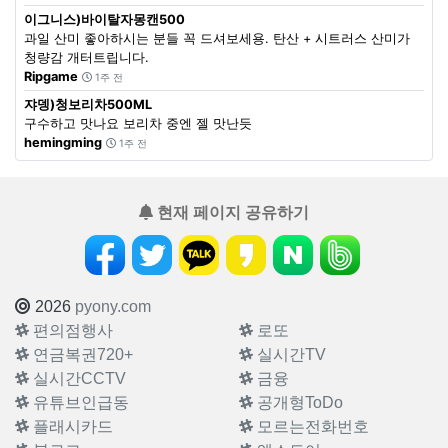
이그니스)바이탈자몽캔500
과일 산미 좋아하시는 분들 꼭 드셔보세용. 탄산 + 시트러스 산미가
청량감 개터트립니다.
Ripgame
1주 전
쟈뎅)청보리차500ML
구수하고 맛나요 보리차 중엔 젤 맛난듯
hemingming
1주 전
현재 페이지 공유하기
2026
pyony.com
편의점행사
로또
연금복권720+
실시간TV
실시간CCTV
금융
유튜브인급동
공개형ToDo
플래시카드
모르는전화번호