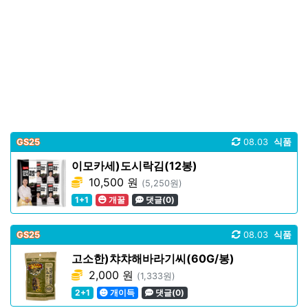
GS25
08.03
식품
이모카세)도시락김(12봉)
10,500 원
(5,250원)
1+1
개꿀
댓글(0)
GS25
08.03
식품
고소한)챠챠해바라기씨(60G/봉)
2,000 원
(1,333원)
2+1
개이득
댓글(0)