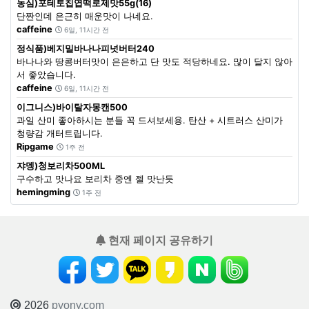
농심)포테토칩엽떡로제맛55g(16)
단짠인데 은근히 매운맛이 나네요.
caffeine
6일, 11시간 전
정식품)베지밀바나나피넛버터240
바나나와 땅콩버터맛이 은은하고 단 맛도 적당하네요. 많이 달지 않아
서 좋았습니다.
caffeine
6일, 11시간 전
이그니스)바이탈자몽캔500
과일 산미 좋아하시는 분들 꼭 드셔보세용. 탄산 + 시트러스 산미가
청량감 개터트립니다.
Ripgame
1주 전
쟈뎅)청보리차500ML
구수하고 맛나요 보리차 중엔 젤 맛난듯
hemingming
1주 전
현재 페이지 공유하기
2026
pyony.com