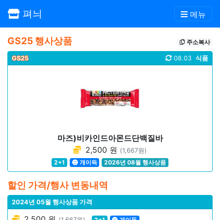
펴늬
메뉴
GS25 행사상품
주소복사
GS25
08.03
식품
마즈)비카인드아몬드단백질바
2,500 원
(1,667원)
2+1
개이득
2026년 08월 행사상품
할인 가격/행사 변동내역
2024년 05월 행사상품 가격
2,500 원
(1,667원)
2+1
개이득