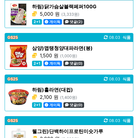
하림)닭가슴살블랙페퍼100G
5,000 원
(3,333원)
2+1
개이득
댓글(2)
GS25
08.03
식품
삼양)맵탱청양대파라면(봉)
1,500 원
(1,000원)
2+1
개이득
댓글(0)
GS25
08.03
식품
하림)훌라면(대컵)
2,100 원
(1,400원)
2+1
개이득
댓글(0)
GS25
08.03
식품
웰그린)단백하이프로틴미숫가루