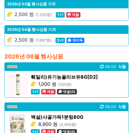
2026년 03월 행사상품 가격
2,500 원
(1,250원)
1+1
개꿀
2026년 04월 행사상품 가격
2,500 원
(1,667원)
2+1
개이득
2026년 08월 행사상품
GS25
08.03
식품
훼밀리)유기농올리브유8G[D2]
1,000 원
(500원)
1+1
개꿀
댓글(0)
GS25
08.03
식품
백설)사골가득1분링80G
8,900 원
(4,450원)
1+1
개꿀
댓글(0)