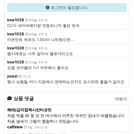
로그인이 필요합니다.
ksw1028
8개월, 4주 전
CU가 네이버페이랑 연동되니까 좋은 듯여
ksw1028
8개월, 4주 전
마운틴듀 제로도 1.5리터 나와줬으면....
ksw1028
8개월, 4주 전
펩시제로는 너무 달아서 별로더라고요
ksw1028
8개월, 4주 전
요즘 코카콜라 1+1 자주해서 좋아요
pepsi
1년 전
행사 상품들 어디 지점에서 판매하는건지도 표시되면 좋을거 같아요
상품 댓글
더보기
해태)감자칩멕시칸타코맛
처음 먹을 때 몇 년 전 버스에서 마주친 외국인 암내가 떠올랐습니다.
처음 냄새가 그렇지 짭잘하니 맛있습니다.
caffeine
6일, 10시간 전