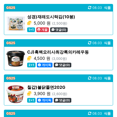
GS25
08.03
식품
성경)재래도시락김(10봉)
5,000 원
(2,500원)
1+1
개꿀
댓글(0)
GS25
08.03
식품
CJ)흑백요리사최강록의카레우동
4,500 원
(3,000원)
2+1
개이득
댓글(0)
GS25
08.03
식품
칠갑)불닭쫄면202G
3,900 원
(2,600원)
2+1
개이득
댓글(0)
GS25
08.03
식품