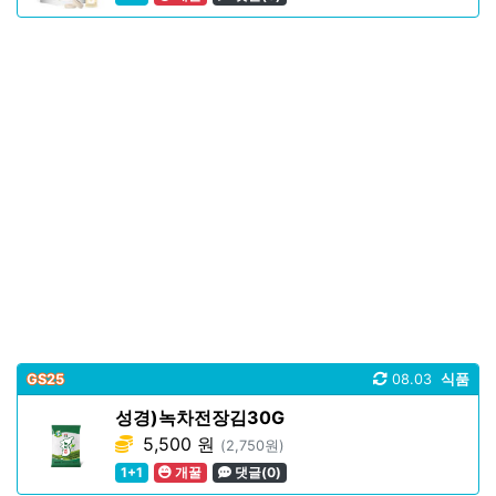
GS25
08.03
식품
성경)녹차전장김30G
5,500 원
(2,750원)
1+1
개꿀
댓글(0)